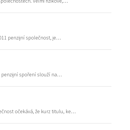
 společnostech. Velmi rizikové,…
011 penzijní společnost, je…
é penzijní spoření slouží na…
ečnost očekává, že kurz titulu, ke…