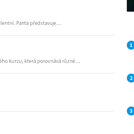
ivalentní. Parita představuje…
ového kurzu, která porovnává různé…