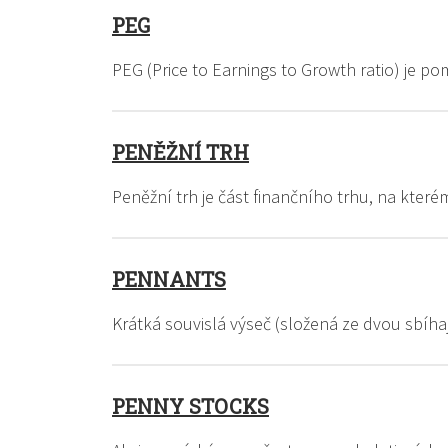
PEG
PEG (Price to Earnings to Growth ratio) je p
PENĚŽNÍ TRH
Peněžní trh je část finančního trhu, na kter
PENNANTS
Krátká souvislá výseč (složená ze dvou sbíh
PENNY STOCKS