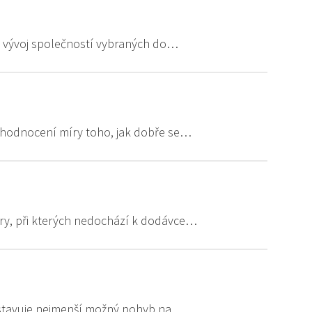
í vývoj společností vybraných do…
í hodnocení míry toho, jak dobře se…
ry, při kterých nedochází k dodávce…
edstavuje nejmenší možný pohyb na…