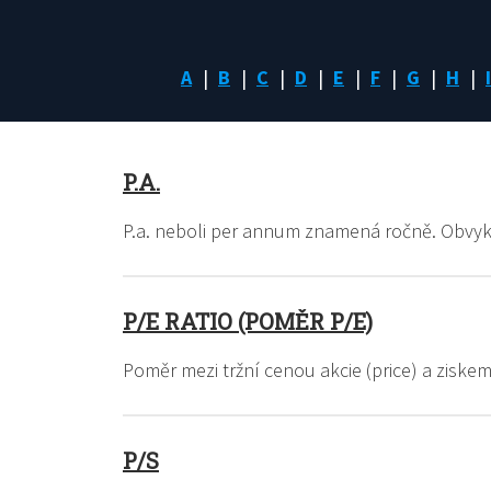
A
B
C
D
E
F
G
H
I
P.A.
P.a. neboli per annum znamená ročně. Obvyk
P/E RATIO (POMĚR P/E)
Poměr mezi tržní cenou akcie (price) a ziskem
P/S