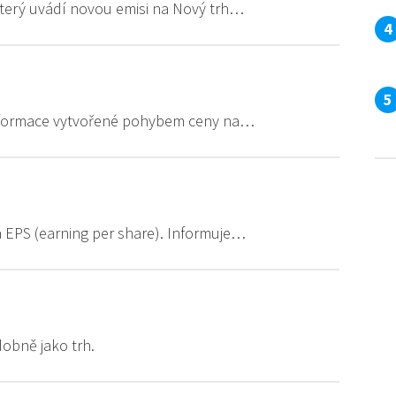
který uvádí novou emisi na Nový trh…
é formace vytvořené pohybem ceny na…
 EPS (earning per share). Informuje…
dobně jako trh.