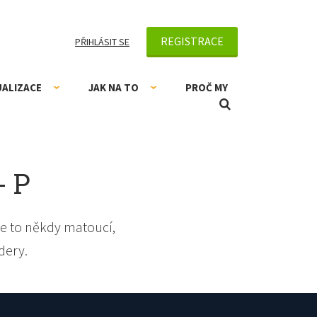
REGISTRACE
PŘIHLÁSIT SE
UALIZACE
JAK NA TO
PROČ MY
- P
e to někdy matoucí,
dery.