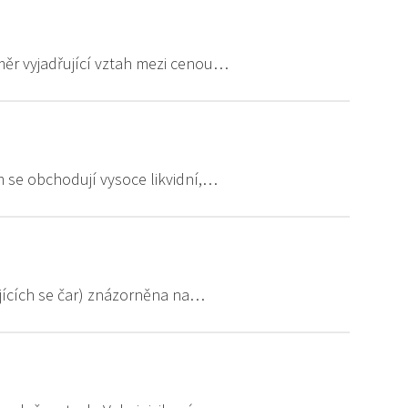
oměr vyjadřující vztah mezi cenou…
ém se obchodují vysoce likvidní,…
ajících se čar) znázorněna na…