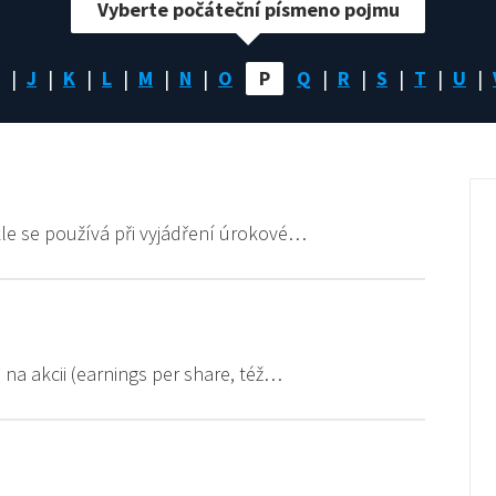
Vyberte počáteční písmeno pojmu
J
K
L
M
N
O
P
Q
R
S
T
U
le se používá při vyjádření úrokové…
 na akcii (earnings per share, též…