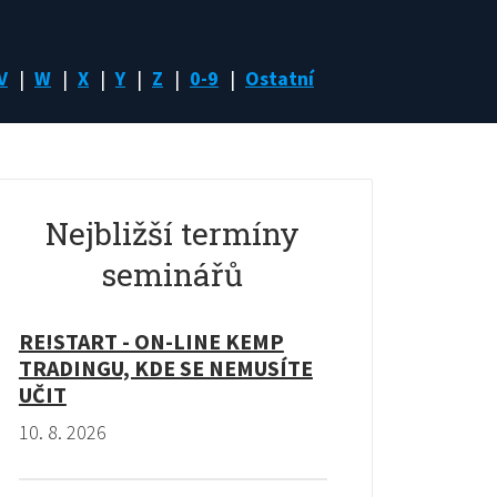
V
W
X
Y
Z
0-9
Ostatní
Nejbližší termíny
seminářů
RE!START - ON-LINE KEMP
TRADINGU, KDE SE NEMUSÍTE
UČIT
10. 8. 2026