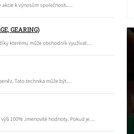
ny akcie k výnosům společnosti.…
E, GEARING)
, díky kterému může obchodník využívat…
 peněz. Tato technika může být…
 výši 100% Jmenovité hodnoty. Pokud je…