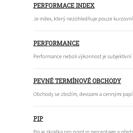
PERFORMACE INDEX
Je index, který nezohledňuje pouze kurzovn
PERFORMANCE
Performance neboli výkonnost je subjektivn
PEVNÉ TERMÍNOVÉ OBCHODY
Obchody se zbožím, devizami a cennými papí
PIP
Pip je zkratka pro point in percentage a př