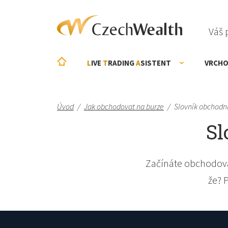
Váš 
L
IVE
T
RADING
A
SISTENT
VRCHO
Úvod
/
Jak obchodovat na burze
/
Slovník obchodn
Sl
Začínáte obchodova
že? 