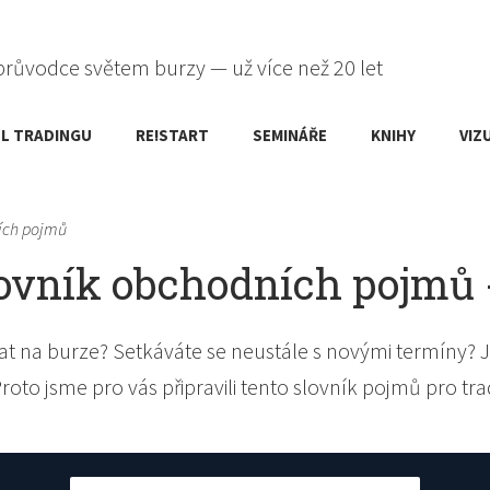
průvodce světem burzy — už více než 20 let
L TRADINGU
RE!START
SEMINÁŘE
KNIHY
VIZ
ích pojmů
ovník obchodních pojmů 
t na burze? Setkáváte se neustále s novými termíny? J
Proto jsme pro vás připravili tento slovník pojmů pro tra