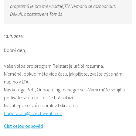
programů je pro mě vhodnější? Nemohu se rozhodnout.
Děkuji, s pozdravem Tomáš
13. 7. 2026
Dobrý den,
Vaše volba pro program Re!start je určitě rozumná.
Nicméně, pokud máte více času, jak píšete, zvažte být s námi
naplno v LTA.
Náš kolega Petr, Onboarding manager se s Vámi může spojit a
podíváte se na to, co vše LTA nabízí.
Neváhejte se s ním domluvit skrz email:
ltaporadna@czechwealth.cz
Číst celou odpověď