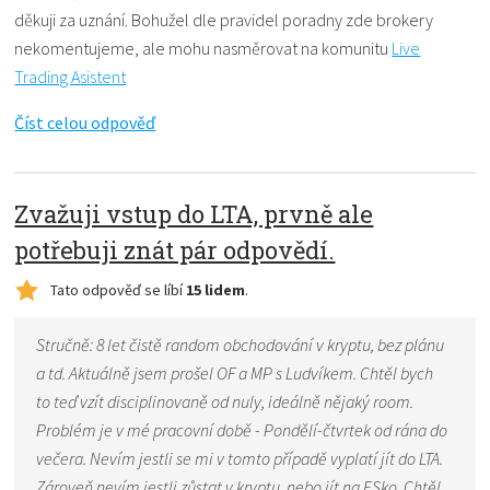
děkuji za uznání. Bohužel dle pravidel poradny zde brokery
nekomentujeme, ale mohu nasměrovat na komunitu
Live
Trading Asistent
Číst celou odpověď
Zvažuji vstup do LTA, prvně ale
potřebuji znát pár odpovědí.
Tato odpověď se líbí
15 lidem
.
Stručně: 8 let čistě random obchodování v kryptu, bez plánu
a td. Aktuálně jsem prošel OF a MP s Ludvíkem. Chtěl bych
to teď vzít disciplinovaně od nuly, ideálně nějaký room.
Problém je v mé pracovní době - Pondělí-čtvrtek od rána do
večera. Nevím jestli se mi v tomto případě vyplatí jít do LTA.
Zároveň nevím jestli zůstat v kryptu, nebo jít na ESko. Chtěl