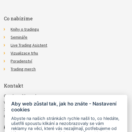
Co nabízíme
Knihy o tradingu
Semináře
Live Trading Asistent
Vizualizace trhu
Poradenství
Trading merch
Kontakt
Czechwealth, spol. s r.o.
Višňová 4
Aby web zůstal tak, jak ho znáte - Nastavení
cookies
140 00 Praha 4
Česká Republika
Abyste na našich stránkách rychle našli to, co hledáte,
ušetřili spoustu klikání a nezobrazovaly se vám
info@czechwealth.cz
reklamy na věci, které vás nezajímají, potřebujeme od