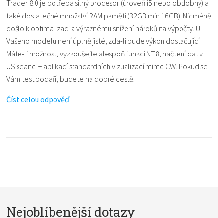
Trader 8.0 je potřeba silný procesor (úroveň i5 nebo obdobný) a
také dostatečné množství RAM paměti (32GB min 16GB). Nicméně
došlo k optimalizaci a výraznému snížení nároků na výpočty. U
Vašeho modelu není úplně jisté, zda-li bude výkon dostačující.
Máte-li možnost, vyzkoušejte alespoň funkci NT8, načtení dat v
US seanci + aplikací standardních vizualizací mimo CW. Pokud se
Vám test podaří, budete na dobré cestě.
Číst celou odpověď
Nejoblíbenější dotazy