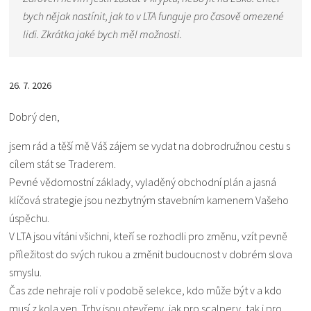
bych nějak nastínit, jak to v LTA funguje pro časově omezené
lidi. Zkrátka jaké bych měl možnosti.
26. 7. 2026
Dobrý den,
jsem rád a těší mě Váš zájem se vydat na dobrodružnou cestu s
cílem stát se Traderem.
Pevné vědomostní základy, vyladěný obchodní plán a jasná
klíčová strategie jsou nezbytným stavebním kamenem Vašeho
úspěchu.
V LTA jsou vítáni všichni, kteří se rozhodli pro změnu, vzít pevně
příležitost do svých rukou a změnit budoucnost v dobrém slova
smyslu.
Čas zde nehraje roli v podobě selekce, kdo může být v a kdo
musí z kola ven. Trhy jsou otevřeny, jak pro scalpery, tak i pro