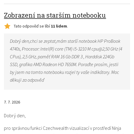
Zobrazení na starším notebooku
Tato odpověď se líbí
11 lidem
.
Dobrý den,chci se zeptat,mám starší notebook HP ProBook
4740s, Procesor: Intel(R) core (TM) i5-3210 M cpu@2,50 GHz (4
CPus), 2,5 GHz, paměť RAM 16 Gb DDR 3 , Harddisk 224Gb
SSD, grafika AMD Radeon HD 7650M. Poraďte prosím, jestli
by jsem na tomto notebooku rozjel ty vaše indikátory. Moc
děkuji za odpověď
7. 7. 2026
Dobrý den,
pro správnou funkci Czechwealth vizualizací v prostředí Ninja