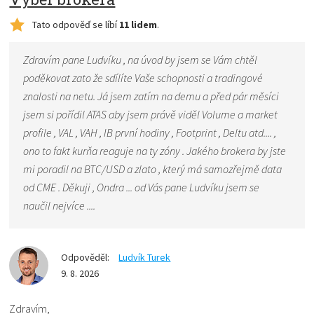
Tato odpověď se líbí
11 lidem
.
Zdravím pane Ludvíku , na úvod by jsem se Vám chtěl
poděkovat zato že sdílíte Vaše schopnosti a tradingové
znalosti na netu. Já jsem zatím na demu a před pár měsíci
jsem si pořídil ATAS aby jsem právě viděl Volume a market
profile , VAL , VAH , IB první hodiny , Footprint , Deltu atd.... ,
ono to fakt kurňa reaguje na ty zóny . Jakého brokera by jste
mi poradil na BTC/USD a zlato , který má samozřejmě data
od CME . Děkuji , Ondra ... od Vás pane Ludvíku jsem se
naučil nejvíce ....
Odpověděl:
Ludvík Turek
9. 8. 2026
Zdravím,