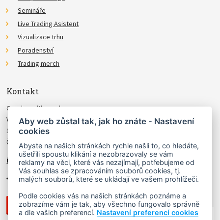
Semináře
Live Trading Asistent
Vizualizace trhu
Poradenství
Trading merch
Kontakt
Czechwealth, spol. s r.o.
Višňová 4
Aby web zůstal tak, jak ho znáte - Nastavení
cookies
140 00 Praha 4
Česká Republika
Abyste na našich stránkách rychle našli to, co hledáte,
ušetřili spoustu klikání a nezobrazovaly se vám
info@czechwealth.cz
reklamy na věci, které vás nezajímají, potřebujeme od
Vás souhlas se zpracováním souborů cookies, tj.
+420 226 804 571 (9–12 hod.)
malých souborů, které se ukládají ve vašem prohlížeči.
Podle cookies vás na našich stránkách poznáme a
zobrazíme vám je tak, aby všechno fungovalo správně
a dle vašich preferencí.
Nastavení preferencí cookies
NAHORU ↑