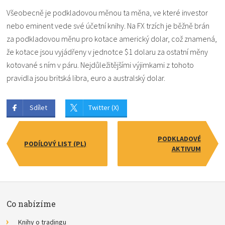
Všeobecně je podkladovou měnou ta měna, ve které investor
nebo eminent vede své účetní knihy. Na FX trzích je běžně brán
za podkladovou měnu pro kotace americký dolar, což znamená,
že kotace jsou vyjádřeny v jednotce $1 dolaru za ostatní měny
kotované s ním v páru. Nejdůležitějšími výjimkami z tohoto
pravidla jsou britská libra, euro a australský dolar.
Sdílet
Twitter (X)
PODKLADOVÉ
PODÍLOVÝ LIST (PL)
AKTIVUM
Co nabízíme
Knihy o tradingu