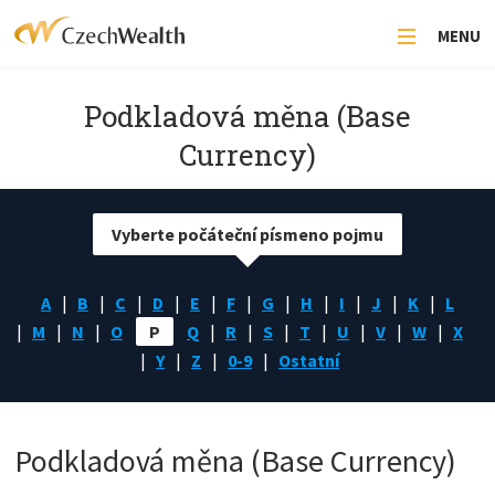
MENU
Podkladová měna (Base
Currency)
Vyberte počáteční písmeno pojmu
A
B
C
D
E
F
G
H
I
J
K
L
M
N
O
P
Q
R
S
T
U
V
W
X
Y
Z
0-9
Ostatní
Podkladová měna (Base Currency)