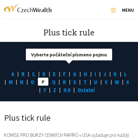
MENU
Plus tick rule
Vyberte počáteční písmeno pojmu
A
B
C
D
E
F
G
H
I
J
K
L
M
N
O
P
Q
R
S
T
U
V
W
X
Y
Z
0-9
Ostatní
Plus tick rule
KOMISE PRO BURZY CENNÝCH PAPÍRŮ v USA vyžaduje pro každý