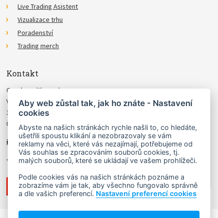
Live Trading Asistent
Vizualizace trhu
Poradenství
Trading merch
Kontakt
Czechwealth, spol. s r.o.
Višňová 4
Aby web zůstal tak, jak ho znáte - Nastavení
cookies
140 00 Praha 4
Česká Republika
Abyste na našich stránkách rychle našli to, co hledáte,
ušetřili spoustu klikání a nezobrazovaly se vám
info@czechwealth.cz
reklamy na věci, které vás nezajímají, potřebujeme od
Vás souhlas se zpracováním souborů cookies, tj.
+420 226 804 571 (9–12 hod.)
malých souborů, které se ukládají ve vašem prohlížeči.
Podle cookies vás na našich stránkách poznáme a
zobrazíme vám je tak, aby všechno fungovalo správně
a dle vašich preferencí.
Nastavení preferencí cookies
NAHORU ↑