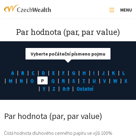
MENU
Par hodnota (par, par value)
Vyberte počáteční písmeno pojmu
A
B
C
D
E
F
G
H
I
J
K
L
M
N
O
P
Q
R
S
T
U
V
W
X
Y
Z
0-9
Ostatní
Par hodnota (par, par value)
Čistá hodnota dluhového cenného papíru ve výši 100%