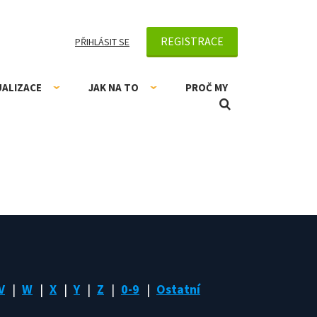
REGISTRACE
PŘIHLÁSIT SE
UALIZACE
JAK NA TO
PROČ MY
V
W
X
Y
Z
0-9
Ostatní