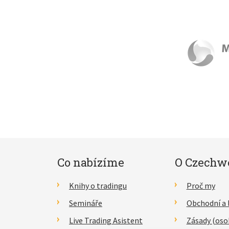
Co nabízíme
O Czechw
Knihy o tradingu
Proč my
Semináře
Obchodní a 
Live Trading Asistent
Zásady (oso