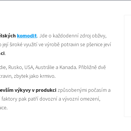
ělských
komodit
. Jde o každodenní zdroj obživy,
její široké využití ve výrobě potravin se pšenice jeví
aci
.
die, Rusko, USA, Austrálie a Kanada. Přibližně dvě
ravin, zbytek jako krmivo.
evším výkyvy v produkci
způsobenými počasím a
cí faktory pak patří dovozní a vývozní omezení,
ice.