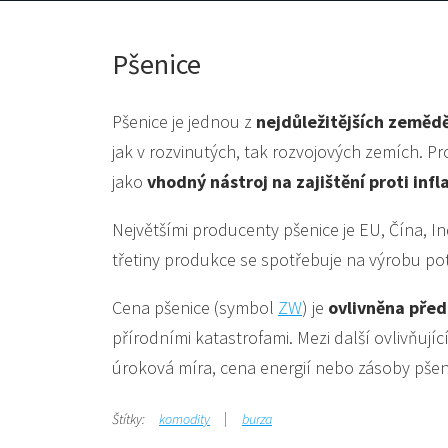
Pšenice
Pšenice je jednou z
nejdůležitějších zeměd
jak v rozvinutých, tak rozvojových zemích. Pro 
jako
vhodný nástroj na zajištění proti infl
Největšími producenty pšenice je EU, Čína, In
třetiny produkce se spotřebuje na výrobu pot
Cena pšenice (symbol
ZW
) je
ovlivněna před
přírodními katastrofami. Mezi další ovlivňují
úroková míra, cena energií nebo zásoby pšen
Štítky:
komodity
burza