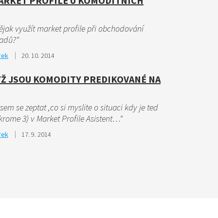
MARKET PROFILE U KOMODITNÍCH
ějak využít market profile při obchodování
adů?“
rek
20. 10. 2014
YŽ JSOU KOMODITY PREDIKOVANÉ NA
sem se zeptat ,co si myslite o situaci kdy je ted
krome 3) v Market Profile Asistent…“
rek
17. 9. 2014