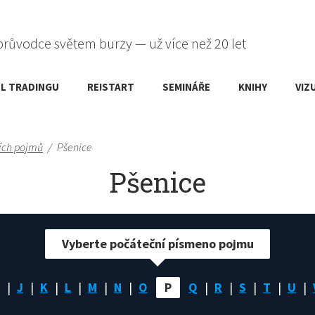
průvodce světem burzy — už více než 20 let
L TRADINGU
RE!START
SEMINÁŘE
KNIHY
VIZ
ích pojmů
/
Pšenice
Pšenice
Vyberte počáteční písmeno pojmu
J
K
L
M
N
O
P
Q
R
S
T
U