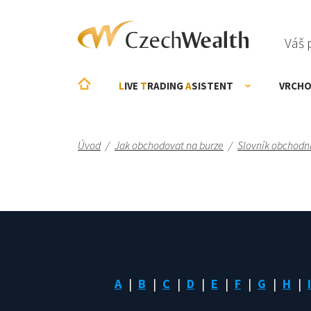
Váš 
L
IVE
T
RADING
A
SISTENT
VRCHO
Úvod
/
Jak obchodovat na burze
/
Slovník obchodn
A
B
C
D
E
F
G
H
I