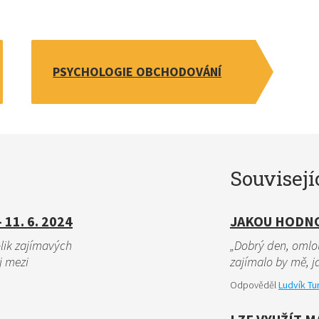
PSYCHOLOGIE OBCHODOVÁNÍ
Souvisejí
11. 6. 2024
JAKOU HODNO
lik zajímavých
„Dobrý den, omlou
j mezi
zajímalo by mě, 
Odpověděl
Ludvík Tu