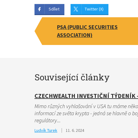
Sdílet
Twitter (X)
PSA (PUBLIC SECURITIES
ASSOCIATION)
Související články
CZECHWEALTH INVESTIČNÍ TÝDENÍK - 
Mimo různých vyhlašování v USA tu máme něko
informací ze světa krypta - jedná se hlavně o bo
regulátory...
Ludvík Turek
11. 6. 2024