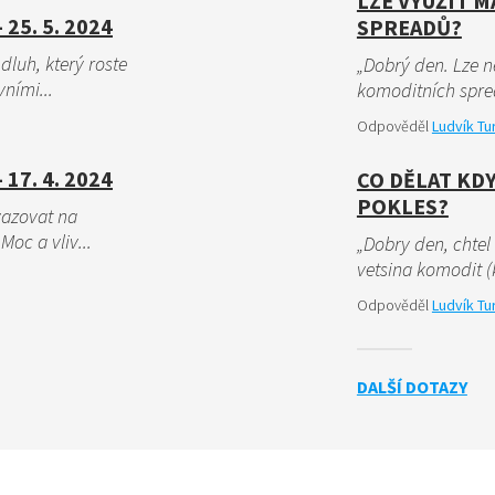
LZE VYUŽÍT 
25. 5. 2024
SPREADŮ?
dluh, který roste
„Dobrý den. Lze n
ními...
komoditních spre
Odpověděl
Ludvík Tu
17. 4. 2024
CO DĚLAT KD
POKLES?
vazovat na
Moc a vliv...
„Dobry den, chtel 
vetsina komodit (
Odpověděl
Ludvík Tu
DALŠÍ DOTAZY