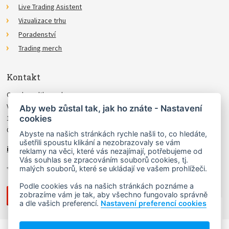
Live Trading Asistent
Vizualizace trhu
Poradenství
Trading merch
Kontakt
Czechwealth, spol. s r.o.
Višňová 4
Aby web zůstal tak, jak ho znáte - Nastavení
cookies
140 00 Praha 4
Česká Republika
Abyste na našich stránkách rychle našli to, co hledáte,
ušetřili spoustu klikání a nezobrazovaly se vám
info@czechwealth.cz
reklamy na věci, které vás nezajímají, potřebujeme od
Vás souhlas se zpracováním souborů cookies, tj.
+420 226 804 571 (9–12 hod.)
malých souborů, které se ukládají ve vašem prohlížeči.
Podle cookies vás na našich stránkách poznáme a
zobrazíme vám je tak, aby všechno fungovalo správně
a dle vašich preferencí.
Nastavení preferencí cookies
NAHORU ↑