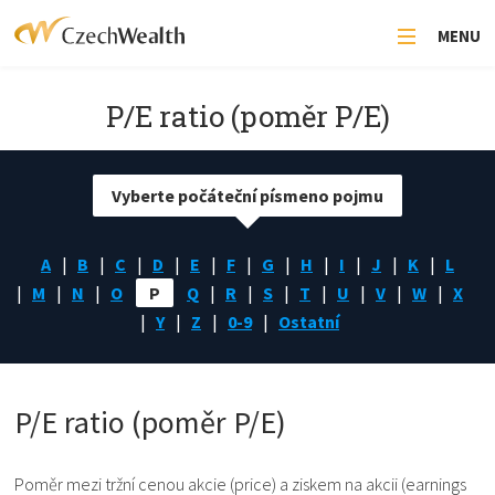
MENU
P/E ratio (poměr P/E)
Vyberte počáteční písmeno pojmu
A
B
C
D
E
F
G
H
I
J
K
L
M
N
O
P
Q
R
S
T
U
V
W
X
Y
Z
0-9
Ostatní
P/E ratio (poměr P/E)
Poměr mezi tržní cenou akcie (price) a ziskem na akcii (earnings