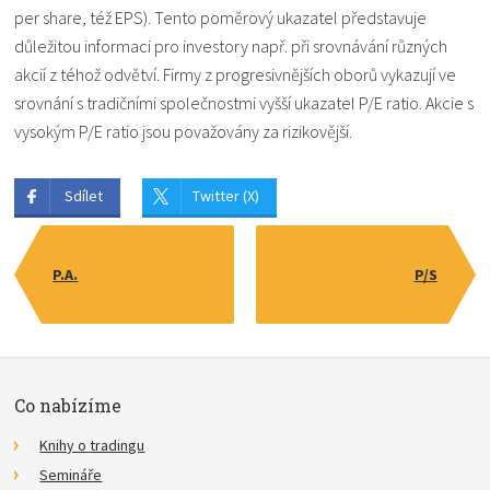
per share, též EPS). Tento poměrový ukazatel představuje
důležitou informaci pro investory např. při srovnávání různých
akcií z téhož odvětví. Firmy z progresivnějších oborů vykazují ve
srovnání s tradičními společnostmi vyšší ukazatel P/E ratio. Akcie s
vysokým P/E ratio jsou považovány za rizikovější.
Sdílet
Twitter (X)
P.A.
P/S
Co nabízíme
Knihy o tradingu
Semináře