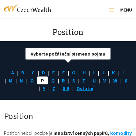
MENU
Position
Vyberte počáteční písmeno pojmu
A
B
C
D
E
F
G
H
I
J
K
L
M
N
O
P
Q
R
S
T
U
V
W
X
Y
Z
0-9
Ostatní
Position
Position neboli pozice je
množství cenných papírů,
komodity