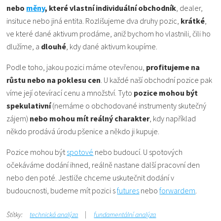
nebo
měny
, které vlastní individuální obchodník
, dealer,
insituce nebo jiná entita. Rozlišujeme dva druhy pozic,
krátké
,
ve které dané aktivum prodáme, aniž bychom ho vlastnili, čili ho
dlužíme, a
dlouhé
, kdy dané aktivum koupíme.
Podle toho, jakou pozici máme otevřenou,
profitujeme na
růstu nebo na poklesu cen
. U každé naší obchodní pozice pak
víme její otevírací cenu a množství. Tyto
pozice mohou být
spekulativní
(nemáme o obchodované instrumenty skutečný
zájem)
nebo mohou mít reálný charakter
, kdy například
někdo prodává úrodu pšenice a někdo ji kupuje.
Pozice mohou být
spotové
nebo budoucí. U spotových
očekáváme dodání ihned, reálně nastane další pracovní den
nebo den poté. Jestliže chceme uskutečnit dodání v
budoucnosti, budeme mít pozici s
futures
nebo
forwardem
.
Štítky:
technická analýza
fundamentální analýza