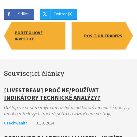
Sdílet
Twitter (X)
PORTFOLIOVÉ
POSITION TRADERS
INVESTICE
Související články
[LIVESTREAM] PROČ NE/POUŽÍVAT
INDIKÁTORY TECHNICKÉ ANALÝZY?
Obklopeni nepřeberným množstvím indikátorů technické analýzy,
mnoho retailových traderů pátrá po zázračném nástroji,...
Czechwealth
31. 3. 2024