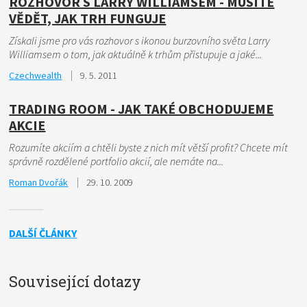
ROZHOVOR S LARRY WILLIAMSEM - MUSÍTE
VĚDĚT, JAK TRH FUNGUJE
Získali jsme pro vás rozhovor s ikonou burzovního světa Larry
Williamsem o tom, jak aktuálně k trhům přistupuje a jaké...
Czechwealth
9. 5. 2011
TRADING ROOM - JAK TAKÉ OBCHODUJEME
AKCIE
Rozumíte akciím a chtěli byste z nich mít větší profit? Chcete mít
správně rozdělené portfolio akcií, ale nemáte na...
Roman Dvořák
29. 10. 2009
DALŠÍ ČLÁNKY
Související dotazy