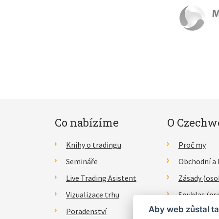
Co nabízíme
O Czechw
Knihy o tradingu
Proč my
Semináře
Obchodní a 
Live Trading Asistent
Zásady (oso
Vizualizace trhu
Souhlas (os
Aby web zůstal ta
Poradenství
Právní proh