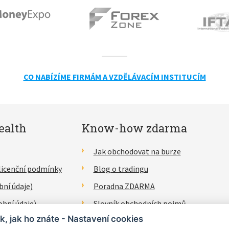
CO NABÍZÍME FIRMÁM A VZDĚLÁVACÍM INSTITUCÍM
ealth
Know-how zdarma
Jak obchodovat na burze
licenční podmínky
Blog o tradingu
bní údaje)
Poradna ZDARMA
obní údaje)
Slovník obchodních pojmů
k, jak ho znáte - Nastavení cookies
lášení