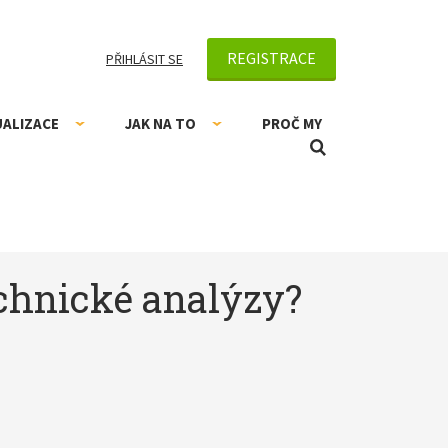
REGISTRACE
PŘIHLÁSIT SE
UALIZACE
JAK NA TO
PROČ MY
echnické analýzy?