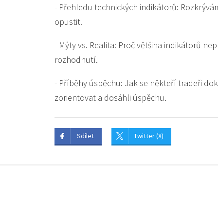
- Přehledu technických indikátorů: Rozkrývám
opustit.
- Mýty vs. Realita: Proč většina indikátorů nep
rozhodnutí.
- Příběhy úspěchu: Jak se někteří tradeři do
zorientovat a dosáhli úspěchu.
Sdílet
Twitter (X)