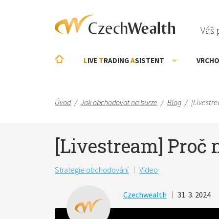
Váš 
L
IVE
T
RADING
A
SISTENT
VRCHO
Úvod
/
Jak obchodovat na burze
/
Blog
/
[Livestr
[Livestream] Proč 
Strategie obchodování
Video
Czechwealth
31. 3. 2024