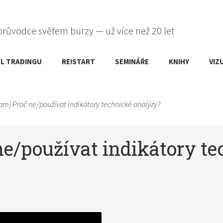
průvodce světem burzy — už více než 20 let
L TRADINGU
RE!START
SEMINÁŘE
KNIHY
VIZ
eam] Proč ne/používat indikátory technické analýzy?
ne/používat indikátory t