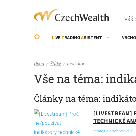
Váš 
L
IVE
T
RADING
A
SISTENT
VRCHO
Úvod
/
Štítky
/
indikátor
Vše na téma: indik
Články na téma: indikáto
[LIVESTREAM] 
TECHNICKÉ AN
Strategie obchodování