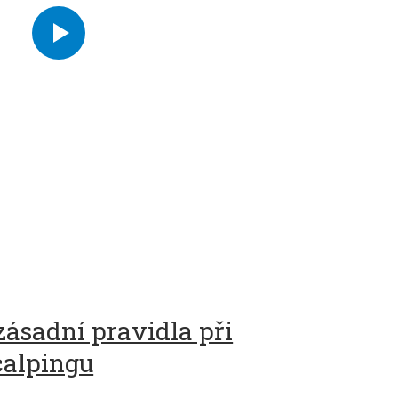
zásadní pravidla při
calpingu