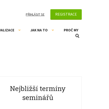
REGISTRACE
PŘIHLÁSIT SE
UALIZACE
JAK NA TO
PROČ MY
Nejbližší termíny
seminářů