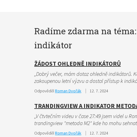
Radíme zdarma na téma:
indikátor
ŽÁDOST OHLEDNĚ INDIKÁTORŮ
„Dobrý večer, mám dotaz ohledně indikátorů.
zakoupenou letní výzvu a dostal přístup k indik
Odpověděl
Roman Dvořák
12. 7. 2024
TRANDINGVIEW A INDIKATOR METOD
„V čtvtečním videu v čase 27:49 jsem videl u R
trandingview "metoda M2" kde ho mohu sehna
Odpověděl
Roman Dvořák
12. 7. 2024