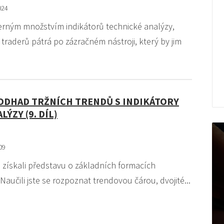
024
rným množstvím indikátorů technické analýzy,
traderů pátrá po zázračném nástroji, který by jim
 ODHAD TRŽNÍCH TRENDŮ S INDIKÁTORY
ÝZY (9. DÍL)
09
e získali představu o základních formacích
Naučili jste se rozpoznat trendovou čárou, dvojité...