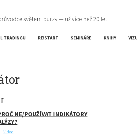
průvodce světem burzy — už více než 20 let
L TRADINGU
RE!START
SEMINÁŘE
KNIHY
VIZ
átor
r
PROČ NE/POUŽÍVAT INDIKÁTORY
ALÝZY?
Video