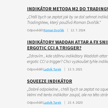
INDIKÁTOR METODA M2 DO TRADING
„Chtěl bych se zeptat jak by se dal sehnat indi
TradingView, který používá Roman Dvořák.“
Odpověděl
Roman Dvořák
12. 7. 2024
INDIKÁTORY WADDAH ATTAR A FX SNI
ERGOTIC CCI A TRIGGER?
„Zdravím , kde stáhnu indikátory Waddah attar 
ergotic CCI a trigger? Chci vyzkoušet tyhle indi
Odpověděl
Ludvík Turek
13. 5. 2021
SQUEEZE INDIKÁTOR
„Dobré odpoledne , chtěl bych se zeptat na sque
Velmi mě tento indikátor zaujal, ale na této str
Odpověděl
Ludvík Turek
23. 4. 2020