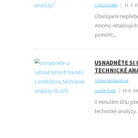
Czechwealth
31. 3. 2
Obklopeni nepřebe
mnoho retailových 
pomohl...
USNADNĚTE SI
TECHNICKÉ ANAL
Učíme obchodovat
Ludvík Turek
18. 8. 20
V minulém dílu jst
technické analýzy. 