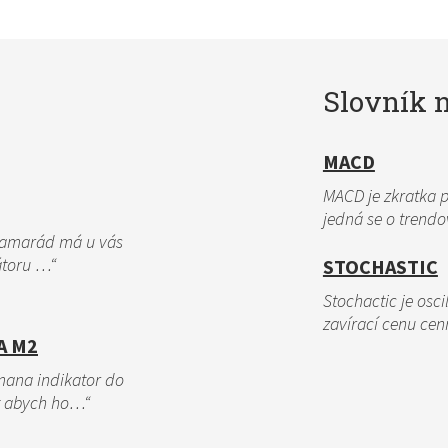
Slovník n
MACD
MACD je zkratka 
jedná se o trend
 Kamarád má u vás
átoru …“
STOCHASTIC
Stochactic je osc
zavírací cenu cen
A M2
omana indikator do
t abych ho…“