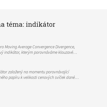
a téma: indikátor
pro Moving Average Convergence Divergence,
ový indikátor, kterým porovnáváme klouzavé…
ilátor založený na momentu porovnávající
ného papíru k velikosti cenových svíček dané…