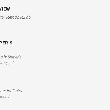
VIEW
kátor Metoda M2 do
PER'S
a fx Sniper's
kátory,…“
eze indikátor.
ánce…“