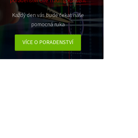
poradenství Live Trading Asistent
Každý den vás bude čekat naše
pomocná ruka
VÍCE O PORADENSTVÍ