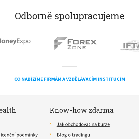
Odborně spolupracujeme
CO NABÍZÍME FIRMÁM A VZDĚLÁVACÍM INSTITUCÍM
ealth
Know-how zdarma
Jak obchodovat na burze
licenční podmínky
Blog o tradingu