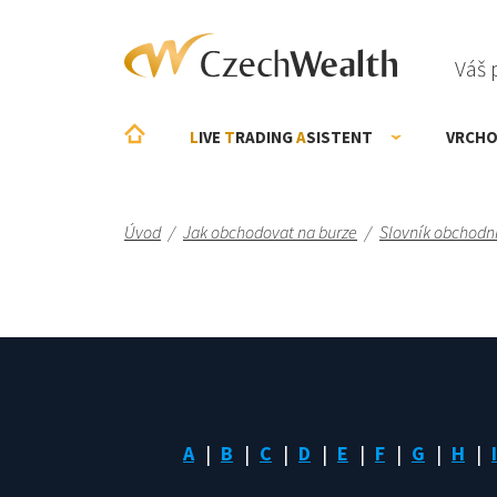
Váš 
L
IVE
T
RADING
A
SISTENT
VRCHO
Úvod
/
Jak obchodovat na burze
/
Slovník obchodn
A
B
C
D
E
F
G
H
I