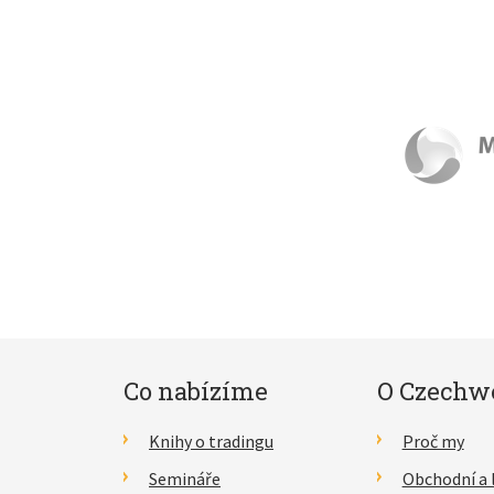
Co nabízíme
O Czechw
Knihy o tradingu
Proč my
Semináře
Obchodní a 