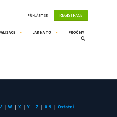
REGISTRACE
PŘIHLÁSIT SE
UALIZACE
JAK NA TO
PROČ MY
V
W
X
Y
Z
0-9
Ostatní