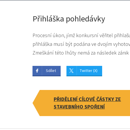
Přihláška pohledávky
Procesní úkon, jímž konkursní věřitel přihla
přihláška musí být podána ve dvojím vyhoto
Zmeškání této lhůty nemá za následek zánik 
Sdílet
Twitter (X)
PŘIDĚLENÍ CÍLOVÉ ČÁSTKY ZE
STAVEBNÍHO SPOŘENÍ