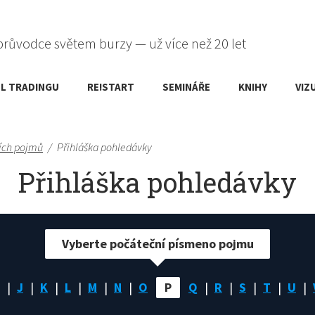
průvodce světem burzy — už více než 20 let
L TRADINGU
RE!START
SEMINÁŘE
KNIHY
VIZ
ích pojmů
/
Přihláška pohledávky
Přihláška pohledávky
Vyberte počáteční písmeno pojmu
J
K
L
M
N
O
P
Q
R
S
T
U