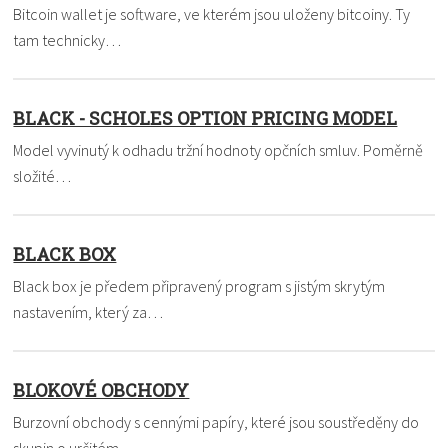
Bitcoin wallet je software, ve kterém jsou uloženy bitcoiny. Ty
tam technicky…
BLACK - SCHOLES OPTION PRICING MODEL
Model vyvinutý k odhadu tržní hodnoty opčních smluv. Poměrně
složité…
BLACK BOX
Black box je předem připravený program s jistým skrytým
nastavením, který za…
BLOKOVÉ OBCHODY
Burzovní obchody s cennými papíry, které jsou soustředěny do
skupin o určitém…