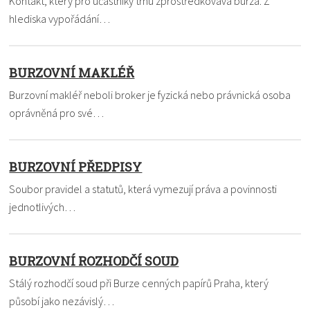
Kontakt, který pro účastníky trhu zprostředkovává burza. Z
hlediska vypořádání…
BURZOVNÍ MAKLÉŘ
Burzovní makléř neboli broker je fyzická nebo právnická osoba
oprávněná pro své…
BURZOVNÍ PŘEDPISY
Soubor pravidel a statutů, která vymezují práva a povinnosti
jednotlivých…
BURZOVNÍ ROZHODČÍ SOUD
Stálý rozhodčí soud při Burze cenných papírů Praha, který
působí jako nezávislý…