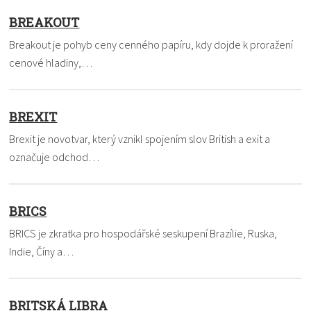
BREAKOUT
Breakout je pohyb ceny cenného papíru, kdy dojde k proražení
cenové hladiny,…
BREXIT
Brexit je novotvar, který vznikl spojením slov British a exit a
označuje odchod…
BRICS
BRICS je zkratka pro hospodářské seskupení Brazílie, Ruska,
Indie, Číny a…
BRITSKÁ LIBRA