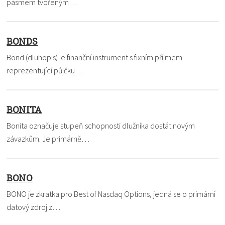
pásmem tvořeným…
BONDS
Bond (dluhopis) je finanční instrument s fixním příjmem
reprezentující půjčku…
BONITA
Bonita označuje stupeň schopnosti dlužníka dostát novým
závazkům. Je primárně…
BONO
BONO je zkratka pro Best of Nasdaq Options, jedná se o primární
datový zdroj z…