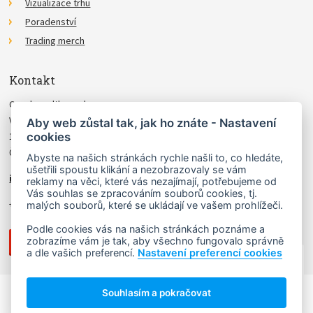
Vizualizace trhu
Poradenství
Trading merch
Kontakt
Czechwealth, spol. s r.o.
Višňová 4
Aby web zůstal tak, jak ho znáte - Nastavení
cookies
140 00 Praha 4
Česká Republika
Abyste na našich stránkách rychle našli to, co hledáte,
ušetřili spoustu klikání a nezobrazovaly se vám
info@czechwealth.cz
reklamy na věci, které vás nezajímají, potřebujeme od
Vás souhlas se zpracováním souborů cookies, tj.
+420 226 804 571 (9–12 hod.)
malých souborů, které se ukládají ve vašem prohlížeči.
Podle cookies vás na našich stránkách poznáme a
zobrazíme vám je tak, aby všechno fungovalo správně
a dle vašich preferencí.
Nastavení preferencí cookies
NAHORU ↑
Souhlasím a pokračovat
Copyright © 2006 - 2026 Ludvík Turek.
Návrh webu
Lady Virtual
, stránky vyrobil
Matosoft
.