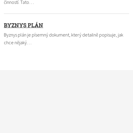
činností. Tato…
BYZNYS PLÁN
Byznys plán je písemný dokument, který detailně popisuje, jak
chce nějaký…
Nevíte si rady s termínem? Pomůžeme vám. Dejte nám vědět,
čemu nemůžete přijít na kloub a my to ve slovníku vysvětlíme
a definici vám pošleme e-mailem. Do políčka
vkládejte vždy
pouze jeden pojem
.
*