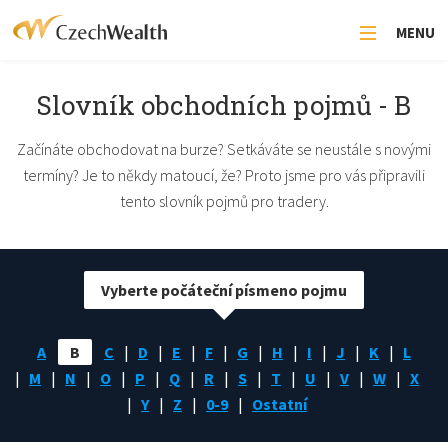
MENU
Slovník obchodních pojmů - B
Začínáte obchodovat na burze? Setkáváte se neustále s novými
termíny? Je to někdy matoucí, že? Proto jsme pro vás připravili
tento slovník pojmů pro tradery.
Vyberte počáteční písmeno pojmu
A
B
C
D
E
F
G
H
I
J
K
L
M
N
O
P
Q
R
S
T
U
V
W
X
Y
Z
0-9
Ostatní