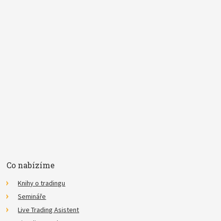
Pojem
E-mail
Souhlasím se
zpracováním osobních údajů
.
*
Co nabízíme
Knihy o tradingu
Semináře
Live Trading Asistent