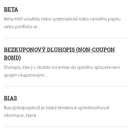
BETA
Beta měří volatilitu nebo systematické riziko cenného papíru
nebo portfolia ve…
BEZKUPONOVÝ DLUHOPIS (NON-COUPON
BOND)
Dluhopis, který v období od emise do úplného splacení není
spojen s kuponovými…
BIAS
Bias (předpojatost) je lidská tendence upřednostňovat
informace, které…