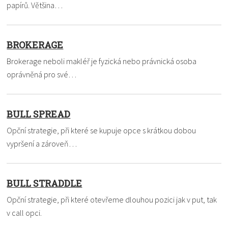
papírů. Většina…
BROKERAGE
Brokerage neboli makléř je fyzická nebo právnická osoba
oprávněná pro své…
BULL SPREAD
Opční strategie, při které se kupuje opce s krátkou dobou
vypršení a zároveň…
BULL STRADDLE
Opční strategie, při které otevřeme dlouhou pozici jak v put, tak
v call opci.