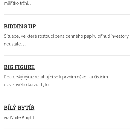
měřítko tržní…
BIDDING UP
Situace, ve které rostoucí cena cenného papíru přinutí investory
neustále…
BIG FIGURE
Dealerský výraz vztahující se k prvním několika číslicím
devizového kurzu. Tyto…
BÍLÝ RYTÍŘ
viz White Knight