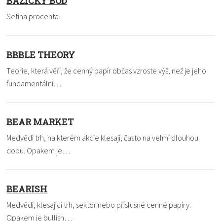
BAZICKÝ BOD
Setina procenta.
BBBLE THEORY
Teorie, která věří, že cenný papír občas vzroste výš, než je jeho
fundamentální…
BEAR MARKET
Medvědí trh, na kterém akcie klesají, často na velmi dlouhou
dobu. Opakem je…
BEARISH
Medvědí, klesající trh, sektor nebo příslušné cenné papíry.
Opakem je bullish…