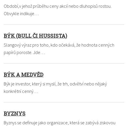
Období,v jehož průběhu ceny akcií nebo dluhopisů rostou.
Obvykle indikuje…
BÝK (BULL ČI HUSSISTA)
Slangový výraz pro toho, kdo očekává, že hodnota cenných
papírů poroste. Jde…
BÝK A MEDVĚD
Býk je investor, který si myslí, že trh, odvětví nebo nějaký
konkrétní cenný…
BYZNYS
Byznys se definuje jako organizace, která se zabývá ziskovou