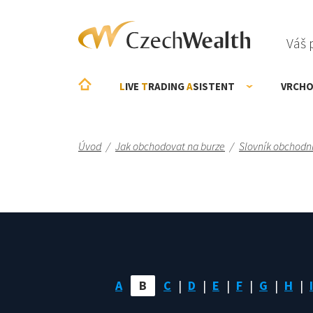
Váš 
L
IVE
T
RADING
A
SISTENT
VRCHO
Úvod
/
Jak obchodovat na burze
/
Slovník obchodn
A
B
C
D
E
F
G
H
I