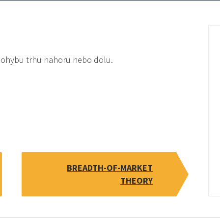
 pohybu trhu nahoru nebo dolu.
BREADTH-OF-MARKET
THEORY