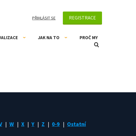
REGISTRACE
PŘIHLÁSIT SE
UALIZACE
JAK NA TO
PROČ MY
V
W
X
Y
Z
0-9
Ostatní