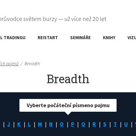
průvodce světem burzy — už více než 20 let
L TRADINGU
RE!START
SEMINÁŘE
KNIHY
VIZ
ích pojmů
/
Breadth
Breadth
Vyberte počáteční písmeno pojmu
J
K
L
M
N
O
P
Q
R
S
T
U