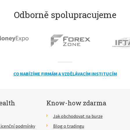
Odborně spolupracujeme
CO NABÍZÍME FIRMÁM A VZDĚLÁVACÍM INSTITUCÍM
ealth
Know-how zdarma
Jak obchodovat na burze
licenční podmínky
Blog o tradingu