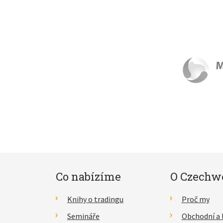
Co nabízíme
O Czechw
Knihy o tradingu
Proč my
Semináře
Obchodní a 