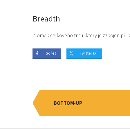
Breadth
Zlomek celkového trhu, který je zapojen při
Sdílet
Twitter (X)
BOTTOM-UP