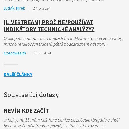
Ludvík Turek
27. 6. 2024
[LIVESTREAM] PROČ NE/POUŽÍVAT
INDIKÁTORY TECHNICKÉ ANALÝZY?
Obklopeni nepřeberným množstvím indikátorů technické analýzy,
mnoho retailových traderů pátrá po zázračném nástroji,...
Czechwealth
31. 3. 2024
DALŠÍ ČLÁNKY
Související dotazy
NEVÍM KDE ZAČÍT
„Ahoj, je mi 15 mám naštřené peníze do začátku+brigádu a chtěl
bych se začít učit trading, později se tím živit a rozjet…“