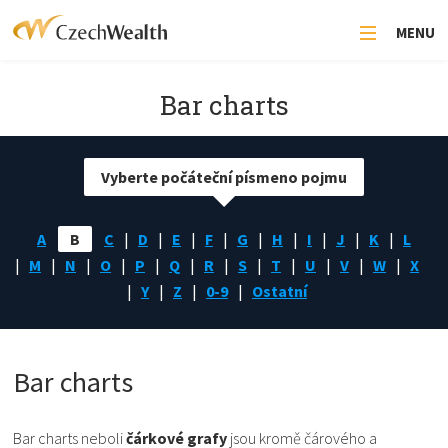
MENU
Bar charts
Vyberte počáteční písmeno pojmu
A
B
C
D
E
F
G
H
I
J
K
L
M
N
O
P
Q
R
S
T
U
V
W
X
Y
Z
0-9
Ostatní
Bar charts
Bar charts neboli
čárkové grafy
jsou kromě čárového a