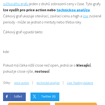
svíčkového grafu
jeden z druhů zobrazení ceny v čase. Tyto grafy
lze využít pro price action nebo
technickou analýzu
.
Čárkový graf ukazuje otevírací, zavírací cenu a high a
low
zvolené
periody - může se jednat o mintuty nebo třeba roky.
Čárkový graf vypadá takto:
kde:
Pokud má čárka nižší close než open, jedná se o
klesající
,
pokud je close výše,
rostoucí
.
Štítky:
price action
technická analýza
Live Trading Asistent
Sdílet
Twitter (X)