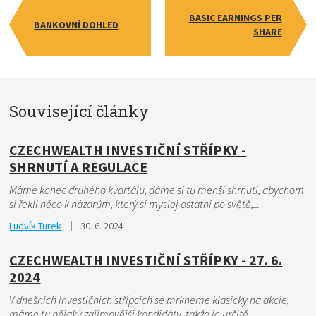
BASIC EARNINGS PER
BANKOVNÍ DOHLED
SHARE
Související články
CZECHWEALTH INVESTIČNÍ STŘÍPKY -
SHRNUTÍ A REGULACE
Máme konec druhého kvartálu, dáme si tu menší shrnutí, abychom
si řekli něco k názorům, který si myslej ostatní po světě,...
Ludvík Turek
30. 6. 2024
CZECHWEALTH INVESTIČNÍ STŘÍPKY - 27. 6.
2024
V dnešních investičních střípcích se mrkneme klasicky na akcie,
máme tu nějaký zajímavější kandidáty, takže je určitě...