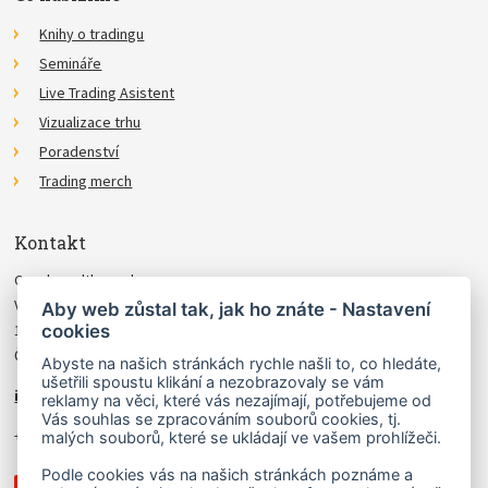
Knihy o tradingu
Semináře
Live Trading Asistent
Vizualizace trhu
Poradenství
Trading merch
Kontakt
Czechwealth, spol. s r.o.
Višňová 4
Aby web zůstal tak, jak ho znáte - Nastavení
cookies
140 00 Praha 4
Česká Republika
Abyste na našich stránkách rychle našli to, co hledáte,
ušetřili spoustu klikání a nezobrazovaly se vám
info@czechwealth.cz
reklamy na věci, které vás nezajímají, potřebujeme od
Vás souhlas se zpracováním souborů cookies, tj.
+420 226 804 571 (9–12 hod.)
malých souborů, které se ukládají ve vašem prohlížeči.
Podle cookies vás na našich stránkách poznáme a