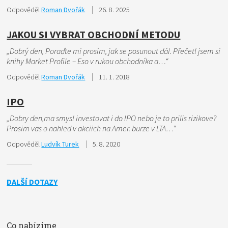
Odpověděl
Roman Dvořák
26. 8. 2025
JAKOU SI VYBRAT OBCHODNÍ METODU
„Dobrý den, Poraďte mi prosím, jak se posunout dál. Přečetl jsem si
knihy Market Profile – Eso v rukou obchodníka a…“
Odpověděl
Roman Dvořák
11. 1. 2018
IPO
„Dobry den,ma smysl investovat i do IPO nebo je to prilis rizikove?
Prosim vas o nahled v akciich na Amer. burze v LTA…“
Odpověděl
Ludvík Turek
5. 8. 2020
DALŠÍ DOTAZY
Co nabízíme