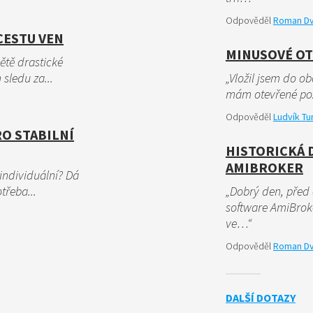
Odpověděl
Roman D
CESTU VEN
MINUSOVÉ OT
ětě drastické
 sledu za...
„Vložil jsem do o
mám otevřené poz
Odpověděl
Ludvík Tu
RO STABILNÍ
HISTORICKÁ D
AMIBROKER
individuální? Dá
třeba...
„Dobrý den, před 
software AmiBrok
ve…“
Odpověděl
Roman D
DALŠÍ DOTAZY