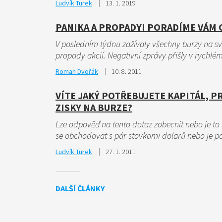
Ludvík Turek
13. 1. 2019
PANIKA A PROPADY! PORADÍME VÁM 
V posledním týdnu zažívaly všechny burzy na sv
propady akcií. Negativní zprávy přišly v rychlém
Roman Dvořák
10. 8. 2011
VÍTE JAKÝ POTŘEBUJETE KAPITÁL, P
ZISKY NA BURZE?
Lze odpověď na tento dotaz zobecnit nebo je to 
se obchodovat s pár stovkami dolarů nebo je po
Ludvík Turek
27. 1. 2011
DALŠÍ ČLÁNKY