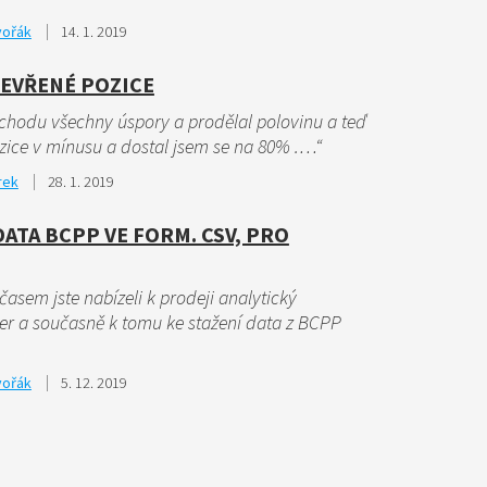
vořák
14. 1. 2019
EVŘENÉ POZICE
bchodu všechny úspory a prodělal polovinu a teď
ice v mínusu a dostal jsem se na 80% .…“
rek
28. 1. 2019
ATA BCPP VE FORM. CSV, PRO
časem jste nabízeli k prodeji analytický
er a současně k tomu ke stažení data z BCPP
vořák
5. 12. 2019