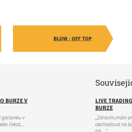
BLOW - OFF TOP
Souvisejí
 O BURZE V
LIVE TRADIN
BURZE
t garsonku v
„Zdravím,mám pro
ebo čekat,...
obchodovat na bu
trh…“