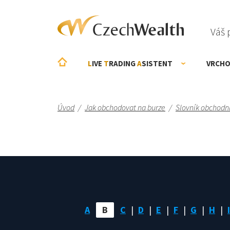
Váš 
L
IVE
T
RADING
A
SISTENT
VRCHO
Úvod
/
Jak obchodovat na burze
/
Slovník obchodn
A
B
C
D
E
F
G
H
I