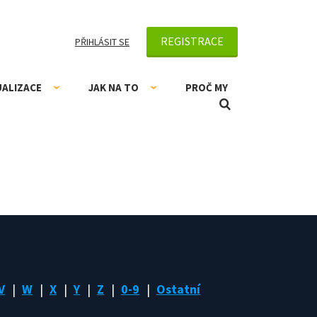
REGISTRACE
PŘIHLÁSIT SE
UALIZACE
JAK NA TO
PROČ MY
V
W
X
Y
Z
0-9
Ostatní