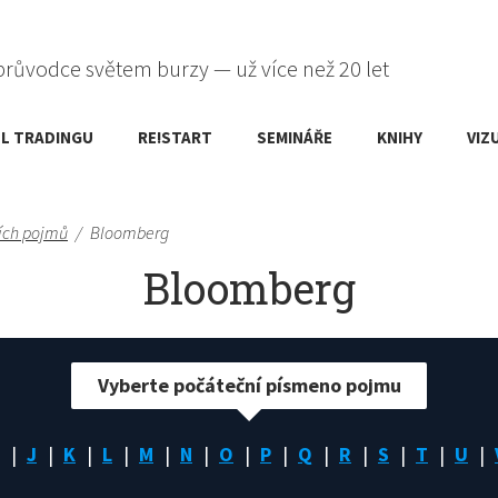
průvodce světem burzy — už více než 20 let
L TRADINGU
RE!START
SEMINÁŘE
KNIHY
VIZ
ích pojmů
/
Bloomberg
Bloomberg
Vyberte počáteční písmeno pojmu
J
K
L
M
N
O
P
Q
R
S
T
U