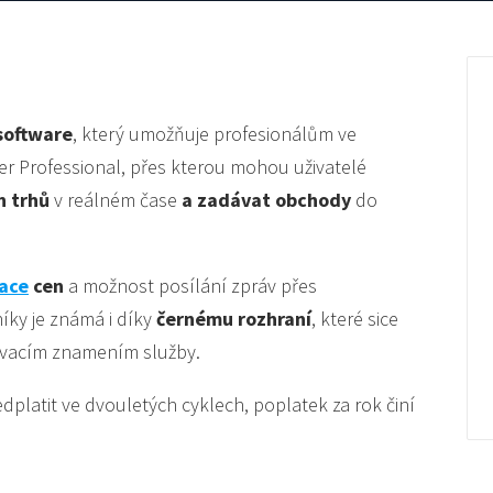
software
, který umožňuje profesionálům ve
r Professional, přes kterou mohou uživatelé
h trhů
v reálném čase
a zadávat obchody
do
ace
cen
a možnost posílání zpráv přes
íky je známá i díky
černému rozhraní
, které sice
návacím znamením služby.
latit ve dvouletých cyklech, poplatek za rok činí