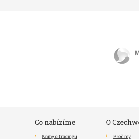
Co nabízíme
O Czechw
Knihy o tradingu
Proč my