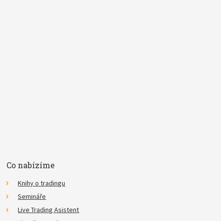
Pojem
E-mail
Souhlasím se
zpracováním osobních údajů
.
*
Co nabízíme
Knihy o tradingu
Semináře
Live Trading Asistent