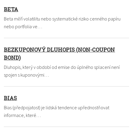
BETA
Beta měří volatilitu nebo systematické riziko cenného papíru
nebo portfolia ve…
BEZKUPONOVÝ DLUHOPIS (NON-COUPON
BOND)
Dluhopis, který v období od emise do úplného splacení není
spojen s kuponovými…
BIAS
Bias (předpojatost) je lidská tendence upřednostňovat
informace, které…