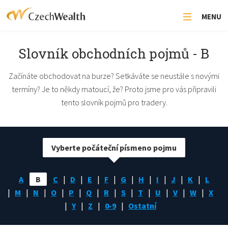
MENU
Slovník obchodních pojmů - B
Začínáte obchodovat na burze? Setkáváte se neustále s novými
termíny? Je to někdy matoucí, že? Proto jsme pro vás připravili
tento slovník pojmů pro tradery.
Vyberte počáteční písmeno pojmu
A
B
C
D
E
F
G
H
I
J
K
L
M
N
O
P
Q
R
S
T
U
V
W
X
Y
Z
0-9
Ostatní