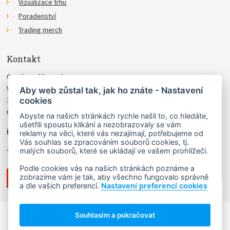
Vizualizace trhu
Poradenství
Trading merch
Kontakt
Czechwealth, spol. s r.o.
Višňová 4
Aby web zůstal tak, jak ho znáte - Nastavení
cookies
140 00 Praha 4
Česká Republika
Abyste na našich stránkách rychle našli to, co hledáte,
ušetřili spoustu klikání a nezobrazovaly se vám
info@czechwealth.cz
reklamy na věci, které vás nezajímají, potřebujeme od
Vás souhlas se zpracováním souborů cookies, tj.
+420 226 804 571 (9–12 hod.)
malých souborů, které se ukládají ve vašem prohlížeči.
Podle cookies vás na našich stránkách poznáme a
zobrazíme vám je tak, aby všechno fungovalo správně
a dle vašich preferencí.
Nastavení preferencí cookies
NAHORU ↑
Souhlasím a pokračovat
Copyright © 2006 - 2026 Ludvík Turek.
Návrh webu
Lady Virtual
, stránky vyrobil
Matosoft
.