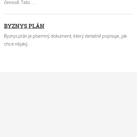
činností. Tato…
BYZNYS PLÁN
Byznys plán je písemný dokument, který detailně popisuje, jak
chce nějaký…
Nevíte si rady s termínem? Pomůžeme vám. Dejte nám vědět,
čemu nemůžete přijít na kloub a my to ve slovníku vysvětlíme
a definici vám pošleme e-mailem. Do políčka
vkládejte vždy
pouze jeden pojem
.
*