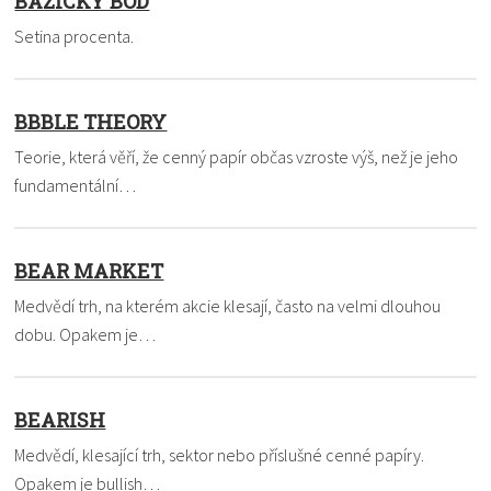
BAZICKÝ BOD
Setina procenta.
BBBLE THEORY
Teorie, která věří, že cenný papír občas vzroste výš, než je jeho
fundamentální…
BEAR MARKET
Medvědí trh, na kterém akcie klesají, často na velmi dlouhou
dobu. Opakem je…
BEARISH
Medvědí, klesající trh, sektor nebo příslušné cenné papíry.
Opakem je bullish…