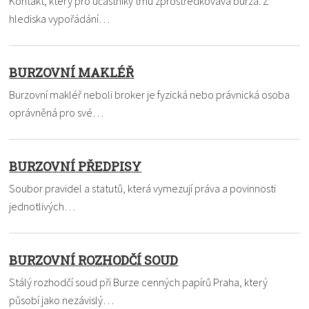
Kontakt, který pro účastníky trhu zprostředkovává burza. Z
hlediska vypořádání…
BURZOVNÍ MAKLÉŘ
Burzovní makléř neboli broker je fyzická nebo právnická osoba
oprávněná pro své…
BURZOVNÍ PŘEDPISY
Soubor pravidel a statutů, která vymezují práva a povinnosti
jednotlivých…
BURZOVNÍ ROZHODČÍ SOUD
Stálý rozhodčí soud při Burze cenných papírů Praha, který
působí jako nezávislý…