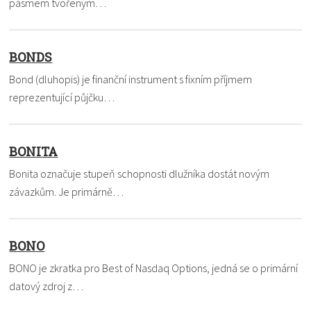
pásmem tvořeným…
BONDS
Bond (dluhopis) je finanční instrument s fixním příjmem
reprezentující půjčku…
BONITA
Bonita označuje stupeň schopnosti dlužníka dostát novým
závazkům. Je primárně…
BONO
BONO je zkratka pro Best of Nasdaq Options, jedná se o primární
datový zdroj z…