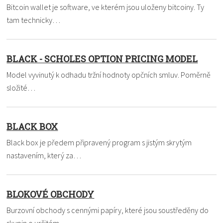
Bitcoin wallet je software, ve kterém jsou uloženy bitcoiny. Ty
tam technicky…
BLACK - SCHOLES OPTION PRICING MODEL
Model vyvinutý k odhadu tržní hodnoty opčních smluv. Poměrně
složité…
BLACK BOX
Black box je předem připravený program s jistým skrytým
nastavením, který za…
BLOKOVÉ OBCHODY
Burzovní obchody s cennými papíry, které jsou soustředěny do
skupin o určitém…