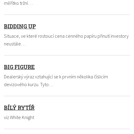
měřítko tržní…
BIDDING UP
Situace, ve které rostoucí cena cenného papíru přinutí investory
neustále…
BIG FIGURE
Dealerský výraz vztahující se k prvním několika číslicím
devizového kurzu. Tyto…
BÍLÝ RYTÍŘ
viz White Knight