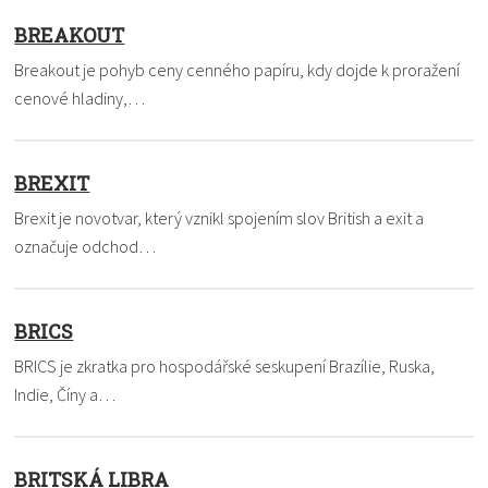
BREAKOUT
Breakout je pohyb ceny cenného papíru, kdy dojde k proražení
cenové hladiny,…
BREXIT
Brexit je novotvar, který vznikl spojením slov British a exit a
označuje odchod…
BRICS
BRICS je zkratka pro hospodářské seskupení Brazílie, Ruska,
Indie, Číny a…
BRITSKÁ LIBRA