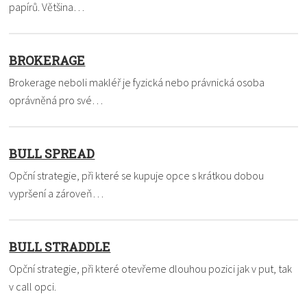
papírů. Většina…
BROKERAGE
Brokerage neboli makléř je fyzická nebo právnická osoba
oprávněná pro své…
BULL SPREAD
Opční strategie, při které se kupuje opce s krátkou dobou
vypršení a zároveň…
BULL STRADDLE
Opční strategie, při které otevřeme dlouhou pozici jak v put, tak
v call opci.