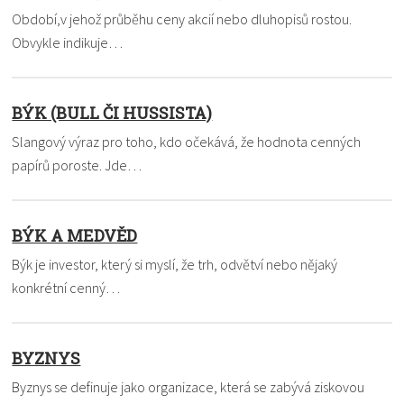
Období,v jehož průběhu ceny akcií nebo dluhopisů rostou.
Obvykle indikuje…
BÝK (BULL ČI HUSSISTA)
Slangový výraz pro toho, kdo očekává, že hodnota cenných
papírů poroste. Jde…
BÝK A MEDVĚD
Býk je investor, který si myslí, že trh, odvětví nebo nějaký
konkrétní cenný…
BYZNYS
Byznys se definuje jako organizace, která se zabývá ziskovou