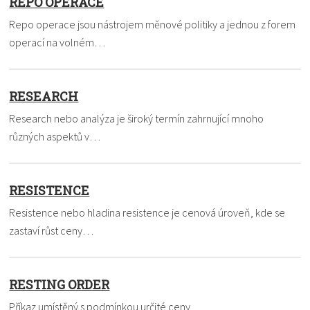
REPO OPERACE
Repo operace jsou nástrojem měnové politiky a jednou z forem
operací na volném…
RESEARCH
Research nebo analýza je široký termín zahrnující mnoho
různých aspektů v…
RESISTENCE
Resistence nebo hladina resistence je cenová úroveň, kde se
zastaví růst ceny…
RESTING ORDER
Příkaz umístěný s podmínkou určité ceny.