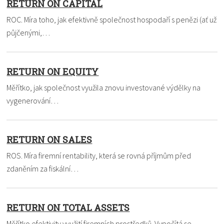
RETURN ON CAPITAL
ROC. Míra toho, jak efektivně společnost hospodaří s penězi (ať už
půjčenými,…
RETURN ON EQUITY
Měřítko, jak společnost využila znovu investované výdělky na
vygenerování…
RETURN ON SALES
ROS. Míra firemní rentability, která se rovná příjmům před
zdaněním za fiskální…
RETURN ON TOTAL ASSETS
Měřítko efektivity využití firemních prostředků. Vypočítá se