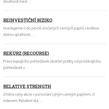
shodností mezi…
REINVESTIČNÍ RIZIKO
Investujeme-li do pevně úročených cenných papírů s krátkou
dobou splatnosti,…
REKURZ (RECOURSE)
Právo kupujícího pohledávek obdržet platby od prodávajícího
pohledávek v…
RELATIVE STRENGTH
Změna ceny akcie v porovnání s jiným cenným papírem, či
indexem. Relativní síla…