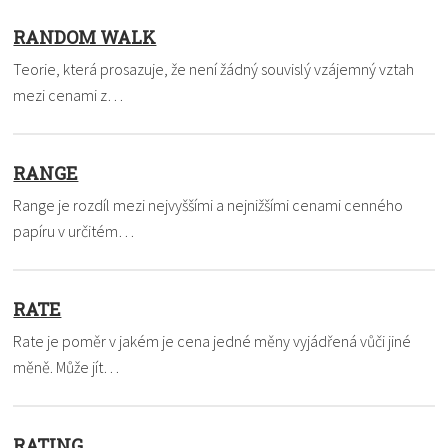
RANDOM WALK
Teorie, která prosazuje, že není žádný souvislý vzájemný vztah
mezi cenami z…
RANGE
Range je rozdíl mezi nejvyššími a nejnižšími cenami cenného
papíru v určitém…
RATE
Rate je poměr v jakém je cena jedné měny vyjádřená vůči jiné
měně. Může jít…
RATING