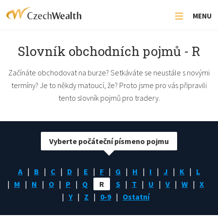
MENU
Slovník obchodních pojmů - R
Začínáte obchodovat na burze? Setkáváte se neustále s novými
termíny? Je to někdy matoucí, že? Proto jsme pro vás připravili
tento slovník pojmů pro tradery.
Vyberte počáteční písmeno pojmu
A
B
C
D
E
F
G
H
I
J
K
L
M
N
O
P
Q
R
S
T
U
V
W
X
Y
Z
0-9
Ostatní