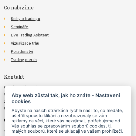
Co nabízíme
Knihy o tradingu
Semináře
Live Trading Asistent
Vizualizace trhu
Poradenství
Trading merch
Kontakt
Czechwealth, spol. s r.o.
Višňová 4
Aby web zůstal tak, jak ho znáte - Nastavení
cookies
140 00 Praha 4
Česká Republika
Abyste na našich stránkách rychle našli to, co hledáte,
ušetřili spoustu klikání a nezobrazovaly se vám
info@czechwealth.cz
reklamy na věci, které vás nezajímají, potřebujeme od
Vás souhlas se zpracováním souborů cookies, tj.
+420 226 804 571 (9–12 hod.)
malých souborů, které se ukládají ve vašem prohlížeči.