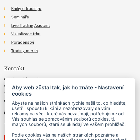
Knihy o tradingu
Semináře
Live Trading Asistent
Vizualizace trhu
Poradenství
Trading merch
Kontakt
Czechwealth, spol. s r.o.
Višňová 4
Aby web zůstal tak, jak ho znáte - Nastavení
cookies
140 00 Praha 4
Česká Republika
Abyste na našich stránkách rychle našli to, co hledáte,
ušetřili spoustu klikání a nezobrazovaly se vám
info@czechwealth.cz
reklamy na věci, které vás nezajímají, potřebujeme od
Vás souhlas se zpracováním souborů cookies, tj.
+420 226 804 571 (9–12 hod.)
malých souborů, které se ukládají ve vašem prohlížeči.
Podle cookies vás na našich stránkách poznáme a