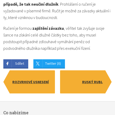
případě, že tak neučiní dlužník
. Prohlášení o ručení je
vyžadované v písemné firmě. Ručit je možné za závazky aktuální i
ty, které vzniknou v budoucnosti.
Ručení je formou
zajištění závazku
, věřitel tak zvyšuje svoje
šance na získání celé dlužné částky bez toho, aby musel
podstoupit případné zdlouhavé vymáhání peněz od
podvodného dlužníka například přes exekuční řízení.
Sdílet
Twitter (X)
ROZVRHOVÉ USNESENÍ
RUSKÝ RUBL
Co nabízíme