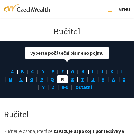
MENU
Ručitel
Vyberte počáteční písmeno pojmu
A
B
C
D
E
F
G
H
I
J
K
L
M
N
O
P
Q
R
S
T
U
V
W
X
Y
Z
0-9
Ostatní
Ručitel
Ručitel je osoba, která se
zavazuje uspokojit pohledávky v