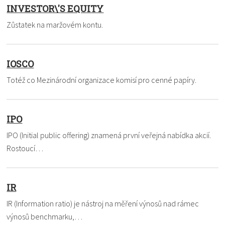
INVESTOR\'S EQUITY
Zůstatek na maržovém kontu.
IOSCO
Totéž co Mezinárodní organizace komisí pro cenné papíry.
IPO
IPO (Initial public offering) znamená první veřejná nabídka akcií.
Rostoucí…
IR
IR (Information ratio) je nástroj na měření výnosů nad rámec
výnosů benchmarku,…