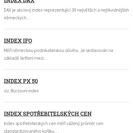
INDEX DAX
DAX je akciový index reprezentující 30 největších a nejlikvidnějšísh
německých…
INDEX IFO
Měří německou podnikatelskou důvěru. Je sestavován na
základě šetření mezi…
INDEX PX 50
viz. Burzovní index
INDEX SPOTŘEBITELSKÝCH CEN
Index spotřebitelských cen měří vážený průměr cen
standardizovaného košíku…