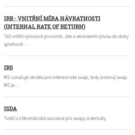
IRR - VNITŘNÍ MÍRA NÁVRATNOSTI
(INTERNAL RATE OF RETURN)
Též vnitřní výnosové procento. Jde o ekvivalent výnosu do doby
splatnosti …
IRS
IRS označuje zkratku pro interest rate swap, tedy úrokový swap.
IRS je…
ISDA
Totéž co Mezinárodní asociace pro swapy a deriváty.