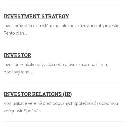
INVESTMENT STRATEGY
Investorův plán o umístění kapitálu mezi různými druhy investic.
Tento plán…
INVESTOR
Investor je jakákoliv fyzická nebo právnická osoba (firma,
podílový fond),…
INVESTOR RELATIONS (IR)
Komunikace veřejně obchodovaných společností s odbornou
veřejností. Spočívá v…