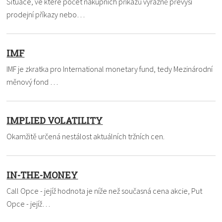
Situace, ve které počet nákupních příkazů výrazně převýší
prodejní příkazy nebo…
IMF
IMF je zkratka pro International monetary fund, tedy Mezinárodní
měnový fond …
IMPLIED VOLATILITY
Okamžitě určená nestálost aktuálních tržních cen.
IN-THE-MONEY
Call Opce - jejíž hodnota je níže než současná cena akcie, Put
Opce - jejíž…