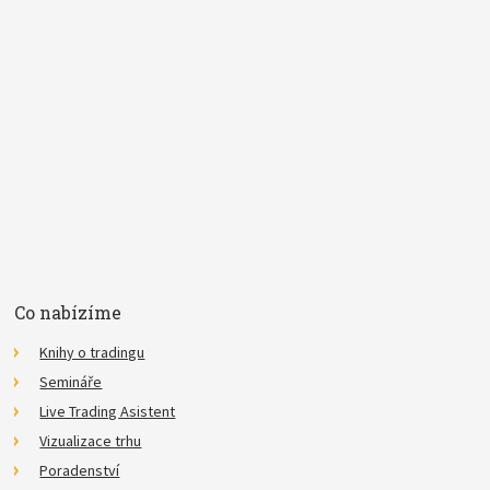
Pojem
E-mail
Souhlasím se
zpracováním osobních údajů
.
*
Co nabízíme
Knihy o tradingu
Semináře
Live Trading Asistent
Vizualizace trhu
Poradenství