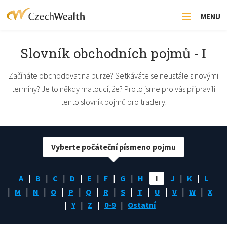
MENU
Slovník obchodních pojmů - I
Začínáte obchodovat na burze? Setkáváte se neustále s novými
termíny? Je to někdy matoucí, že? Proto jsme pro vás připravili
tento slovník pojmů pro tradery.
Vyberte počáteční písmeno pojmu
A
B
C
D
E
F
G
H
I
J
K
L
M
N
O
P
Q
R
S
T
U
V
W
X
Y
Z
0-9
Ostatní