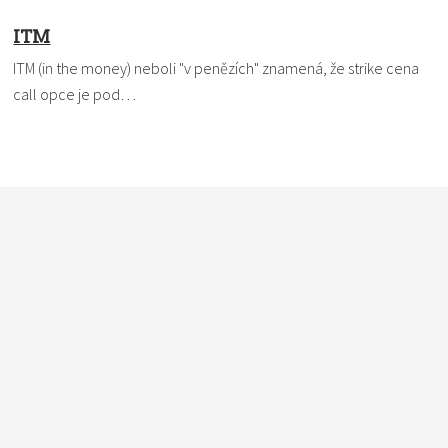
ITM
ITM (in the money) neboli "v penězích" znamená, že strike cena
call opce je pod…
Nevíte si rady s termínem? Pomůžeme vám. Dejte nám vědět,
čemu nemůžete přijít na kloub a my to ve slovníku vysvětlíme
a definici vám pošleme e-mailem. Do políčka
vkládejte vždy
pouze jeden pojem
.
*