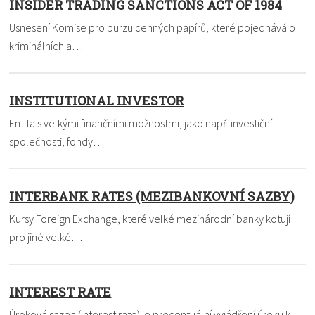
INSIDER TRADING SANCTIONS ACT OF 1984
Usnesení Komise pro burzu cenných papírů, které pojednává o
kriminálních a…
INSTITUTIONAL INVESTOR
Entita s velkými finančními možnostmi, jako např. investiční
společnosti, fondy…
INTERBANK RATES (MEZIBANKOVNÍ SAZBY)
Kursy Foreign Exchange, které velké mezinárodní banky kotují
pro jiné velké…
INTEREST RATE
Úroková sazba (interest rate) je procentuální vyjádření úroku k