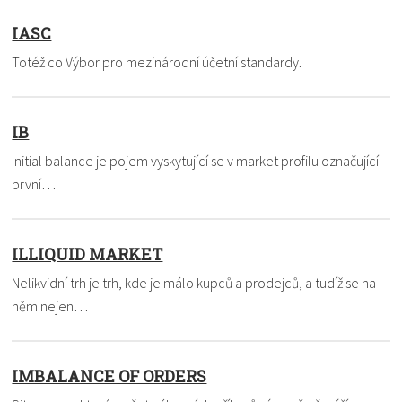
IASC
Totéž co Výbor pro mezinárodní účetní standardy.
IB
Initial balance je pojem vyskytující se v market profilu označující
první…
ILLIQUID MARKET
Nelikvidní trh je trh, kde je málo kupců a prodejců, a tudíž se na
něm nejen…
IMBALANCE OF ORDERS