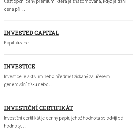
Část opční ceny prémium, která je znázorňována, když je tržní
cena při…
INVESTED CAPITAL
Kapitalizace
INVESTICE
Investice je aktivum nebo předmět získaný za účelem
generování zisku nebo…
INVESTIČNÍ CERTIFIKÁT
Investiční certifikát je cenný papír, jehož hodnota se odvíjí od
hodnoty…