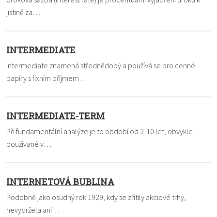
jistině za…
INTERMEDIATE
Intermediate znamená střednědobý a používá se pro cenné
papíry s fixním příjmem…
INTERMEDIATE-TERM
Při fundamentální analýze je to období od 2-10 let, obvykle
používané v…
INTERNETOVÁ BUBLINA
Podobně jako osudný rok 1929, kdy se zřítily akciové trhy,
nevydržela ani…