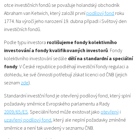
otce investičních fondů se považuje holandský obchodník
Abraham van Ketwich, který založil první
podílový fond
roku
1774. Na výročí jeho narození 19. dubna připadl i Světový den
investičních fondů.
Podle typu investora
rozlišujeme fondy kolektivního
investování a fondy kvalifikovaných investorů
. Fondy
kolektivního investování sedále
dělí na standardní a speciální
fondy
. V České republice podléhají investiční fondy regulaci a
dohledu, ke své činnosti potřebují získat licenci od ČNB (jejich
seznam
zde
).
Standardní investční fond je otevřený podílový fond, který splní
požadavky směrnice Evropského parlamentu a Rady
2009/65/ES
. Speciální fond může existovat jako
otevřený
i
uzavřený podílový fond
, který ale neplní požadavky zmíněné
směrnice a není tak uvedený v seznamu ČNB.