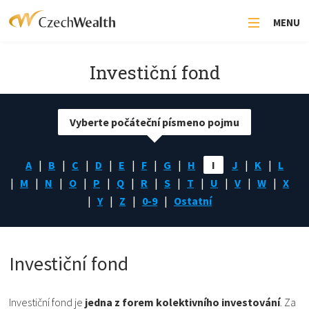
MENU
Investiční fond
Vyberte počáteční písmeno pojmu
A
B
C
D
E
F
G
H
I
J
K
L
M
N
O
P
Q
R
S
T
U
V
W
X
Y
Z
0-9
Ostatní
Investiční fond
Investiční fond je
jedna z forem kolektivního investování
. Za