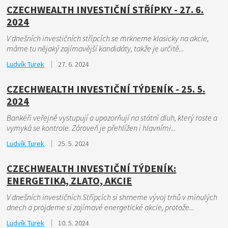
CZECHWEALTH INVESTIČNÍ STŘÍPKY - 27. 6.
2024
V dnešních investičních střípcích se mrkneme klasicky na akcie,
máme tu nějaký zajímavější kandidáty, takže je určitě...
Ludvík Turek
27. 6. 2024
CZECHWEALTH INVESTIČNÍ TÝDENÍK - 25. 5.
2024
Bankéři veřejně vystupují a upozorňují na státní dluh, který roste a
vymyká se kontrole. Zároveň je přehlížen i hlavními...
Ludvík Turek
25. 5. 2024
CZECHWEALTH INVESTIČNÍ TÝDENÍK:
ENERGETIKA, ZLATO, AKCIE
V dnešních investičních Střípcích si shrneme vývoj trhů v minulých
dnech a projdeme si zajímavé energetické akcie, protože...
Ludvík Turek
10. 5. 2024