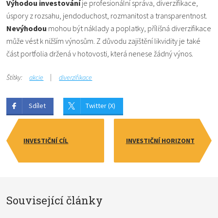
Výhodou investování
je profesionální správa, diverzifikace,
úspory z rozsahu, jendoduchost, rozmanitost a transparentnost.
Nevýhodou
mohou být náklady a poplatky, přílišná diverzifikace
může vést k nižším výnosům. Z důvodu zajištění likvidity je také
část portfolia držená v hotovosti, která nenese žádný výnos.
Štítky:
akcie
diverzifikace
Sdílet
Twitter (X)
INVESTIČNÍ CÍL
INVESTIČNÍ HORIZONT
Související články