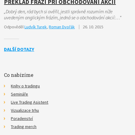
PŘEKLAD FRÁZÍ PŘI OBCHODOVÁNÍ AKCIÍ
„Dobrý den, rád bych si ověřil, jestli správně rozumím níže
uvedeným anglickým frázím, jedná se o obchodování akcií:…“
Odpověděl
Ludvík Turek
,
Roman Dvořák
26. 10. 2015
DALŠÍ DOTAZY
Co nabízíme
Knihy o tradingu
Semináře
Live Trading Asistent
Vizualizace trhu
Poradenství
Trading merch