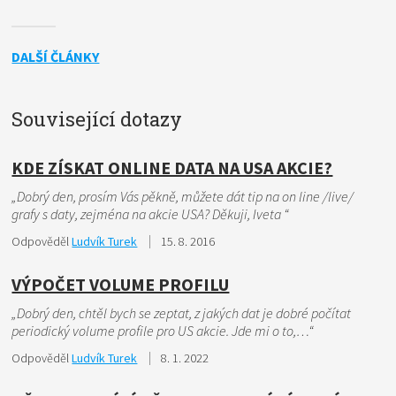
DALŠÍ ČLÁNKY
Související dotazy
KDE ZÍSKAT ONLINE DATA NA USA AKCIE?
„Dobrý den, prosím Vás pěkně, můžete dát tip na on line /live/
grafy s daty, zejména na akcie USA? Děkuji, Iveta “
Odpověděl
Ludvík Turek
15. 8. 2016
VÝPOČET VOLUME PROFILU
„Dobrý den, chtěl bych se zeptat, z jakých dat je dobré počítat
periodický volume profile pro US akcie. Jde mi o to,…“
Odpověděl
Ludvík Turek
8. 1. 2022