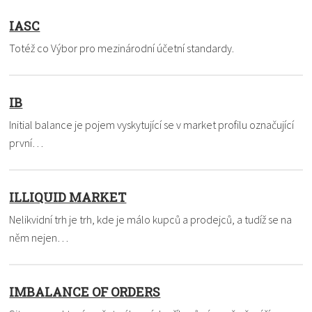
IASC
Totéž co Výbor pro mezinárodní účetní standardy.
IB
Initial balance je pojem vyskytující se v market profilu označující
první…
ILLIQUID MARKET
Nelikvidní trh je trh, kde je málo kupců a prodejců, a tudíž se na
něm nejen…
IMBALANCE OF ORDERS