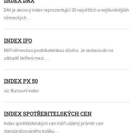
INDEX DAX
DAX je akciový index reprezentující 30 největších a nejlikvidnějšísh
německých…
INDEX IFO
Měří německou podnikatelskou důvěru. Je sestavován na
základě šetření mezi…
INDEX PX 50
viz. Burzovní index
INDEX SPOTŘEBITELSKÝCH CEN
Index spotřebitelských cen měří vážený průměr cen
standardizovaného košíku…