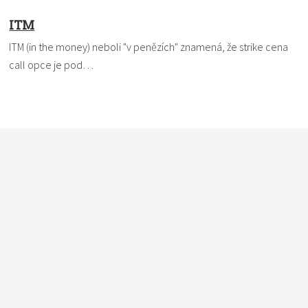
ITM
ITM (in the money) neboli "v penězích" znamená, že strike cena
call opce je pod…
Nevíte si rady s termínem? Pomůžeme vám. Dejte nám vědět,
čemu nemůžete přijít na kloub a my to ve slovníku vysvětlíme
a definici vám pošleme e-mailem. Do políčka
vkládejte vždy
pouze jeden pojem
.
*