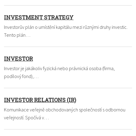
INVESTMENT STRATEGY
Investorův plán o umístění kapitálu mezi různými druhy investic.
Tento plán…
INVESTOR
Investor je jakákoliv fyzická nebo právnická osoba (firma,
podílový fond),…
INVESTOR RELATIONS (IR)
Komunikace veřejně obchodovaných společností s odbornou
veřejností. Spočívá v…