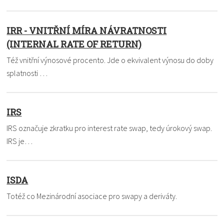
IRR - VNITŘNÍ MÍRA NÁVRATNOSTI
(INTERNAL RATE OF RETURN)
Též vnitřní výnosové procento. Jde o ekvivalent výnosu do doby
splatnosti …
IRS
IRS označuje zkratku pro interest rate swap, tedy úrokový swap.
IRS je…
ISDA
Totéž co Mezinárodní asociace pro swapy a deriváty.