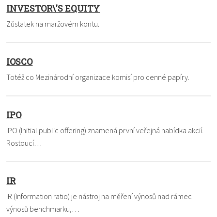
INVESTOR\'S EQUITY
Zůstatek na maržovém kontu.
IOSCO
Totéž co Mezinárodní organizace komisí pro cenné papíry.
IPO
IPO (Initial public offering) znamená první veřejná nabídka akcií.
Rostoucí…
IR
IR (Information ratio) je nástroj na měření výnosů nad rámec
výnosů benchmarku,…