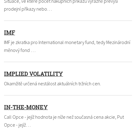
Situace, ve které počet nákupních příkazů výrazně převýší
prodejní příkazy nebo…
IMF
IMF je zkratka pro International monetary fund, tedy Mezinárodní
měnový fond …
IMPLIED VOLATILITY
Okamžitě určená nestálost aktuálních tržních cen.
IN-THE-MONEY
Call Opce - jejíž hodnota je níže než současná cena akcie, Put
Opce - jejíž…