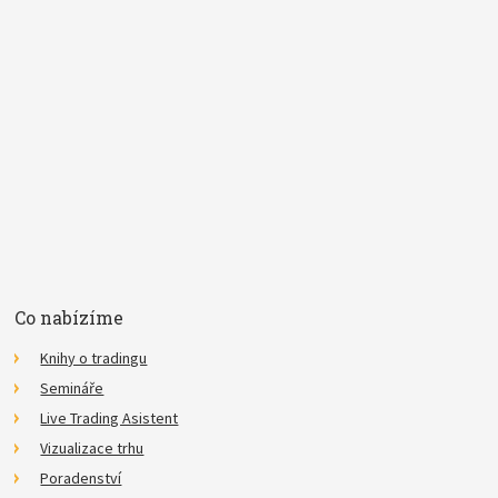
Pojem
E-mail
Souhlasím se
zpracováním osobních údajů
.
*
Co nabízíme
Knihy o tradingu
Semináře
Live Trading Asistent
Vizualizace trhu
Poradenství