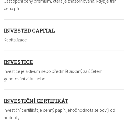
Část opční ceny prémium, která je znázorňována, když je tržní
cena při…
INVESTED CAPITAL
Kapitalizace
INVESTICE
Investice je aktivum nebo předmět získaný za účelem
generování zisku nebo…
INVESTIČNÍ CERTIFIKÁT
Investiční certifikát je cenný papír, jehož hodnota se odvíjí od
hodnoty…