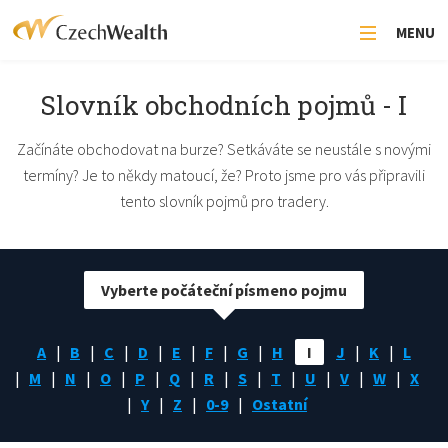
MENU
Slovník obchodních pojmů - I
Začínáte obchodovat na burze? Setkáváte se neustále s novými
termíny? Je to někdy matoucí, že? Proto jsme pro vás připravili
tento slovník pojmů pro tradery.
Vyberte počáteční písmeno pojmu
A
B
C
D
E
F
G
H
I
J
K
L
M
N
O
P
Q
R
S
T
U
V
W
X
Y
Z
0-9
Ostatní