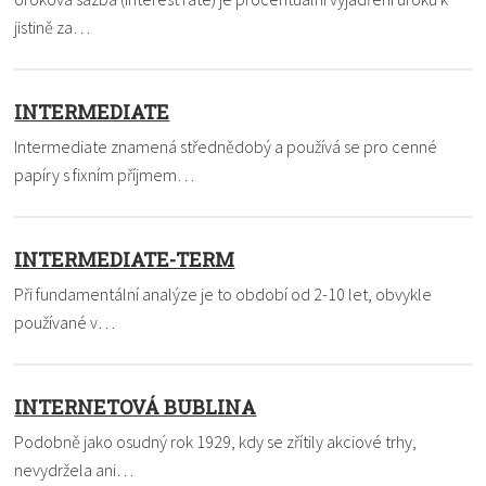
jistině za…
INTERMEDIATE
Intermediate znamená střednědobý a používá se pro cenné
papíry s fixním příjmem…
INTERMEDIATE-TERM
Při fundamentální analýze je to období od 2-10 let, obvykle
používané v…
INTERNETOVÁ BUBLINA
Podobně jako osudný rok 1929, kdy se zřítily akciové trhy,
nevydržela ani…