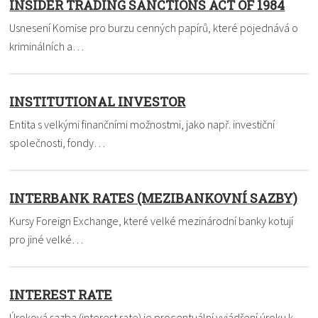
INSIDER TRADING SANCTIONS ACT OF 1984
Usnesení Komise pro burzu cenných papírů, které pojednává o
kriminálních a…
INSTITUTIONAL INVESTOR
Entita s velkými finančními možnostmi, jako např. investiční
společnosti, fondy…
INTERBANK RATES (MEZIBANKOVNÍ SAZBY)
Kursy Foreign Exchange, které velké mezinárodní banky kotují
pro jiné velké…
INTEREST RATE
Úroková sazba (interest rate) je procentuální vyjádření úroku k