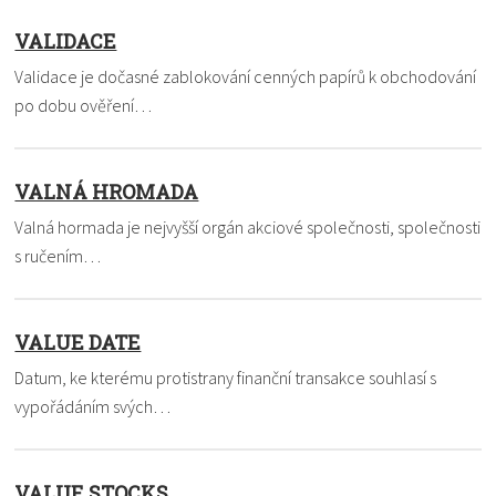
VALIDACE
Validace je dočasné zablokování cenných papírů k obchodování
po dobu ověření…
VALNÁ HROMADA
Valná hormada je nejvyšší orgán akciové společnosti, společnosti
s ručením…
VALUE DATE
Datum, ke kterému protistrany finanční transakce souhlasí s
vypořádáním svých…
VALUE STOCKS