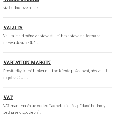
viz. hodnotové akcie
VALUTA
Valuta je cizí měna v hotovosti. Její bezhotovostní forma se
nazývá deviza. Obě…
VARIATION MARGIN
Prostředky, které broker musí od klienta požadovat, aby vklad
na jeho účtu…
VAT
VAT znamená Value Added Tax neboli daň z přidané hodnoty.
Jedná se o spotřební…