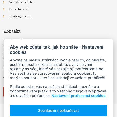
Vizualizace trhu
Poradenství
Trading merch
Kontakt
Czechwealth, spol. s r.o.
Višňová 4
Aby web zůstal tak, jak ho znáte - Nastavení
cookies
140 00 Praha 4
Česká Republika
Abyste na našich stránkách rychle našli to, co hledáte,
ušetřili spoustu klikání a nezobrazovaly se vám
info@czechwealth.cz
reklamy na věci, které vás nezajímají, potřebujeme od
Vás souhlas se zpracováním souborů cookies, tj.
+420 226 804 571 (9–12 hod.)
malých souborů, které se ukládají ve vašem prohlížeči.
Podle cookies vás na našich stránkách poznáme a
zobrazíme vám je tak, aby všechno fungovalo správně
a dle vašich preferencí.
Nastavení preferencí cookies
NAHORU ↑
Souhlasím a pokračovat
Copyright © 2006 - 2026 Ludvík Turek.