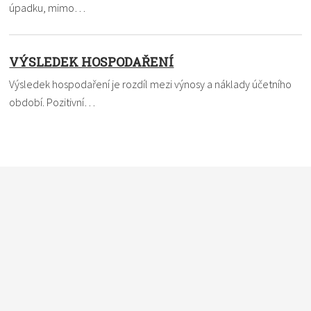
úpadku, mimo…
VÝSLEDEK HOSPODAŘENÍ
Výsledek hospodaření je rozdíl mezi výnosy a náklady účetního
období. Pozitivní…
Nevíte si rady s termínem? Pomůžeme vám. Dejte nám vědět,
čemu nemůžete přijít na kloub a my to ve slovníku vysvětlíme
a definici vám pošleme e-mailem. Do políčka
vkládejte vždy
pouze jeden pojem
.