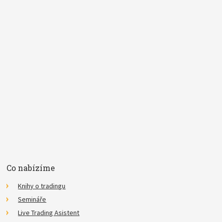
*
Pojem
E-mail
Souhlasím se
zpracováním osobních údajů
.
*
Co nabízíme
Knihy o tradingu
Semináře
Live Trading Asistent