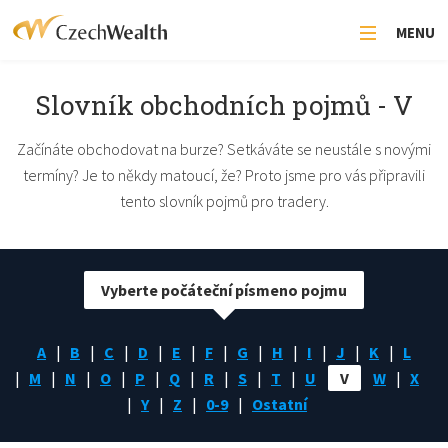
MENU
Slovník obchodních pojmů - V
Začínáte obchodovat na burze? Setkáváte se neustále s novými
termíny? Je to někdy matoucí, že? Proto jsme pro vás připravili
tento slovník pojmů pro tradery.
Vyberte počáteční písmeno pojmu
A
B
C
D
E
F
G
H
I
J
K
L
M
N
O
P
Q
R
S
T
U
V
W
X
Y
Z
0-9
Ostatní