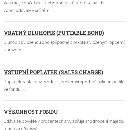
Volume je počet akcií nebo kontraktů, které se na trhu
zobchodovaly v určitém…
VRATNÝ DLUHOPIS (PUTTABLE BOND)
Dluhopis s vloženou opcí (případně s několika vloženými opcemi)
s právem…
VSTUPNÍ POPLATEK (SALES CHARGE)
Poplatek zaplacený prodejci, brokerovi apod. při nákupu podílů
ve fondu.…
VÝKONNOST FONDU
Udává se obvykle v procentech a vyjadřuje zhodnocení majetku
fondu za příslušné…