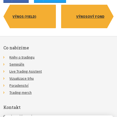
VÝNOS (YIELD)
VÝNOSOVÝ FOND
Co nabízíme
Knihy o tradingu
Semináře
Live Trading Asistent
Vizualizace trhu
Poradenství
Trading merch
Kontakt
Czechwealth, spol. s r.o.