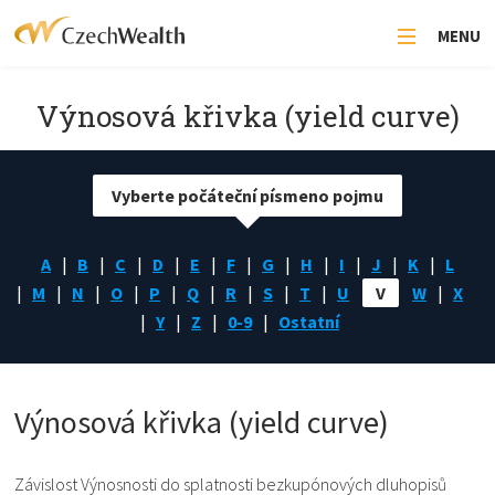
MENU
Výnosová křivka (yield curve)
Vyberte počáteční písmeno pojmu
A
B
C
D
E
F
G
H
I
J
K
L
M
N
O
P
Q
R
S
T
U
V
W
X
Y
Z
0-9
Ostatní
Výnosová křivka (yield curve)
Závislost Výnosnosti do splatnosti bezkupónových dluhopisů