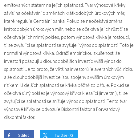
emitovaných státem na jejich splatnosti. Tvar výnosové křivky
závisí na očekávání o změnách krátkodobých úrokových měr,
které reguluje Centrální banka. Pokud se neočekává změna
krátkodobých úrokových měr, nebo se očekává jejich růst či se
očekává jejich mírný pokles, potom výnosová křivka je rostoucí,
tj. se zvyšující se splatností se zvyšuje i výnos do splatnosti. Toto je
normální výnosová křivka. Odráží empirickou zkušenost, že
investoři požadují u dlouhodobějších investic vyšší výnos do
splatnosti. Je to proto, že většina investorů je averzních vůči riziku
a že dlouhodobější investice jsou spojeny s vyšším úrokovým
rizikem. U delších splatností se křivka běžně zplošťuje. Pokud se
očekává silný pokles je výnosový křivka klesající (inverzní), tj. se
zvyšující se splatností se snižuje výnos do splatnosti. Tento tvar
výnosové křivky se odvozuje Diskontní faktor a Forwardový
diskontní faktor.
Sdílet
Twitter (X)