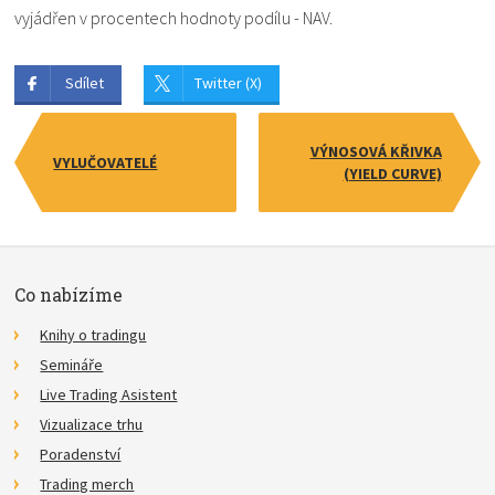
vyjádřen v procentech hodnoty podílu - NAV.
Sdílet
Twitter (X)
VÝNOSOVÁ KŘIVKA
VYLUČOVATELÉ
(YIELD CURVE)
Co nabízíme
Knihy o tradingu
Semináře
Live Trading Asistent
Vizualizace trhu
Poradenství
Trading merch