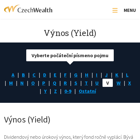
MENU
Výnos (Yield)
Vyberte počáteční písmeno pojmu
A
B
C
D
E
F
G
H
I
J
K
L
M
N
O
P
Q
R
S
T
U
V
W
X
Y
Z
0-9
Ostatní
Výnos (Yield)
Dividendový nebo úrokový výnos, který fond ročně vyplácí. Bývá