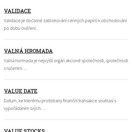
VALIDACE
Validace je dočasné zablokování cenných papírů k obchodování
po dobu ověření…
VALNÁ HROMADA
Valná hormada je nejvyšší orgán akciové společnosti, společnosti
s ručením…
VALUE DATE
Datum, ke kterému protistrany finanční transakce souhlasí s
vypořádáním svých…
VALUE STOCKS