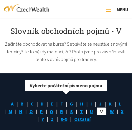
MENU
Slovník obchodních pojmů - V
Začínáte obchodovat na burze? Setkáváte se neustále s novými
termíny? Je to někdy matoucí, že? Proto jsme pro vás připravili
tento slovník pojmů pro tradery.
Vyberte počáteční písmeno pojmu
A
B
C
D
E
F
G
H
I
J
K
L
M
N
O
P
Q
R
S
T
U
V
W
X
Y
Z
0-9
Ostatní