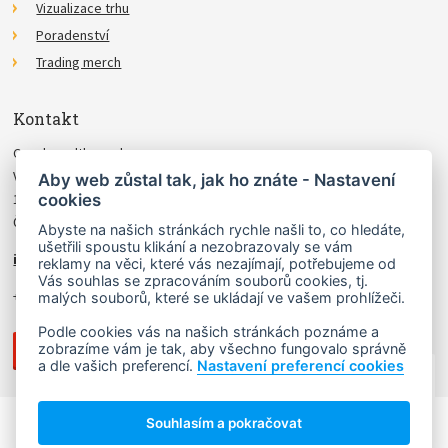
Vizualizace trhu
Poradenství
Trading merch
Kontakt
Czechwealth, spol. s r.o.
Višňová 4
Aby web zůstal tak, jak ho znáte - Nastavení
cookies
140 00 Praha 4
Česká Republika
Abyste na našich stránkách rychle našli to, co hledáte,
ušetřili spoustu klikání a nezobrazovaly se vám
info@czechwealth.cz
reklamy na věci, které vás nezajímají, potřebujeme od
Vás souhlas se zpracováním souborů cookies, tj.
+420 226 804 571 (9–12 hod.)
malých souborů, které se ukládají ve vašem prohlížeči.
Podle cookies vás na našich stránkách poznáme a
zobrazíme vám je tak, aby všechno fungovalo správně
a dle vašich preferencí.
Nastavení preferencí cookies
NAHORU ↑
Souhlasím a pokračovat
Copyright © 2006 - 2026 Ludvík Turek.