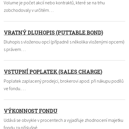
Volume je počet akcií nebo kontraktů, které se na trhu
zobchodovaly v určitém…
VRATNÝ DLUHOPIS (PUTTABLE BOND)
Dluhopis s vloženou opcí (případně s několika vloženými opcemi)
s právem…
VSTUPNÍ POPLATEK (SALES CHARGE)
Poplatek zaplacený prodejci, brokerovi apod. při nákupu podílů
ve fondu.…
VÝKONNOST FONDU
Udává se obvykle v procentech a vyjadřuje zhodnocení majetku
fondu za příslušné…