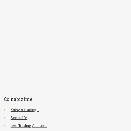
*
Pojem
E-mail
Souhlasím se
zpracováním osobních údajů
.
*
Co nabízíme
Knihy o tradingu
Semináře
Live Trading Asistent