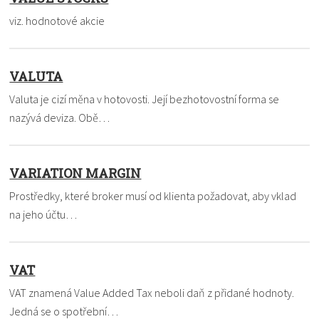
viz. hodnotové akcie
VALUTA
Valuta je cizí měna v hotovosti. Její bezhotovostní forma se
nazývá deviza. Obě…
VARIATION MARGIN
Prostředky, které broker musí od klienta požadovat, aby vklad
na jeho účtu…
VAT
VAT znamená Value Added Tax neboli daň z přidané hodnoty.
Jedná se o spotřební…