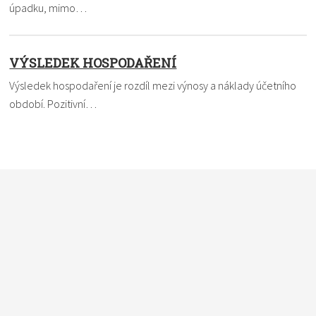
úpadku, mimo…
VÝSLEDEK HOSPODAŘENÍ
Výsledek hospodaření je rozdíl mezi výnosy a náklady účetního
období. Pozitivní…
Nevíte si rady s termínem? Pomůžeme vám. Dejte nám vědět,
čemu nemůžete přijít na kloub a my to ve slovníku vysvětlíme
a definici vám pošleme e-mailem. Do políčka
vkládejte vždy
pouze jeden pojem
.