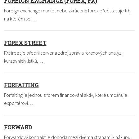
FOREIGN EXCHANGE (FOREX, FX)
Foreign exchange market nebo zkráceně forex představuje trh,
na kterém se…
FOREX STREET
FXstreet je přední server a zdroj zpráv a forexových analýz,
kurzovních lístků,…
FORFAITING
Forfaiting je jednou z forem financování aktiv, které umožňuje
exportérovi…
FORWARD
Forwardový kontrakt je dohoda mezi dvěma stranami k nákupu