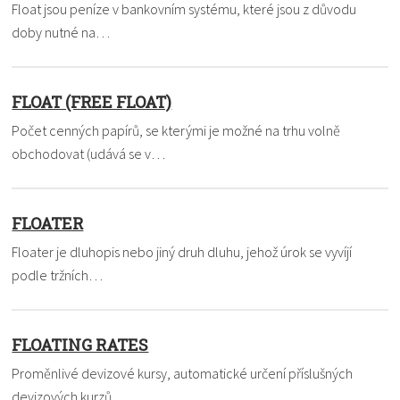
Float jsou peníze v bankovním systému, které jsou z důvodu
doby nutné na…
FLOAT (FREE FLOAT)
Počet cenných papírů, se kterými je možné na trhu volně
obchodovat (udává se v…
FLOATER
Floater je dluhopis nebo jiný druh dluhu, jehož úrok se vyvíjí
podle tržních…
FLOATING RATES
Proměnlivé devizové kursy, automatické určení příslušných
devizových kurzů…