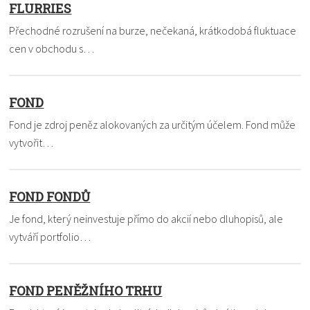
FLURRIES
Přechodné rozrušení na burze, nečekaná, krátkodobá fluktuace
cen v obchodu s…
FOND
Fond je zdroj peněz alokovaných za určitým účelem. Fond může
vytvořit…
FOND FONDŮ
Je fond, který neinvestuje přímo do akcií nebo dluhopisů, ale
vytváří portfolio…
FOND PENĚŽNÍHO TRHU