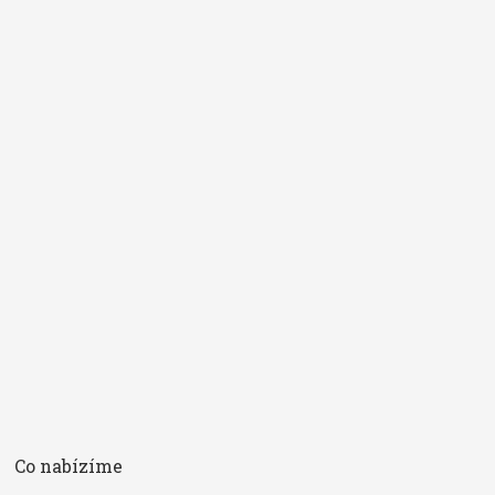
a definici vám pošleme e-mailem. Do políčka
vkládejte vždy
pouze jeden pojem
.
*
Pojem
E-mail
Souhlasím se
zpracováním osobních údajů
.
*
Co nabízíme