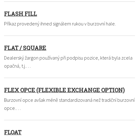
FLASH FILL
Příkaz provedený ihned signálem rukou v burzovní hale.
FLAT / SQUARE
Dealerský žargon používaný při podpisu pozice, která byla zcela
opačná, t.j.…
FLEX OPCE (FLEXIBLE EXCHANGE OPTION)
Burzovní opce avšak méně standardizovaná než tradiční burzovní
opce.…
FLOAT