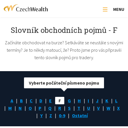
MENU
Slovník obchodních pojmů - F
Začínáte obchodovat na burze? Setkáváte se neustále s novými
termíny? Je to někdy matoucí, že? Proto jsme pro vás připravili
tento slovník pojmů pro tradery.
Vyberte počáteční písmeno pojmu
A
B
C
D
E
F
G
H
I
J
K
L
M
N
O
P
Q
R
S
T
U
V
W
X
Y
Z
0-9
Ostatní