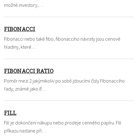
možné investory,…
FIBONACCI
Fibonacci nebo také fibo, fibonacciho návraty jsou cenové
hladiny, které…
FIBONACCI RATIO
Poměr mezi 2 jakýmikoliv po sobě jdoucími čísly Fibonacciho
řady, známé jako (f…
FILL
Fill je dokončení nákupu nebo prodeje cenného papíru. Fill
příkazu nastane při…