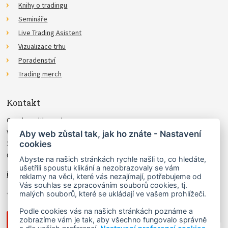
Knihy o tradingu
Semináře
Live Trading Asistent
Vizualizace trhu
Poradenství
Trading merch
Kontakt
Czechwealth, spol. s r.o.
Višňová 4
Aby web zůstal tak, jak ho znáte - Nastavení
cookies
140 00 Praha 4
Česká Republika
Abyste na našich stránkách rychle našli to, co hledáte,
ušetřili spoustu klikání a nezobrazovaly se vám
info@czechwealth.cz
reklamy na věci, které vás nezajímají, potřebujeme od
Vás souhlas se zpracováním souborů cookies, tj.
+420 226 804 571 (9–12 hod.)
malých souborů, které se ukládají ve vašem prohlížeči.
Podle cookies vás na našich stránkách poznáme a
zobrazíme vám je tak, aby všechno fungovalo správně