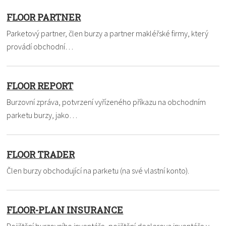
FLOOR PARTNER
Parketový partner, člen burzy a partner makléřské firmy, který
provádí obchodní…
FLOOR REPORT
Burzovní zpráva, potvrzení vyřízeného příkazu na obchodním
parketu burzy, jako…
FLOOR TRADER
Člen burzy obchodující na parketu (na své vlastní konto).
FLOOR-PLAN INSURANCE
Pojištění burzovního inventáře, pojištění dealerova inventáře v