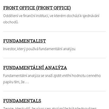
FRONT OFFICE (FRONT OFFICE)
Oddělení ve finanční instituci, ve kterém dochází k sjednávání
obchodů.
FUNDAMENTALIST
Investor, který používá fundamentální analýzu.
FUNDAMENTÁLNÍ ANALÝZA
Fundamentální analýza se snaží zjistit vnitřní hodnotu cenného
papíru tím, že…
FUNDAMENTALS
Teorie, která věří, že vývoj cen akcií může být předpovězen