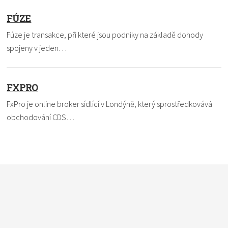
FÚZE
Fúze je transakce, při které jsou podniky na základě dohody
spojeny v jeden…
FXPRO
FxPro je online broker sídlící v Londýně, který sprostředkovává
obchodování CDS…
Nevíte si rady s termínem? Pomůžeme vám. Dejte nám vědět,
čemu nemůžete přijít na kloub a my to ve slovníku vysvětlíme