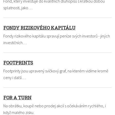
Fond, který investuje do kvalitních dluhopisů s krátkou dobou
splatnosti, jako…
FONDY RIZIKOVÉHO KAPITÁLU
Fondy rizikového kapitálu spravují peníze svých investorů - jiných
investičních…
FOOTPRINTS
Footprinty jsou upravený svíčkový graf, na kterém vidíme kromě
ceny i další…
FOR A TURN
Na obrátku, koupě nebo prodej akcií s očekáváním rychlého, i
když malého zisku.