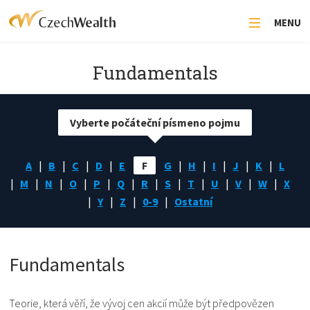
MENU
Fundamentals
Vyberte počáteční písmeno pojmu
A
B
C
D
E
F
G
H
I
J
K
L
M
N
O
P
Q
R
S
T
U
V
W
X
Y
Z
0-9
Ostatní
Fundamentals
Teorie, která věří, že vývoj cen akcií může být předpovězen