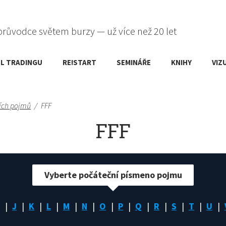
průvodce světem burzy — už více než 20 let
L TRADINGU
RE!START
SEMINÁŘE
KNIHY
VIZ
ích pojmů
/
FFF
FFF
Vyberte počáteční písmeno pojmu
J
K
L
M
N
O
P
Q
R
S
T
U