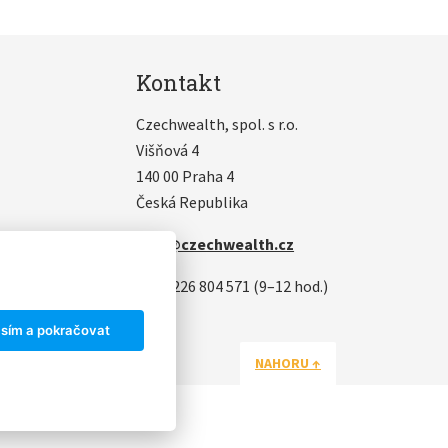
Kontakt
Czechwealth, spol. s r.o.
Višňová 4
140 00 Praha 4
Česká Republika
info@czechwealth.cz
+420 226 804 571 (9–12 hod.)
sím a pokračovat
NAHORU ↑
Matosoft
.