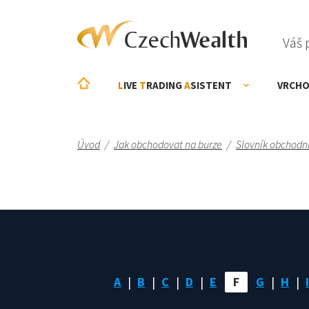
Váš 
L
IVE
T
RADING
A
SISTENT
VRCHO
Úvod
/
Jak obchodovat na burze
/
Slovník obchodn
A
B
C
D
E
F
G
H
I