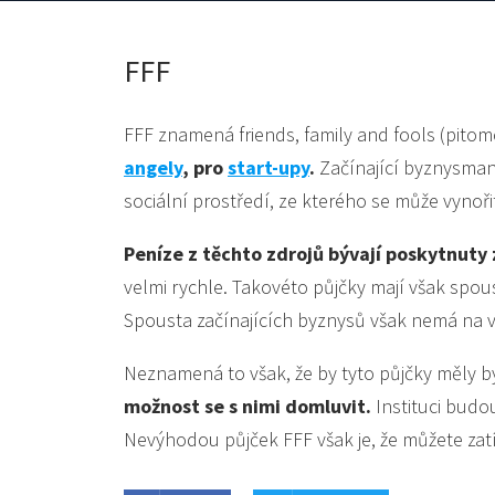
FFF
FFF znamená friends, family and fools (pitom
angely
, pro
start-upy
.
Začínající byznysman 
sociální prostředí, ze kterého se může vynoř
Peníze z těchto zdrojů bývají poskytnut
velmi rychle. Takovéto půjčky mají však spou
Spousta začínajících byznysů však nemá na v
Neznamená to však, že by tyto půjčky měly b
možnost se s nimi domluvit.
Instituci budou
Nevýhodou půjček FFF však je, že můžete zatíž