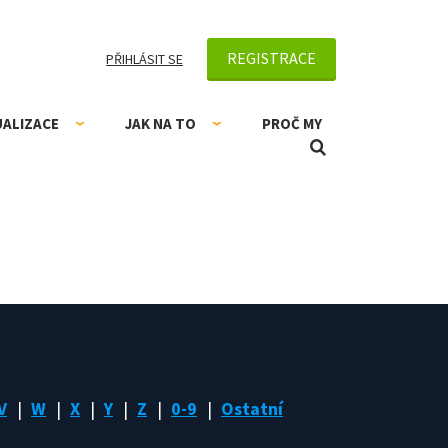
REGISTRACE
PŘIHLÁSIT SE
UALIZACE
JAK NA TO
PROČ MY
V
W
X
Y
Z
0-9
Ostatní