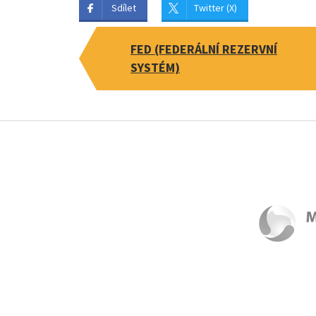
Sdílet
Twitter (X)
FED (FEDERÁLNÍ REZERVNÍ
SYSTÉM)