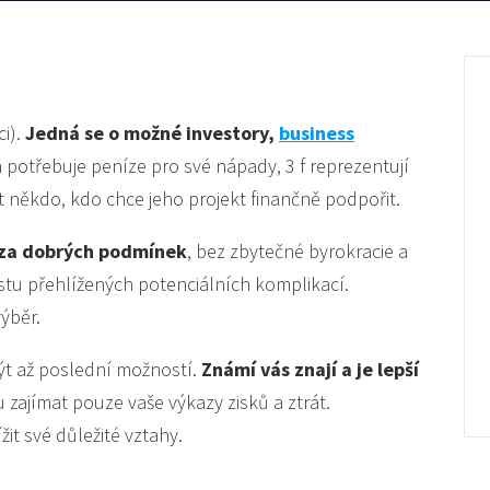
ci).
Jedná se o možné investory,
business
potřebuje peníze pro své nápady, 3 f reprezentují
it někdo, kdo chce jeho projekt finančně podpořit.
y za dobrých podmínek
, bez zbytečné byrokracie a
stu přehlížených potenciálních komplikací.
ýběr.
ýt až poslední možností.
Známí vás znají a je lepší
 zajímat pouze vaše výkazy zisků a ztrát.
it své důležité vztahy.