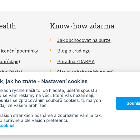
ealth
Know-how zdarma
Jak obchodovat na burze
licenční podmínky
Blog o tradingu
bní údaje)
Poradna ZDARMA
obní údaje)
Slovník obchodních pojmů
k, jak ho znáte - Nastavení cookies
lášení
kách rychle našli to, co hledáte, ušetřili spoustu
y se vám reklamy na věci, které vás nezajímají,
uhlas se zpracováním souborů cookies, tj. malých
Souhla
dají ve vašem prohlížeči.
našich stránkách poznáme a zobrazíme vám je tak,
 správně a dle vašich preferencí.
cookies
t © 2006 - 2026 Ludvík Turek.
Návrh webu
Lady Virtual
, stránky vyrobil