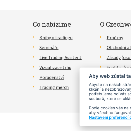
Co nabízíme
O Czechw
Knihy o tradingu
Proč my
Semináře
Obchodní a 
Live Trading Asistent
Zásady (oso
Vizualizace trhu
Souhlas (os
Aby web zůstal ta
Poradenství
Právní proh
Abyste na našich strán
Trading merch
Kontakty
klikání a nezobrazoval
potřebujeme od Vás so
souborů, které se uklá
Podle cookies vás na 
aby všechno fungovalo
Nastavení preferencí 
Copyrigh