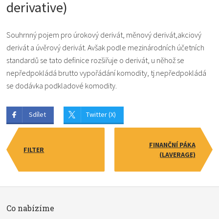
derivative)
Souhrnný pojem pro úrokový derivát, měnový derivát,akciový
derivát a úvěrový derivát. Avšak podle mezinárodních účetních
standardů se tato definice rozšiřuje o derivát, u něhož se
nepředpokládá brutto vypořádání komodity, tj.nepředpokládá
se dodávka podkladové komodity.
Sdílet
Twitter (X)
FINANČNÍ PÁKA
FILTER
(LAVERAGE)
Co nabízíme