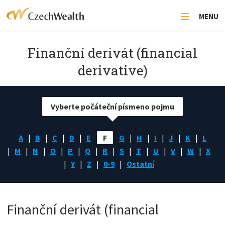
MENU
Finanční derivát (financial
derivative)
Vyberte počáteční písmeno pojmu
A
B
C
D
E
F
G
H
I
J
K
L
M
N
O
P
Q
R
S
T
U
V
W
X
Y
Z
0-9
Ostatní
Finanční derivát (financial