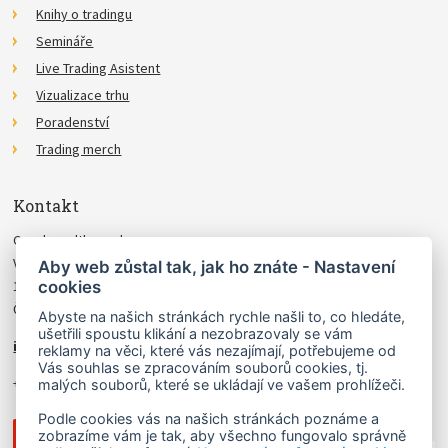
Knihy o tradingu
Semináře
Live Trading Asistent
Vizualizace trhu
Poradenství
Trading merch
Kontakt
Czechwealth, spol. s r.o.
Višňová 4
Aby web zůstal tak, jak ho znáte - Nastavení
cookies
140 00 Praha 4
Česká Republika
Abyste na našich stránkách rychle našli to, co hledáte,
ušetřili spoustu klikání a nezobrazovaly se vám
info@czechwealth.cz
reklamy na věci, které vás nezajímají, potřebujeme od
Vás souhlas se zpracováním souborů cookies, tj.
+420 226 804 571 (9–12 hod.)
malých souborů, které se ukládají ve vašem prohlížeči.
Podle cookies vás na našich stránkách poznáme a
zobrazíme vám je tak, aby všechno fungovalo správně