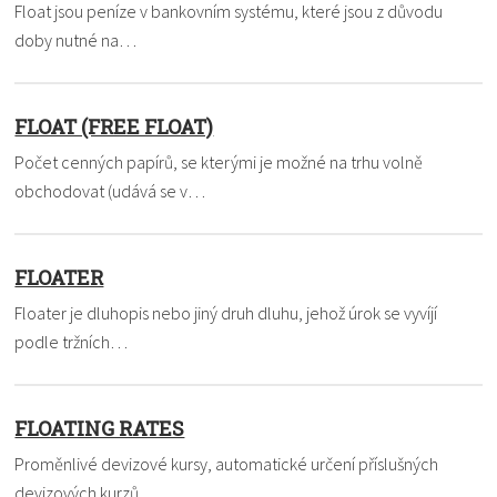
Float jsou peníze v bankovním systému, které jsou z důvodu
doby nutné na…
FLOAT (FREE FLOAT)
Počet cenných papírů, se kterými je možné na trhu volně
obchodovat (udává se v…
FLOATER
Floater je dluhopis nebo jiný druh dluhu, jehož úrok se vyvíjí
podle tržních…
FLOATING RATES
Proměnlivé devizové kursy, automatické určení příslušných
devizových kurzů…