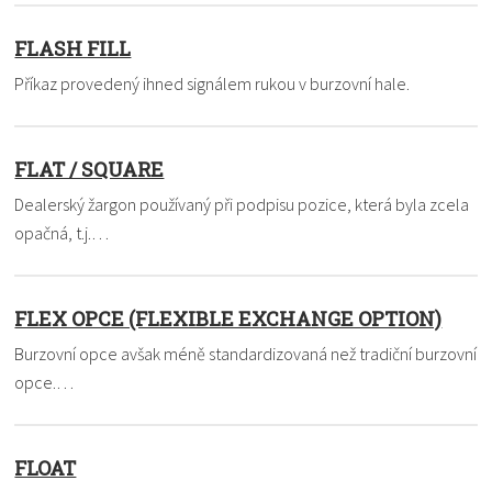
FLASH FILL
Příkaz provedený ihned signálem rukou v burzovní hale.
FLAT / SQUARE
Dealerský žargon používaný při podpisu pozice, která byla zcela
opačná, t.j.…
FLEX OPCE (FLEXIBLE EXCHANGE OPTION)
Burzovní opce avšak méně standardizovaná než tradiční burzovní
opce.…
FLOAT