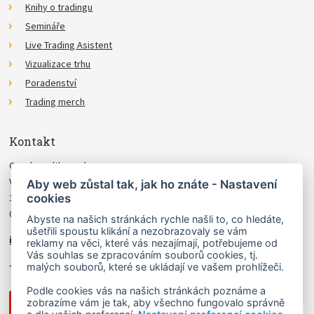
Knihy o tradingu
Semináře
Live Trading Asistent
Vizualizace trhu
Poradenství
Trading merch
Kontakt
Czechwealth, spol. s r.o.
Višňová 4
Aby web zůstal tak, jak ho znáte - Nastavení
cookies
140 00 Praha 4
Česká Republika
Abyste na našich stránkách rychle našli to, co hledáte,
ušetřili spoustu klikání a nezobrazovaly se vám
info@czechwealth.cz
reklamy na věci, které vás nezajímají, potřebujeme od
Vás souhlas se zpracováním souborů cookies, tj.
+420 226 804 571 (9–12 hod.)
malých souborů, které se ukládají ve vašem prohlížeči.
Podle cookies vás na našich stránkách poznáme a
zobrazíme vám je tak, aby všechno fungovalo správně