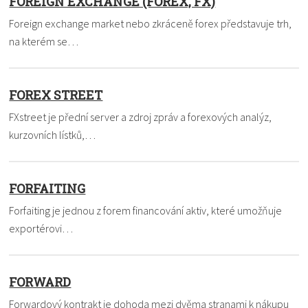
FOREIGN EXCHANGE (FOREX, FX)
Foreign exchange market nebo zkráceně forex představuje trh,
na kterém se…
FOREX STREET
FXstreet je přední server a zdroj zpráv a forexových analýz,
kurzovních lístků,…
FORFAITING
Forfaiting je jednou z forem financování aktiv, které umožňuje
exportérovi…
FORWARD
Forwardový kontrakt je dohoda mezi dvěma stranami k nákupu