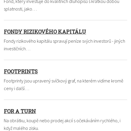
Fond, který investuje do kvalitních dluhopisů s krátkou dobou
splatnosti, jako…
FONDY RIZIKOVÉHO KAPITÁLU
Fondy rizikového kapitálu spravují peníze svých investorů - jiných
investičních…
FOOTPRINTS
Footprinty jsou upravený svíčkový graf, na kterém vidíme kromě
ceny i další…
FOR A TURN
Na obrátku, koupě nebo prodej akcií s očekáváním rychlého, i
když malého zisku.