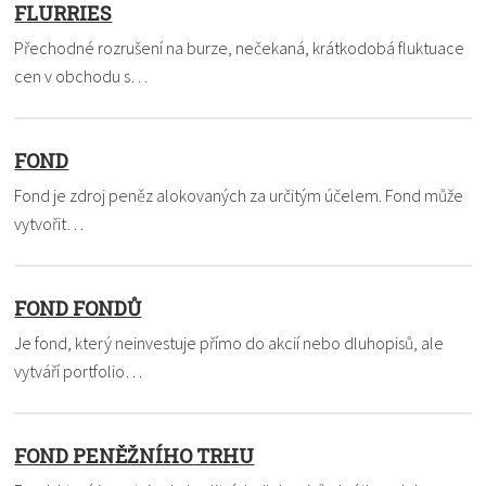
FLURRIES
Přechodné rozrušení na burze, nečekaná, krátkodobá fluktuace
cen v obchodu s…
FOND
Fond je zdroj peněz alokovaných za určitým účelem. Fond může
vytvořit…
FOND FONDŮ
Je fond, který neinvestuje přímo do akcií nebo dluhopisů, ale
vytváří portfolio…
FOND PENĚŽNÍHO TRHU