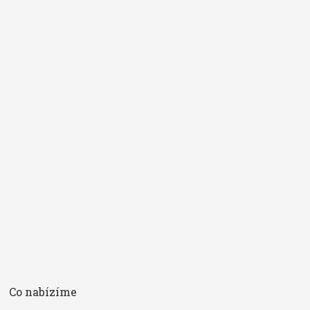
a definici vám pošleme e-mailem. Do políčka
vkládejte vždy
pouze jeden pojem
.
*
Pojem
E-mail
Souhlasím se
zpracováním osobních údajů
.
*
Co nabízíme