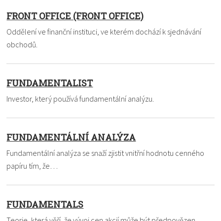
FRONT OFFICE (FRONT OFFICE)
Oddělení ve finanční instituci, ve kterém dochází k sjednávání
obchodů.
FUNDAMENTALIST
Investor, který používá fundamentální analýzu.
FUNDAMENTÁLNÍ ANALÝZA
Fundamentální analýza se snaží zjistit vnitřní hodnotu cenného
papíru tím, že…
FUNDAMENTALS
Teorie, která věří, že vývoj cen akcií může být předpovězen