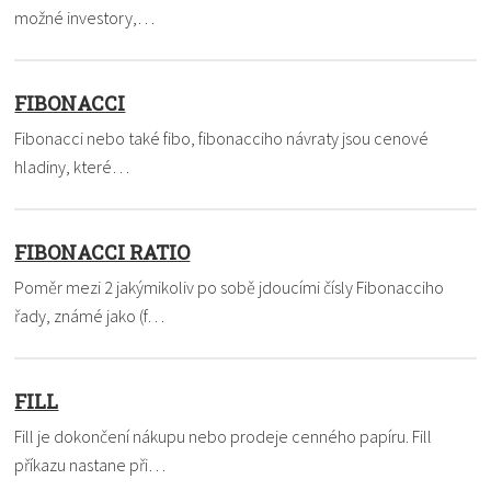
možné investory,…
FIBONACCI
Fibonacci nebo také fibo, fibonacciho návraty jsou cenové
hladiny, které…
FIBONACCI RATIO
Poměr mezi 2 jakýmikoliv po sobě jdoucími čísly Fibonacciho
řady, známé jako (f…
FILL
Fill je dokončení nákupu nebo prodeje cenného papíru. Fill
příkazu nastane při…