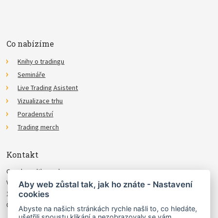
Co nabízíme
Knihy o tradingu
Semináře
Live Trading Asistent
Vizualizace trhu
Poradenství
Trading merch
Kontakt
Czechwealth, spol. s r.o.
Višňová 4
Aby web zůstal tak, jak ho znáte - Nastavení
cookies
140 00 Praha 4
Česká Republika
Abyste na našich stránkách rychle našli to, co hledáte,
ušetřili spoustu klikání a nezobrazovaly se vám