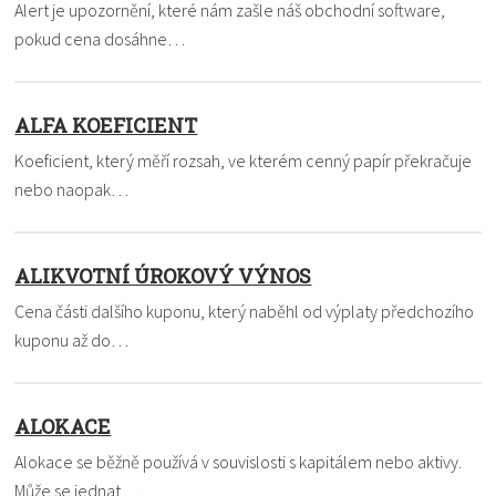
Alert je upozornění, které nám zašle náš obchodní software,
pokud cena dosáhne…
ALFA KOEFICIENT
Koeficient, který měří rozsah, ve kterém cenný papír překračuje
nebo naopak…
ALIKVOTNÍ ÚROKOVÝ VÝNOS
Cena části dalšího kuponu, který naběhl od výplaty předchozího
kuponu až do…
ALOKACE
Alokace se běžně používá v souvislosti s kapitálem nebo aktivy.
Může se jednat…