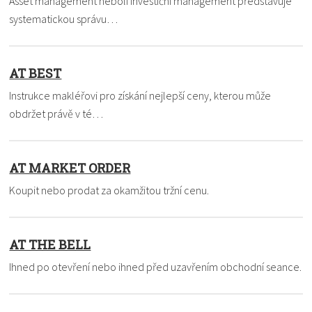
Asset management neboli investiční management představuje
systematickou správu…
AT BEST
Instrukce makléřovi pro získání nejlepší ceny, kterou může
obdržet právě v té…
AT MARKET ORDER
Koupit nebo prodat za okamžitou tržní cenu.
AT THE BELL
Ihned po otevření nebo ihned před uzavřením obchodní seance.