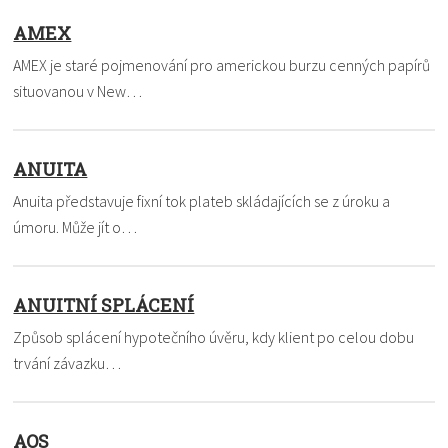
AMEX
AMEX je staré pojmenování pro americkou burzu cenných papírů
situovanou v New…
ANUITA
Anuita představuje fixní tok plateb skládajících se z úroku a
úmoru. Může jít o…
ANUITNÍ SPLÁCENÍ
Způsob splácení hypotečního úvěru, kdy klient po celou dobu
trvání závazku…
AOS