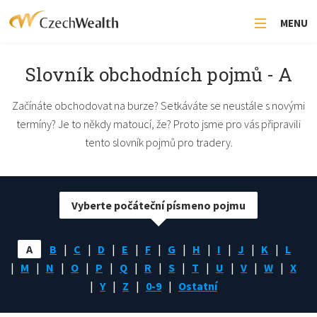
MENU
Slovník obchodních pojmů - A
Začínáte obchodovat na burze? Setkáváte se neustále s novými
termíny? Je to někdy matoucí, že? Proto jsme pro vás připravili
tento slovník pojmů pro tradery.
Vyberte počáteční písmeno pojmu
A
B
C
D
E
F
G
H
I
J
K
L
M
N
O
P
Q
R
S
T
U
V
W
X
Y
Z
0-9
Ostatní