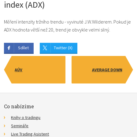
index (ADX)
Měření intenzity tržního trendu - vyvinuté J.W.Wilderem. Pokud je
ADX hodnota větší než 20, trend je obvykle velmi silný.
Sdílet
Twitter (X)
AÚV
AVERAGE DOWN
Co nabízíme
Knihy o tradingu
Semináře
Live Trading Asistent