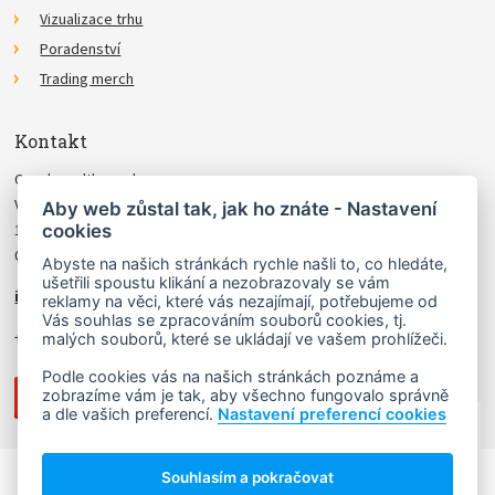
Vizualizace trhu
Poradenství
Trading merch
Kontakt
Czechwealth, spol. s r.o.
Višňová 4
Aby web zůstal tak, jak ho znáte - Nastavení
cookies
140 00 Praha 4
Česká Republika
Abyste na našich stránkách rychle našli to, co hledáte,
ušetřili spoustu klikání a nezobrazovaly se vám
info@czechwealth.cz
reklamy na věci, které vás nezajímají, potřebujeme od
Vás souhlas se zpracováním souborů cookies, tj.
+420 226 804 571 (9–12 hod.)
malých souborů, které se ukládají ve vašem prohlížeči.
Podle cookies vás na našich stránkách poznáme a
zobrazíme vám je tak, aby všechno fungovalo správně
a dle vašich preferencí.
Nastavení preferencí cookies
NAHORU ↑
Souhlasím a pokračovat
Copyright © 2006 - 2026 Ludvík Turek.