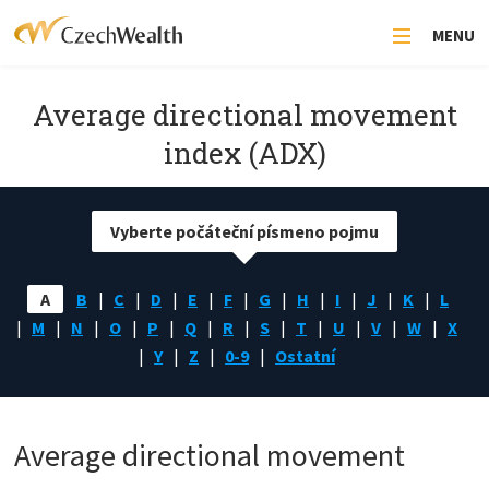
MENU
Average directional movement
index (ADX)
Vyberte počáteční písmeno pojmu
A
B
C
D
E
F
G
H
I
J
K
L
M
N
O
P
Q
R
S
T
U
V
W
X
Y
Z
0-9
Ostatní
Average directional movement