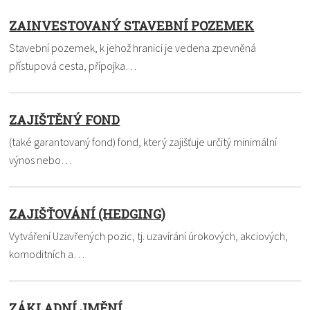
ZAINVESTOVANÝ STAVEBNÍ POZEMEK
Stavební pozemek, k jehož hranici je vedena zpevněná
přístupová cesta, přípojka…
ZAJIŠTĚNÝ FOND
(také garantovaný fond) fond, který zajišťuje určitý minimální
výnos nebo…
ZAJIŠŤOVÁNÍ (HEDGING)
Vytváření Uzavřených pozic, tj. uzavírání úrokových, akciových,
komoditních a…
ZÁKLADNÍ JMĚNÍ