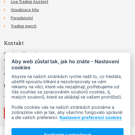
Live Trading Asistent
Vizualizace trhu
Poradenství
Trading merch
Kontakt
Czechwealth, spol. s r.o.
Višňová 4
Aby web zůstal tak, jak ho znáte - Nastavení
cookies
140 00 Praha 4
Česká Republika
Abyste na našich stránkách rychle našli to, co hledáte,
ušetřili spoustu klikání a nezobrazovaly se vám
info@czechwealth.cz
reklamy na věci, které vás nezajímají, potřebujeme od
Vás souhlas se zpracováním souborů cookies, tj.
+420 226 804 571 (9–12 hod.)
malých souborů, které se ukládají ve vašem prohlížeči.
Podle cookies vás na našich stránkách poznáme a
zobrazíme vám je tak, aby všechno fungovalo správně
a dle vašich preferencí.
Nastavení preferencí cookies
NAHORU ↑
Souhlasím a pokračovat