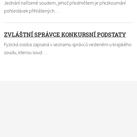
Jednání nařízené soudem, jehož předmětem je přezkoumání
pohledávek přihlášených…
ZVLÁŠTNÍ SPRÁVCE KONKURSNÍ PODSTATY
Fyzická osoba zapsaná v seznamu správců vedeném u krajského
soudu, kterou soud…
Nevíte si rady s termínem? Pomůžeme vám. Dejte nám vědět,
čemu nemůžete přijít na kloub a my to ve slovníku vysvětlíme
a definici vám pošleme e-mailem. Do políčka
vkládejte vždy
pouze jeden pojem
.