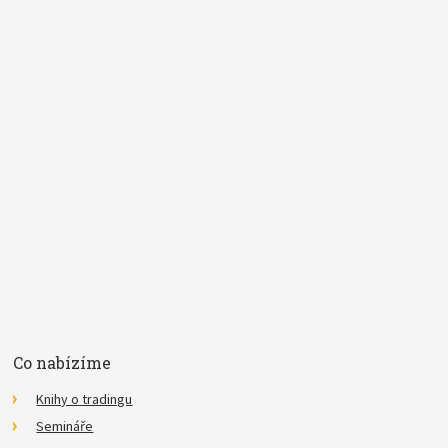
*
Pojem
E-mail
Souhlasím se
zpracováním osobních údajů
.
*
Co nabízíme
Knihy o tradingu
Semináře