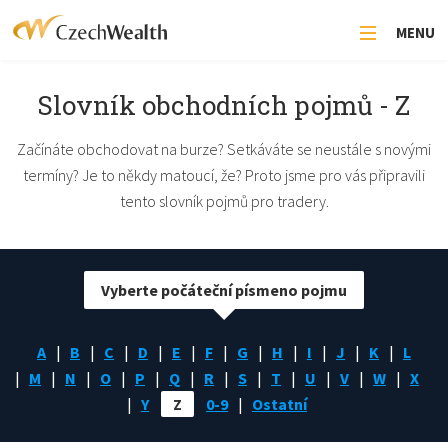
MENU
Slovník obchodních pojmů - Z
Začínáte obchodovat na burze? Setkáváte se neustále s novými
termíny? Je to někdy matoucí, že? Proto jsme pro vás připravili
tento slovník pojmů pro tradery.
Vyberte počáteční písmeno pojmu
A
B
C
D
E
F
G
H
I
J
K
L
M
N
O
P
Q
R
S
T
U
V
W
X
Y
Z
0-9
Ostatní