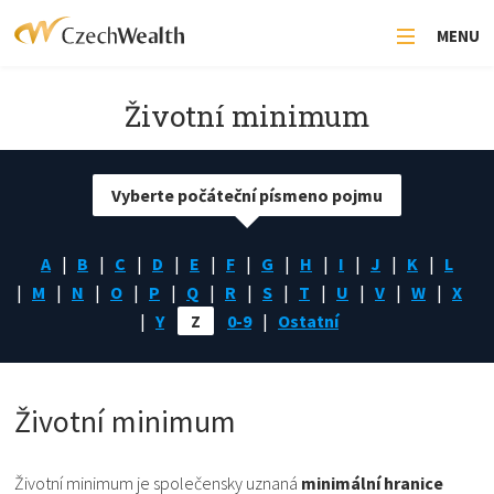
MENU
Životní minimum
Vyberte počáteční písmeno pojmu
A
B
C
D
E
F
G
H
I
J
K
L
M
N
O
P
Q
R
S
T
U
V
W
X
Y
Z
0-9
Ostatní
Životní minimum
Životní minimum je společensky uznaná
minimální hranice