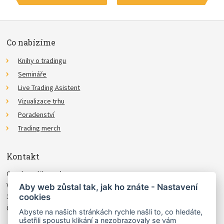
Co nabízíme
Knihy o tradingu
Semináře
Live Trading Asistent
Vizualizace trhu
Poradenství
Trading merch
Kontakt
Czechwealth, spol. s r.o.
Višňová 4
Aby web zůstal tak, jak ho znáte - Nastavení
cookies
140 00 Praha 4
Česká Republika
Abyste na našich stránkách rychle našli to, co hledáte,
ušetřili spoustu klikání a nezobrazovaly se vám