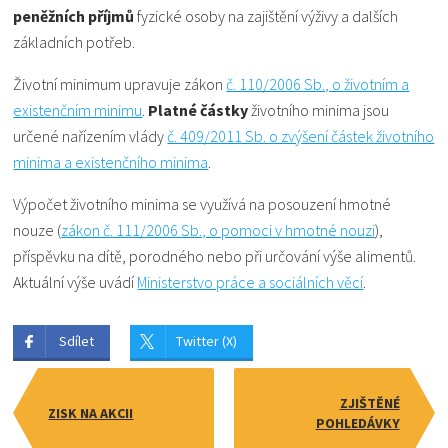
peněžních příjmů
fyzické osoby na zajištění výživy a dalších
základních potřeb.
Životní minimum upravuje zákon
č. 110/2006 Sb., o životním a
existenčním minimu
.
Platné částky
životního minima jsou
určené nařízením vlády
č. 409/2011 Sb. o zvýšení částek životního
minima a existenčního minima
.
Výpočet životního minima se využívá na posouzení hmotné
nouze (
zákon č. 111/2006 Sb., o pomoci v hmotné nouzi
),
příspěvku na dítě, porodného nebo při určování výše alimentů.
Aktuální výše uvádí
Ministerstvo práce a sociálních věcí
.
Sdílet
Twitter (X)
ZJIŠTĚNÉ
ZISK NA AKCII
POHLEDÁVKY