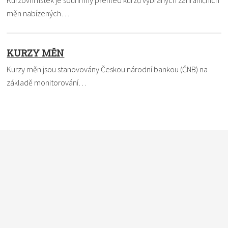
měn nabízených…
KURZY MĚN
Kurzy měn jsou stanovovány Českou národní bankou (ČNB) na
základě monitorování…
Nevíte si rady s termínem? Pomůžeme vám. Dejte nám vědět,
čemu nemůžete přijít na kloub a my to ve slovníku vysvětlíme
a definici vám pošleme e-mailem. Do políčka
vkládejte vždy
pouze jeden pojem
.