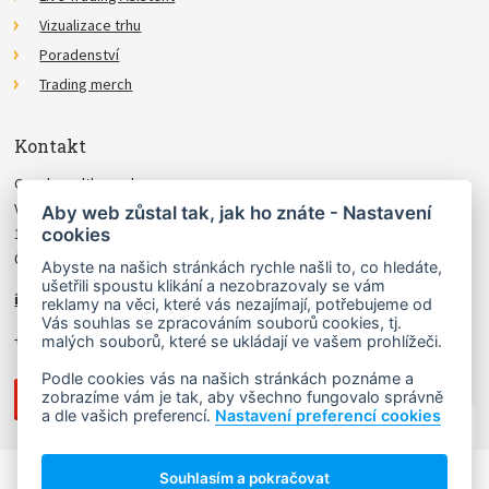
Vizualizace trhu
Poradenství
Trading merch
Kontakt
Czechwealth, spol. s r.o.
Višňová 4
Aby web zůstal tak, jak ho znáte - Nastavení
cookies
140 00 Praha 4
Česká Republika
Abyste na našich stránkách rychle našli to, co hledáte,
ušetřili spoustu klikání a nezobrazovaly se vám
info@czechwealth.cz
reklamy na věci, které vás nezajímají, potřebujeme od
Vás souhlas se zpracováním souborů cookies, tj.
+420 226 804 571 (9–12 hod.)
malých souborů, které se ukládají ve vašem prohlížeči.
Podle cookies vás na našich stránkách poznáme a
zobrazíme vám je tak, aby všechno fungovalo správně
a dle vašich preferencí.
Nastavení preferencí cookies
NAHORU ↑
Souhlasím a pokračovat
Copyright © 2006 - 2026 Ludvík Turek.