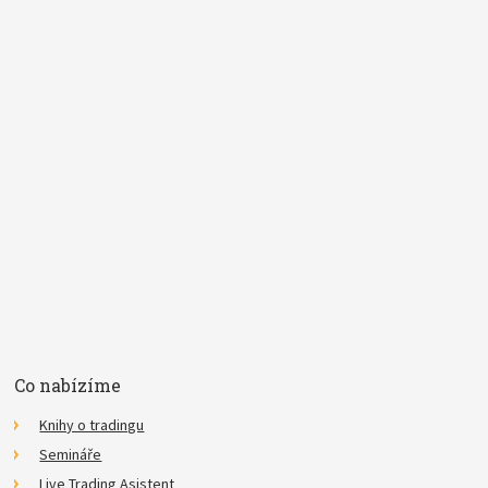
*
Pojem
E-mail
Souhlasím se
zpracováním osobních údajů
.
*
Co nabízíme
Knihy o tradingu
Semináře
Live Trading Asistent