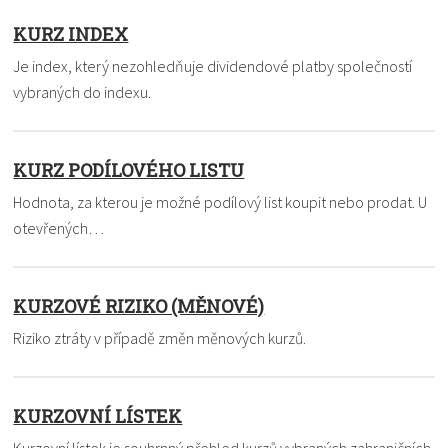
KURZ INDEX
Je index, který nezohledňuje dividendové platby společností
vybraných do indexu.
KURZ PODÍLOVÉHO LISTU
Hodnota, za kterou je možné podílový list koupit nebo prodat. U
otevřených…
KURZOVÉ RIZIKO (MĚNOVÉ)
Riziko ztráty v případě změn měnových kurzů.
KURZOVNÍ LÍSTEK
Kurzovní lístek je souhrnný přehled kurzů vybraných zahraničních