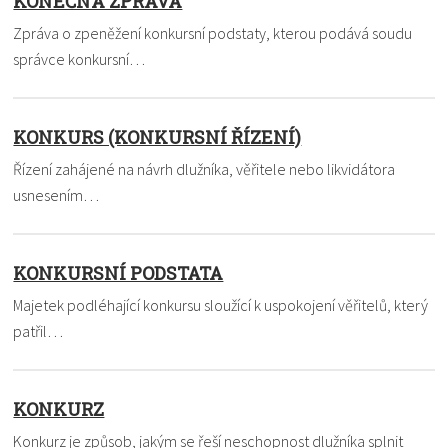
KONEČNÁ ZPRÁVA
Zpráva o zpeněžení konkursní podstaty, kterou podává soudu
správce konkursní…
KONKURS (KONKURSNÍ ŘÍZENÍ)
Řízení zahájené na návrh dlužníka, věřitele nebo likvidátora
usnesením…
KONKURSNÍ PODSTATA
Majetek podléhající konkursu sloužící k uspokojení věřitelů, který
patřil…
KONKURZ
Konkurz je způsob, jakým se řeší neschopnost dlužníka splnit