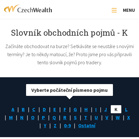
MENU
Slovník obchodních pojmů - K
Začínáte obchodovat na burze? Setkáváte se neustále s novými
termíny? Je to někdy matoucí, že? Proto jsme pro vás připravili
tento slovník pojmů pro tradery.
Vyberte počáteční písmeno pojmu
A
B
C
D
E
F
G
H
I
J
K
L
M
N
O
P
Q
R
S
T
U
V
W
X
Y
Z
0-9
Ostatní