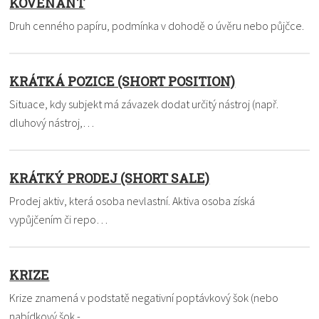
KOVENANT
Druh cenného papíru, podmínka v dohodě o úvěru nebo půjčce.
KRÁTKÁ POZICE (SHORT POSITION)
Situace, kdy subjekt má závazek dodat určitý nástroj (např.
dluhový nástroj,…
KRÁTKÝ PRODEJ (SHORT SALE)
Prodej aktiv, která osoba nevlastní. Aktiva osoba získá
vypůjčením či repo…
KRIZE
Krize znamená v podstatě negativní poptávkový šok (nebo
nabídkový šok -…