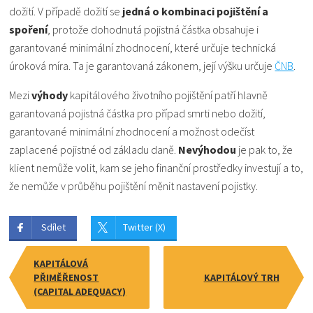
dožití. V případě dožití se
jedná o kombinaci pojištění a
spoření
, protože dohodnutá pojistná částka obsahuje i
garantované minimální zhodnocení, které určuje technická
úroková míra. Ta je garantovaná zákonem, její výšku určuje
ČNB
.
Mezi
výhody
kapitálového životního pojištění patří hlavně
garantovaná pojistná částka pro případ smrti nebo dožití,
garantované minimální zhodnocení a možnost odečíst
zaplacené pojistné od základu daně.
Nevýhodou
je pak to, že
klient nemůže volit, kam se jeho finanční prostředky investují a to,
že nemůže v průběhu pojištění měnit nastavení pojistky.
Sdílet
Twitter (X)
KAPITÁLOVÁ
PŘIMĚŘENOST
KAPITÁLOVÝ TRH
(CAPITAL ADEQUACY)