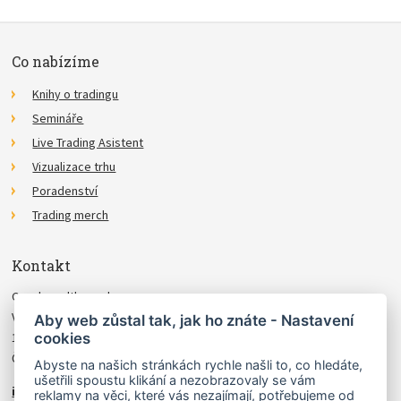
Co nabízíme
Knihy o tradingu
Semináře
Live Trading Asistent
Vizualizace trhu
Poradenství
Trading merch
Kontakt
Czechwealth, spol. s r.o.
Višňová 4
Aby web zůstal tak, jak ho znáte - Nastavení
cookies
140 00 Praha 4
Česká Republika
Abyste na našich stránkách rychle našli to, co hledáte,
ušetřili spoustu klikání a nezobrazovaly se vám
info@czechwealth.cz
reklamy na věci, které vás nezajímají, potřebujeme od