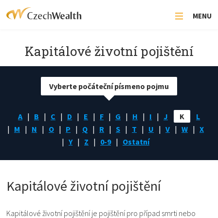
MENU
Kapitálové životní pojištění
Vyberte počáteční písmeno pojmu
A
B
C
D
E
F
G
H
I
J
K
L
M
N
O
P
Q
R
S
T
U
V
W
X
Y
Z
0-9
Ostatní
Kapitálové životní pojištění
Kapitálové životní pojištění je pojištění pro případ smrti nebo