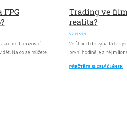
a FPG
Trading ve film
6?
realita?
Co se děje
í akci pro burozovní
Ve filmech to vypadá tak j
idět. Na co se můžete
první hodině je z něj milioná
PŘEČTĚTE SI CELÝ ČLÁNEK