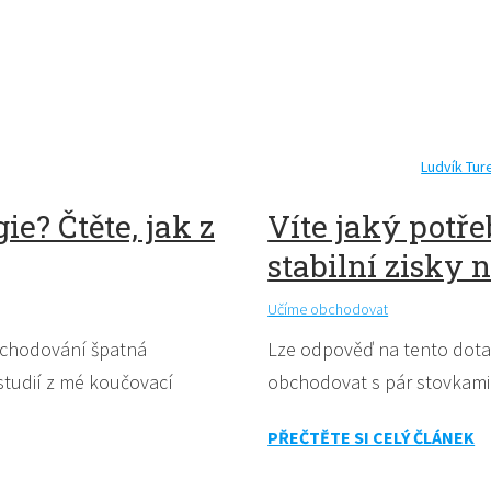
Ludvík Tur
ie? Čtěte, jak z
Víte jaký potře
stabilní zisky 
Učíme obchodovat
obchodování špatná
Lze odpověď na tento dotaz
studií z mé koučovací
obchodovat s pár stovkami 
PŘEČTĚTE SI CELÝ ČLÁNEK