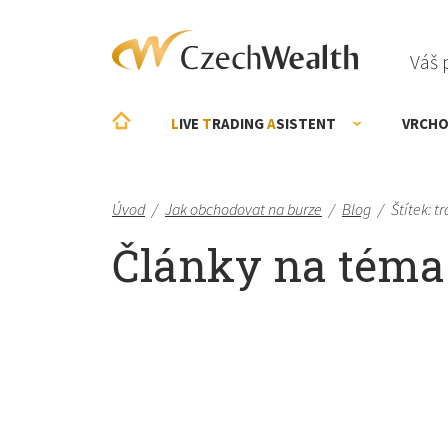
Váš 
L
IVE
T
RADING
A
SISTENT
VRCHO
Úvod
/
Jak obchodovat na burze
/
Blog
/
Štítek: t
Články na téma: