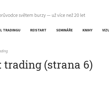
průvodce světem burzy — už více než 20 let
L TRADINGU
RE!START
SEMINÁŘE
KNIHY
VIZ
rading
 trading (strana 6)