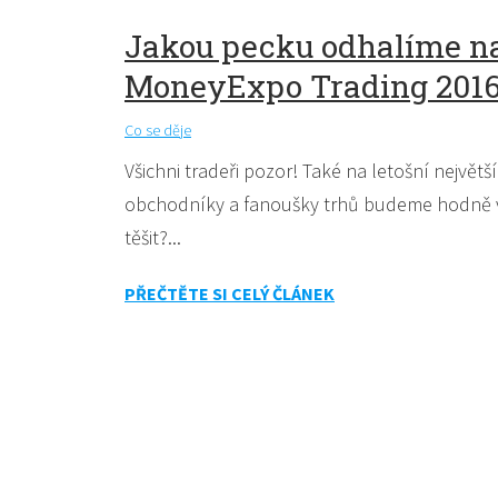
Jakou pecku odhalíme n
MoneyExpo Trading 201
Co se děje
Všichni tradeři pozor! Také na letošní největš
obchodníky a fanoušky trhů budeme hodně v
těšit?...
PŘEČTĚTE SI CELÝ ČLÁNEK