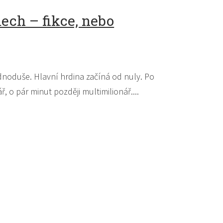
ech – fikce, nebo
ednoduše. Hlavní hrdina začíná od nuly. Po
ř, o pár minut později multimilionář....