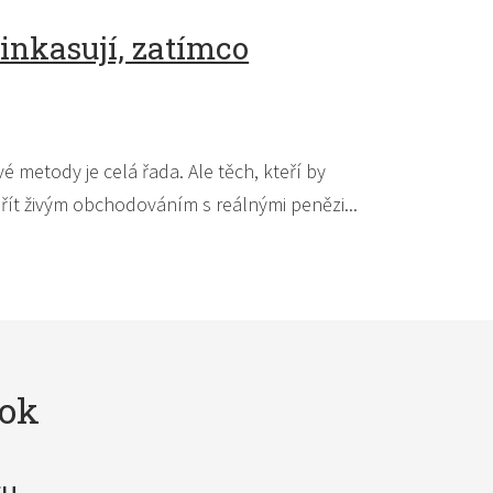
inkasují, zatímco
vé metody je celá řada. Ale těch, kteří by
ít živým obchodováním s reálnými penězi...
ok
gu