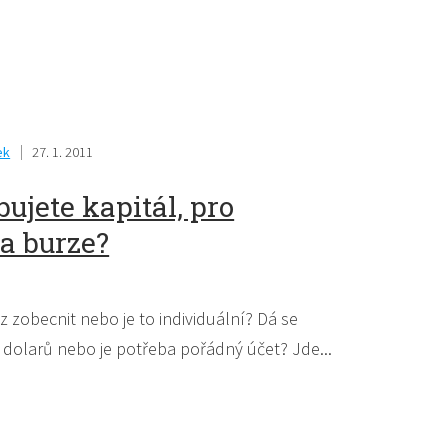
ek
27. 1. 2011
bujete kapitál, pro
na burze?
 zobecnit nebo je to individuální? Dá se
dolarů nebo je potřeba pořádný účet? Jde...