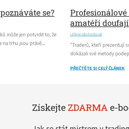
 poznáváte se?
Profesionálové 
amatéři doufají
ů může jen potvrdit to, že
Učíme obchodovat
na trhu jsou právě...
"Traderů, kteří prezentují s
dokázali své metody podepř
PŘEČTĚTE SI CELÝ ČLÁNEK
Získejte
ZDARMA
e-bo
Jak se stát mistrem v tradin