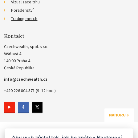
Vizualizace trhu
Poradenství
Trading merch
Kontakt
Czechwealth, spol. s r.o.
Višňová 4
140 00 Praha 4
Česká Republika
info@czechwealth.cz
+420 226 804 571 (9–12 hod.)
NAHORU ↑
Copyright © 2006 - 2026 Ludvík Turek.
Aby web zůstal tak, jak ho znáte - Nastavení