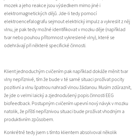
mozek a jeho reakce jsou výsledkem mimo jiné i
elektromagnetických dějů. Jde-li tedy pomocí
elektroencefalografu sejmout elektrický impulz a vykreslit z něj
vlnu, je pak tedy možné identifikovat v mozku děje (například
tvar nebo pouhou přítomnost vykreslené vlny), které se
odehrávají při některé specifické činnosti.
Klient jednoduchým cvičením pak například dokáže měnit tvar
vlny nepříznivé, tím že bude v té samé situaci prožívat pocity
pozitivní a vlnu špatnou nahradí vlnou žádanou. Musím zdůraznit,
že jde o velmi laický a zjednodušený popis činnosti EEG
biofeedback. Postupným cvičením upevní nový návyk v mozku
natolik, že příští nepříznivou situaci bude prožívat vhodným a
produktivním způsobem.
Konkrétně tedy jsem s tímto klientem absolvoval několik