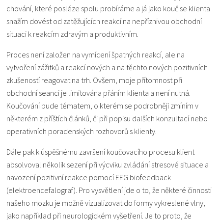
chování, které posléze spolu probíráme a já jako kouč se klienta
snažím dovést od zatěžujících reakcí na nepříznivou obchodní
situaci k reakcím zdravým a produktivním.
Proces není založen na vymícení špatných reakcí, ale na
vytvoření zážitků a reakcí nových a na těchto nových pozitivních
zkušeností reagovat na trh. Ovšem, moje přítomnost při
obchodní seanci je limitována přáním klienta a není nutná.
Koučování bude tématem, o kterém se podrobněji zmíním v
některém z příštích článků, či při popisu dalších konzultací nebo
operativních poradenských rozhovorů s klienty.
Dále pak k úspěšnému završení koučovacího procesu klient
absolvoval několik sezení při výcviku zvládání stresové situace a
navození pozitivní reakce pomocí EEG biofeedback
(elektroencefalograf). Pro vysvětlení jde o to, že některé činnosti
našeho mozku je možně vizualizovat do formy vykreslené vlny,
jako například při neurologickém vyšetření. Je to proto, že