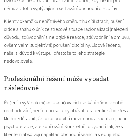
bylo úzkostné prožívání účasti v trhu v době, kdy jde trh proti
němu a z toho vyplývajících selhávání obchodní disciplíny.
Klient v okamžiku nepříznivého směru trhu cítil strach, bušení
srdce a snahu o únik ze stresové situace racionalizací (nalezení
důvodu, zdůvodnění si nelogické reakce, zdůvodnění a omluvu,
ovšem velmi subjektivní) porušení disciplíny. Lidově řečeno,
našel si důvod k výstupu, přestože to jeho strategie
nedovolovala.
Profesionální řešení může vypadat
následovně
Řešení si vyžádalo několik koučovacích setkání přímo v době
obchodování, není nutno se tedy obávat terapeutického křesla.
Musím zdůraznit, že to co probíhá mezi mnou a klientem, není
psychoterapie, ale koučování. Konkrétně to vypadá tak, že s
klientem absolvuji například obchodní seanci a sleduji jeho