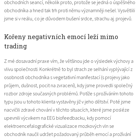
obchodních seancí, několik proto, protože se jedná o úspěšného
obchodníka a hned tak trh proti němu významněji nešel. Vysvětlili
jsme si v reálu, co je důvodem bušení srdce, strachu aj. projevů.
Kořeny negativních emocí leží mimo
trading
Z mé dosavadní praxe vím, že většinou jde o výsledek výchovy a
vlivu společnosti. Konkrétně to byl strach ze selhání vyplývající z
osobnosti obchodníka s vegetativní manifestací (s projevy jako
průjem, dušnost, pocit na zvracení), kdy jsme provedli společný
rozbor zdroje současných problémů. Potíže s prožíváním tohoto
typu jsou u tohoto klienta vystavěny již v jeho dětství. Poté jsme
nacvičili zdravé chování v těchto situacích, které jsme posléze
upevnili výcvikem na EEG biofeedbacku, kdy pomocí
elektroencefalografické vizualizace mozkových vln se
obchodník naučil udržet požadovaný průběh emocí a prožívání