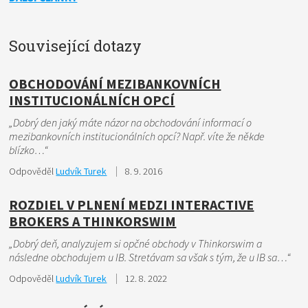
Související dotazy
OBCHODOVÁNÍ MEZIBANKOVNÍCH
INSTITUCIONÁLNÍCH OPCÍ
„Dobrý den jaký máte názor na obchodování informací o
mezibankovních institucionálních opcí? Např. víte že někde
blízko…“
Odpověděl
Ludvík Turek
8. 9. 2016
ROZDIEL V PLNENÍ MEDZI INTERACTIVE
BROKERS A THINKORSWIM
„Dobrý deň, analyzujem si opčné obchody v Thinkorswim a
následne obchodujem u IB. Stretávam sa však s tým, že u IB sa…“
Odpověděl
Ludvík Turek
12. 8. 2022