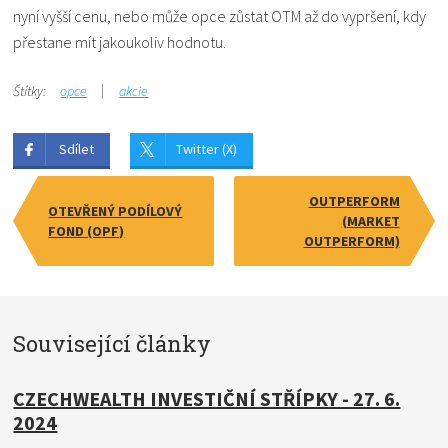
nyní vyšší cenu, nebo může opce zůstat OTM až do vypršení, kdy
přestane mít jakoukoliv hodnotu.
Štítky:
opce
akcie
Sdílet
Twitter (X)
OUTPERFORM
OTEVŘENÝ PODÍLOVÝ
(MARKET
FOND (OPF)
OUTPERFORM)
Související články
CZECHWEALTH INVESTIČNÍ STŘÍPKY - 27. 6.
2024