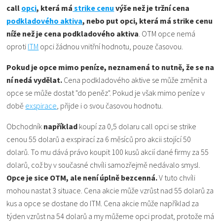
call
opci
, která má
strike cenu
výše než je tržní cena
podkladového aktiva
, nebo put opci, která má strike cenu
níže než je cena podkladového aktiva
. OTM opce nemá
oproti
ITM
opci žádnou vnitřní hodnotu, pouze časovou.
Pokud je opce mimo peníze, neznamená to nutně, že se na
ní nedá vydělat.
Cena podkladového aktive se může změnit a
opce se může dostat "do peněz". Pokud je však mimo peníze v
době
exspirace
, přijde i o svou časovou hodnotu.
Obchodník
například
koupí za 0,5 dolaru call opci se strike
cenou 55 dolarů a exspirací za 6 měsíců pro akcii stojící 50
dolarů. To mu dává právo koupit 100 kusů akcií dané firmy za 55
dolarů, což by v současné chvíli samozřejmě nedávalo smysl.
Opce je sice OTM, ale není úplně bezcenná.
V tuto chvíli
mohou nastat 3 situace. Cena akcie může vzrůst nad 55 dolarů za
kus a opce se dostane do ITM. Cena akcie může například za
týden vzrůst na 54 dolarů a my můžeme opci prodat, protože má