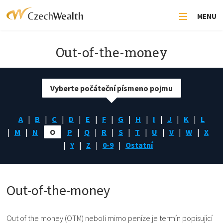
MENU
Out-of-the-money
Vyberte počáteční písmeno pojmu
A
B
C
D
E
F
G
H
I
J
K
L
M
N
O
P
Q
R
S
T
U
V
W
X
Y
Z
0-9
Ostatní
Out-of-the-money
Out of the money (OTM) neboli mimo peníze je termín popisující