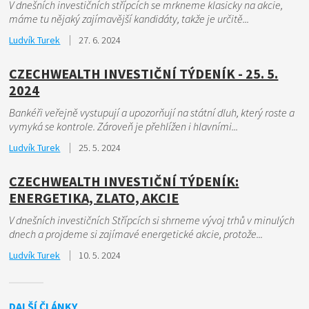
V dnešních investičních střípcích se mrkneme klasicky na akcie,
máme tu nějaký zajímavější kandidáty, takže je určitě...
Ludvík Turek
27. 6. 2024
CZECHWEALTH INVESTIČNÍ TÝDENÍK - 25. 5.
2024
Bankéři veřejně vystupují a upozorňují na státní dluh, který roste a
vymyká se kontrole. Zároveň je přehlížen i hlavními...
Ludvík Turek
25. 5. 2024
CZECHWEALTH INVESTIČNÍ TÝDENÍK:
ENERGETIKA, ZLATO, AKCIE
V dnešních investičních Střípcích si shrneme vývoj trhů v minulých
dnech a projdeme si zajímavé energetické akcie, protože...
Ludvík Turek
10. 5. 2024
DALŠÍ ČLÁNKY