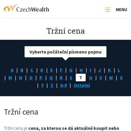
MENU
Tržní cena
Vyberte počáteční písmeno pojmu
A
B
C
D
E
F
G
H
I
J
K
L
M
N
O
P
Q
R
S
T
U
V
W
X
Y
Z
0-9
Ostatní
Tržní cena
Tržní cena je
cena, za kterou se dá aktuálně koupit nebo