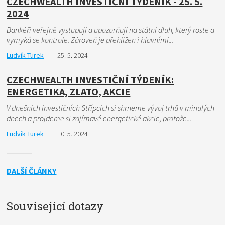
CZECHWEALTH INVESTIČNÍ TÝDENÍK - 25. 5.
2024
Bankéři veřejně vystupují a upozorňují na státní dluh, který roste a
vymyká se kontrole. Zároveň je přehlížen i hlavními...
Ludvík Turek
25. 5. 2024
CZECHWEALTH INVESTIČNÍ TÝDENÍK:
ENERGETIKA, ZLATO, AKCIE
V dnešních investičních Střípcích si shrneme vývoj trhů v minulých
dnech a projdeme si zajímavé energetické akcie, protože...
Ludvík Turek
10. 5. 2024
DALŠÍ ČLÁNKY
Související dotazy