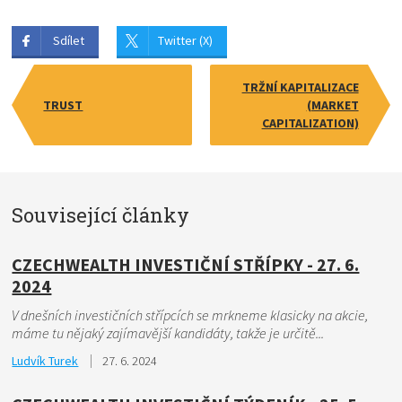
Sdílet
Twitter (X)
TRŽNÍ KAPITALIZACE
TRUST
(MARKET
CAPITALIZATION)
Související články
CZECHWEALTH INVESTIČNÍ STŘÍPKY - 27. 6.
2024
V dnešních investičních střípcích se mrkneme klasicky na akcie,
máme tu nějaký zajímavější kandidáty, takže je určitě...
Ludvík Turek
27. 6. 2024