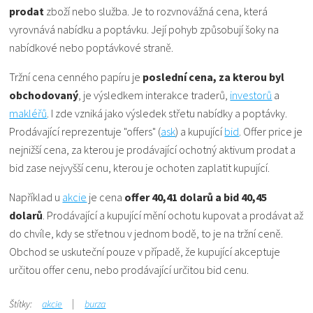
prodat
zboží nebo služba. Je to rozvnovážná cena, která
vyrovnává nabídku a poptávku. Její pohyb způsobují šoky na
nabídkové nebo poptávkové straně.
Tržní cena cenného papíru je
poslední cena, za kterou byl
obchodovaný
, je výsledkem interakce traderů,
investorů
a
makléřů
. I zde vzniká jako výsledek střetu nabídky a poptávky.
Prodávající reprezentuje "offers" (
ask
) a kupující
bid
. Offer price je
nejnižší cena, za kterou je prodávající ochotný aktivum prodat a
bid zase nejvyšší cenu, kterou je ochoten zaplatit kupující.
Například u
akcie
je cena
offer 40,41 dolarů a bid 40,45
dolarů
. Prodávající a kupující mění ochotu kupovat a prodávat až
do chvíle, kdy se střetnou v jednom bodě, to je na tržní ceně.
Obchod se uskuteční pouze v případě, že kupující akceptuje
určitou offer cenu, nebo prodávající určitou bid cenu.
Štítky:
akcie
burza