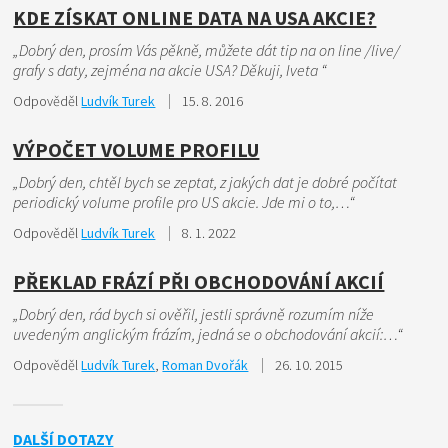
KDE ZÍSKAT ONLINE DATA NA USA AKCIE?
„Dobrý den, prosím Vás pěkně, můžete dát tip na on line /live/
grafy s daty, zejména na akcie USA? Děkuji, Iveta “
Odpověděl
Ludvík Turek
15. 8. 2016
VÝPOČET VOLUME PROFILU
„Dobrý den, chtěl bych se zeptat, z jakých dat je dobré počítat
periodický volume profile pro US akcie. Jde mi o to,…“
Odpověděl
Ludvík Turek
8. 1. 2022
PŘEKLAD FRÁZÍ PŘI OBCHODOVÁNÍ AKCIÍ
„Dobrý den, rád bych si ověřil, jestli správně rozumím níže
uvedeným anglickým frázím, jedná se o obchodování akcií:…“
Odpověděl
Ludvík Turek
,
Roman Dvořák
26. 10. 2015
DALŠÍ DOTAZY