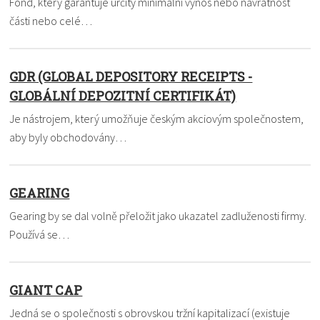
Fond, který garantuje určitý minimální výnos nebo návratnost
části nebo celé…
GDR (GLOBAL DEPOSITORY RECEIPTS -
GLOBÁLNÍ DEPOZITNÍ CERTIFIKÁT)
Je nástrojem, který umožňuje českým akciovým společnostem,
aby byly obchodovány…
GEARING
Gearing by se dal volně přeložit jako ukazatel zadluženosti firmy.
Používá se…
GIANT CAP
Jedná se o společnosti s obrovskou tržní kapitalizací (existuje