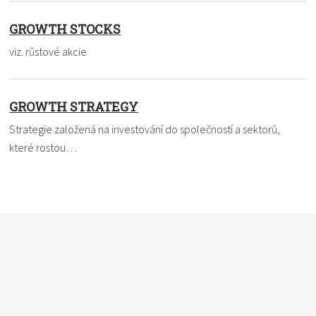
GROWTH STOCKS
viz. růstové akcie
GROWTH STRATEGY
Strategie založená na investování do společností a sektorů,
které rostou…
Nevíte si rady s termínem? Pomůžeme vám. Dejte nám vědět,
čemu nemůžete přijít na kloub a my to ve slovníku vysvětlíme