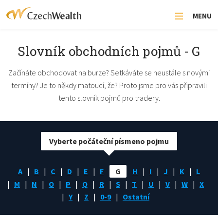
MENU
Slovník obchodních pojmů - G
Začínáte obchodovat na burze? Setkáváte se neustále s novými
termíny? Je to někdy matoucí, že? Proto jsme pro vás připravili
tento slovník pojmů pro tradery.
Vyberte počáteční písmeno pojmu
A
B
C
D
E
F
G
H
I
J
K
L
M
N
O
P
Q
R
S
T
U
V
W
X
Y
Z
0-9
Ostatní