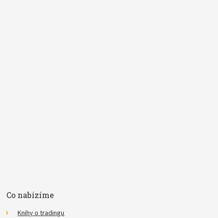
a definici vám pošleme e-mailem. Do políčka
vkládejte vždy
pouze jeden pojem
.
*
Pojem
E-mail
Souhlasím se
zpracováním osobních údajů
.
*
Co nabízíme
Knihy o tradingu