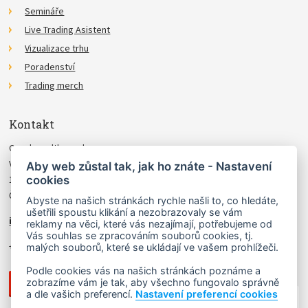
Semináře
Live Trading Asistent
Vizualizace trhu
Poradenství
Trading merch
Kontakt
Czechwealth, spol. s r.o.
Višňová 4
Aby web zůstal tak, jak ho znáte - Nastavení
cookies
140 00 Praha 4
Česká Republika
Abyste na našich stránkách rychle našli to, co hledáte,
ušetřili spoustu klikání a nezobrazovaly se vám
info@czechwealth.cz
reklamy na věci, které vás nezajímají, potřebujeme od
Vás souhlas se zpracováním souborů cookies, tj.
+420 226 804 571 (9–12 hod.)
malých souborů, které se ukládají ve vašem prohlížeči.
Podle cookies vás na našich stránkách poznáme a
zobrazíme vám je tak, aby všechno fungovalo správně
a dle vašich preferencí.
Nastavení preferencí cookies
NAHORU ↑