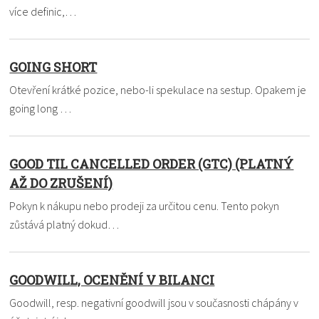
více definic,…
GOING SHORT
Otevření krátké pozice, nebo-li spekulace na sestup. Opakem je
going long …
GOOD TIL CANCELLED ORDER (GTC) (PLATNÝ
AŽ DO ZRUŠENÍ)
Pokyn k nákupu nebo prodeji za určitou cenu. Tento pokyn
zůstává platný dokud…
GOODWILL, OCENĚNÍ V BILANCI
Goodwill, resp. negativní goodwill jsou v současnosti chápány v