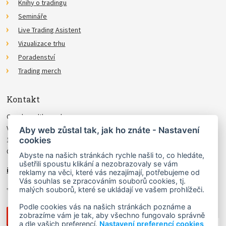
Knihy o tradingu
Semináře
Live Trading Asistent
Vizualizace trhu
Poradenství
Trading merch
Kontakt
Czechwealth, spol. s r.o.
Višňová 4
Aby web zůstal tak, jak ho znáte - Nastavení
cookies
140 00 Praha 4
Česká Republika
Abyste na našich stránkách rychle našli to, co hledáte,
ušetřili spoustu klikání a nezobrazovaly se vám
info@czechwealth.cz
reklamy na věci, které vás nezajímají, potřebujeme od
Vás souhlas se zpracováním souborů cookies, tj.
+420 226 804 571 (9–12 hod.)
malých souborů, které se ukládají ve vašem prohlížeči.
Podle cookies vás na našich stránkách poznáme a
zobrazíme vám je tak, aby všechno fungovalo správně
a dle vašich preferencí.
Nastavení preferencí cookies