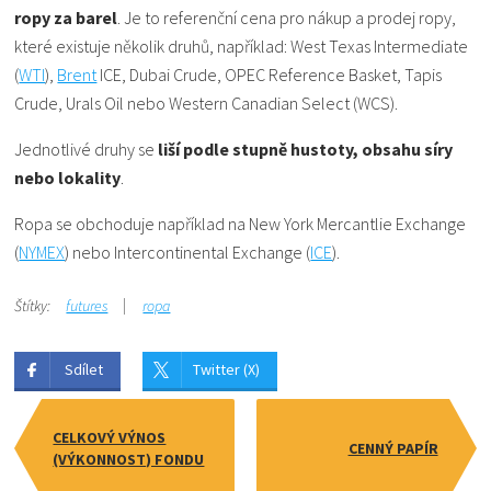
ropy za barel
. Je to referenční cena pro nákup a prodej ropy,
které existuje několik druhů, například: West Texas Intermediate
(
WTI
),
Brent
ICE, Dubai Crude, OPEC Reference Basket, Tapis
Crude, Urals Oil nebo Western Canadian Select (WCS).
Jednotlivé druhy se
liší podle stupně hustoty, obsahu síry
nebo lokality
.
Ropa se obchoduje například na New York Mercantlie Exchange
(
NYMEX
) nebo Intercontinental Exchange (
ICE
).
Štítky:
futures
ropa
Sdílet
Twitter (X)
CELKOVÝ VÝNOS
CENNÝ PAPÍR
(VÝKONNOST) FONDU