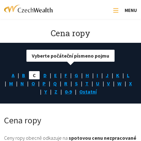
MENU
Cena ropy
Vyberte počáteční písmeno pojmu
A
B
C
D
E
F
G
H
I
J
K
L
M
N
O
P
Q
R
S
T
U
V
W
X
Y
Z
0-9
Ostatní
Cena ropy
Ceny ropy obecně odkazuje na
spotovou cenu nezpracované