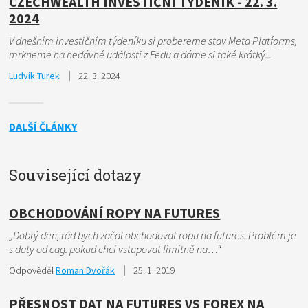
CZECHWEALTH INVESTIČNÍ TÝDENÍK - 22. 3.
2024
V dnešním investičním týdeníku si probereme stav Meta Platforms,
mrkneme na nedávné události z Fedu a dáme si také krátký...
Ludvík Turek
22. 3. 2024
DALŠÍ ČLÁNKY
Související dotazy
OBCHODOVÁNÍ ROPY NA FUTURES
„Dobrý den, rád bych začal obchodovat ropu na futures. Problém je
s daty od cqg. pokud chci vstupovat limitně na…“
Odpověděl
Roman Dvořák
25. 1. 2019
PŘESNOST DAT NA FUTURES VS FOREX NA