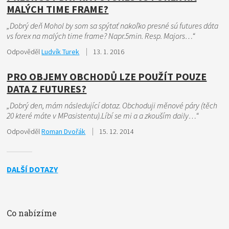
MALÝCH TIME FRAME?
„Dobrý deň Mohol by som sa spýtať nakoľko presné sú futures dáta
vs forex na malých time frame? Napr.5min. Resp. Majors…“
Odpověděl
Ludvík Turek
13. 1. 2016
PRO OBJEMY OBCHODŮ LZE POUŽÍT POUZE
DATA Z FUTURES?
„Dobrý den, mám následující dotaz. Obchoduji měnové páry (těch
20 které máte v MPasistentu).Líbí se mi a a zkouším daily…“
Odpověděl
Roman Dvořák
15. 12. 2014
DALŠÍ DOTAZY
Co nabízíme