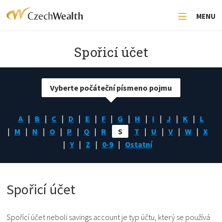
MENU
Spořicí účet
Vyberte počáteční písmeno pojmu
A
B
C
D
E
F
G
H
I
J
K
L
M
N
O
P
Q
R
S
T
U
V
W
X
Y
Z
0-9
Ostatní
Spořicí účet
Spořící účet neboli savings account je typ účtu, který se používá