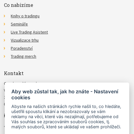
Co nabízíme
Knihy o tradingu
Semináře
Live Trading Asistent
Vizualizace trhu
Poradenství
Trading merch
Kontakt
Czechwealth, spol. s r.o.
Višňová 4
Aby web zůstal tak, jak ho znáte - Nastavení
cookies
140 00 Praha 4
Česká Republika
Abyste na našich stránkách rychle našli to, co hledáte,
ušetřili spoustu klikání a nezobrazovaly se vám
info@czechwealth.cz
reklamy na věci, které vás nezajímají, potřebujeme od
Vás souhlas se zpracováním souborů cookies, tj.
+420 226 804 571 (9–12 hod.)
malých souborů, které se ukládají ve vašem prohlížeči.