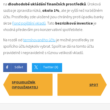
na
dlouhodobé ukládání finančních prostředků
. Úroková
sazba je zpravidla nízká,
okolo 1%
, ale je vyšší než na běžném
účtu. Prostředky zde uložené jsou chráněny proti úpadku banky
skrze
Fond pojištění vkladů
. Tato
bezriziková investice
je
vhodná především pro konzervativní spotřebitele.
Na rozdíl od
termínovaného účtu
je možné prostředky ze
spořícího účtu kdykoliv vybrat. Spořit se dá na tomto účtu
pravidelně i nepravidelně s různou velikostí vkladů.
Sdílet
Twitter (X)
SPOLUDLUŽNÍK
SPOT
(SPOLUŽADATEL)