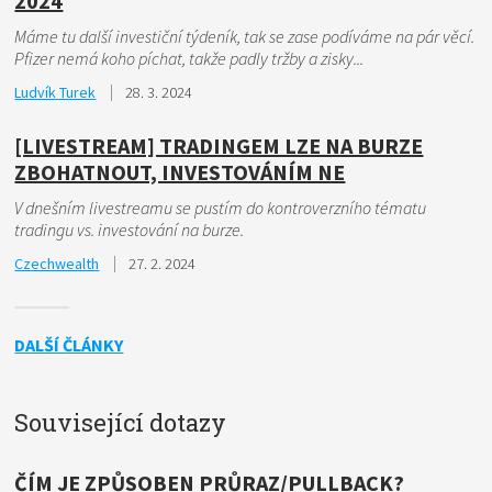
2024
Máme tu další investiční týdeník, tak se zase podíváme na pár věcí.
Pfizer nemá koho píchat, takže padly tržby a zisky...
Ludvík Turek
28. 3. 2024
[LIVESTREAM] TRADINGEM LZE NA BURZE
ZBOHATNOUT, INVESTOVÁNÍM NE
V dnešním livestreamu se pustím do kontroverzního tématu
tradingu vs. investování na burze.
Czechwealth
27. 2. 2024
DALŠÍ ČLÁNKY
Související dotazy
ČÍM JE ZPŮSOBEN PRŮRAZ/PULLBACK?