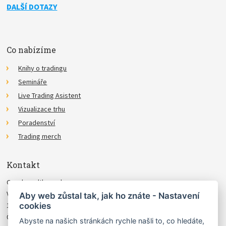
DALŠÍ DOTAZY
Co nabízíme
Knihy o tradingu
Semináře
Live Trading Asistent
Vizualizace trhu
Poradenství
Trading merch
Kontakt
Czechwealth, spol. s r.o.
Višňová 4
Aby web zůstal tak, jak ho znáte - Nastavení
cookies
140 00 Praha 4
Česká Republika
Abyste na našich stránkách rychle našli to, co hledáte,