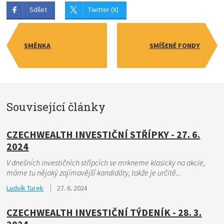
Sdílet
Twitter (X)
SMĚNKA
SMÍŠENÉ FONDY
Související články
CZECHWEALTH INVESTIČNÍ STŘÍPKY - 27. 6.
2024
V dnešních investičních střípcích se mrkneme klasicky na akcie,
máme tu nějaký zajímavější kandidáty, takže je určitě...
Ludvík Turek
27. 6. 2024
CZECHWEALTH INVESTIČNÍ TÝDENÍK - 28. 3.