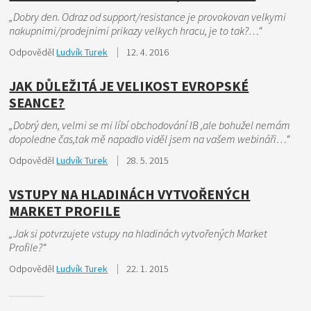
„Dobry den. Odraz od support/resistance je provokovan velkymi
nakupnimi/prodejnimi prikazy velkych hracu, je to tak?…“
Odpověděl
Ludvík Turek
12. 4. 2016
JAK DŮLEŽITÁ JE VELIKOST EVROPSKÉ
SEANCE?
„Dobrý den, velmi se mi líbí obchodování IB ,ale bohužel nemám
dopoledne čas,tak mě napadlo viděl jsem na vašem webináři…“
Odpověděl
Ludvík Turek
28. 5. 2015
VSTUPY NA HLADINÁCH VYTVOŘENÝCH
MARKET PROFILE
„Jak si potvrzujete vstupy na hladinách vytvořených Market
Profile?“
Odpověděl
Ludvík Turek
22. 1. 2015