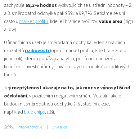
zachycuje
68,2% hodnot
vyskytujících se u střední hodnoty – 2.
a 3. směrodatná odchylka pak 95% a 99,7%. Setkáme se s ní
často u
market profilu
, kde její hranice tvoří tzv.
value area
(high
a low).
U finančních služeb je směrodatná odchylka jeden z hlavních
ukazatelů
rizikovosti
(oproti market profilu, kde hraje zcela
jinou roli), kterou používají analytici, portfolio manažeři a
finančníci. Investiční firmy ji uvádí u svých produktů a podílových
fondů.
Její
rozptýlenost ukazuje na to, jak moc se výnosy liší od
očekávání
, v pozitivním i negativním směru. Volatilní akcie
budou mít směrodatnou odchylku širší, stabilní akcie,
například
blue chips
, užší.
Štítky:
market profile
investice