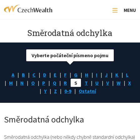
MENU
Směrodatná odchylka
Vyberte počáteční písmeno pojmu
A
B
C
D
E
F
G
H
I
J
K
L
M
N
O
P
Q
R
S
T
U
V
W
X
Y
Z
0-9
Ostatní
Směrodatná odchylka
Směrodatná odchylka (nebo někdy chybně standardní odchylka)