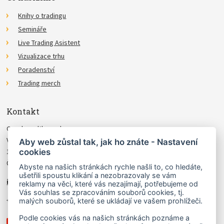
Knihy o tradingu
Semináře
Live Trading Asistent
Vizualizace trhu
Poradenství
Trading merch
Kontakt
Czechwealth, spol. s r.o.
Višňová 4
Aby web zůstal tak, jak ho znáte - Nastavení
cookies
140 00 Praha 4
Česká Republika
Abyste na našich stránkách rychle našli to, co hledáte,
ušetřili spoustu klikání a nezobrazovaly se vám
info@czechwealth.cz
reklamy na věci, které vás nezajímají, potřebujeme od
Vás souhlas se zpracováním souborů cookies, tj.
+420 226 804 571 (9–12 hod.)
malých souborů, které se ukládají ve vašem prohlížeči.
Podle cookies vás na našich stránkách poznáme a