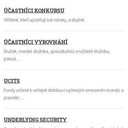
ÚČASTNÍCI KONKURSU
Věřitelé, kteří uplatňují své nároky, a dlužník.
ÚČASTNÍCI VYROVNÁNÍ
Dlužník, manžel dlužníka, spoludlužníci a ručitelé dlužníka,
pokud…
UCITS
Fondy určené k veřejné distribuci s přesným omezením investic a
pravidel…
UNDERLYING SECURITY