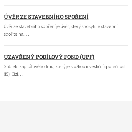
ÚVĚR ZE STAVEBNÍHO SPOŘENÍ
Úvěr ze stavebního spoření je úvěr, který spokytuje stavební
spořitelna.…
UZAVŘENÝ PODÍLOVÝ FOND (UPF)
Subjekt kapitálového trhu, který je složkou investiční společnosti
(IS). Cizí…
Nevíte si rady s termínem? Pomůžeme vám. Dejte nám vědět,