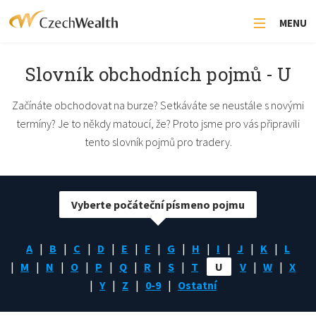
MENU
Slovník obchodních pojmů - U
Začínáte obchodovat na burze? Setkáváte se neustále s novými
termíny? Je to někdy matoucí, že? Proto jsme pro vás připravili
tento slovník pojmů pro tradery.
Vyberte počáteční písmeno pojmu
A
B
C
D
E
F
G
H
I
J
K
L
M
N
O
P
Q
R
S
T
U
V
W
X
Y
Z
0-9
Ostatní