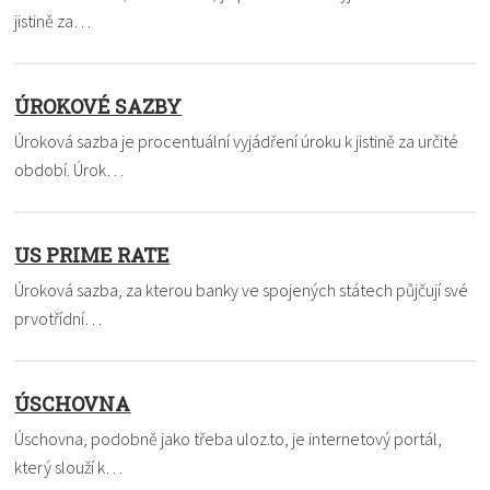
jistině za…
ÚROKOVÉ SAZBY
Úroková sazba je procentuální vyjádření úroku k jistině za určité
období. Úrok…
US PRIME RATE
Úroková sazba, za kterou banky ve spojených státech půjčují své
prvotřídní…
ÚSCHOVNA
Úschovna, podobně jako třeba uloz.to, je internetový portál,
který slouží k…