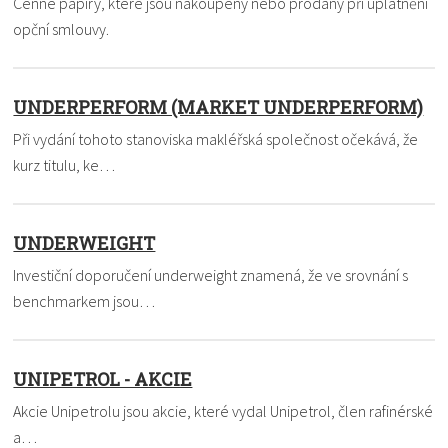
Cenné papíry, které jsou nakoupeny nebo prodány při uplatnění
opční smlouvy.
UNDERPERFORM (MARKET UNDERPERFORM)
Při vydání tohoto stanoviska makléřská společnost očekává, že
kurz titulu, ke…
UNDERWEIGHT
Investiční doporučení underweight znamená, že ve srovnání s
benchmarkem jsou…
UNIPETROL - AKCIE
Akcie Unipetrolu jsou akcie, které vydal Unipetrol, člen rafinérské
a…