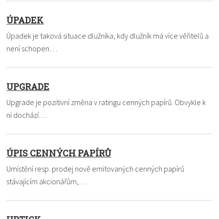
ÚPADEK
Úpadek je taková situace dlužníka, kdy dlužník má více věřitelů a
není schopen…
UPGRADE
Upgrade je pozitivní změna v ratingu cenných papírů. Obvykle k
ní dochází…
ÚPIS CENNÝCH PAPÍRŮ
Umístění resp. prodej nově emitovaných cenných papírů
stávajícím akcionářům,…