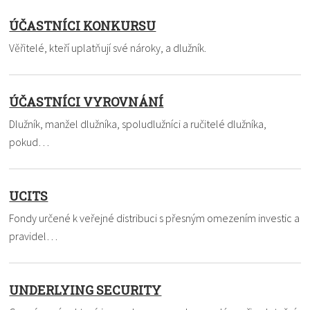
ÚČASTNÍCI KONKURSU
Věřitelé, kteří uplatňují své nároky, a dlužník.
ÚČASTNÍCI VYROVNÁNÍ
Dlužník, manžel dlužníka, spoludlužníci a ručitelé dlužníka,
pokud…
UCITS
Fondy určené k veřejné distribuci s přesným omezením investic a
pravidel…
UNDERLYING SECURITY