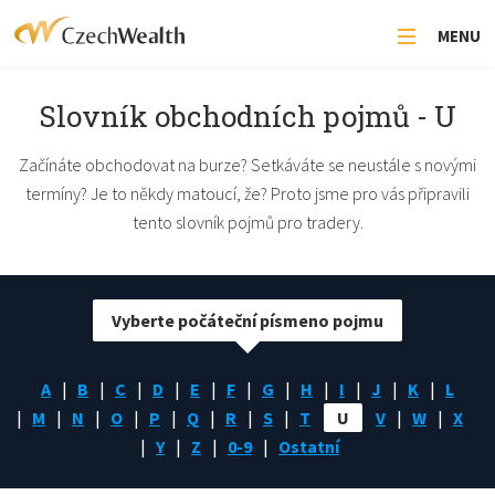
MENU
Slovník obchodních pojmů - U
Začínáte obchodovat na burze? Setkáváte se neustále s novými
termíny? Je to někdy matoucí, že? Proto jsme pro vás připravili
tento slovník pojmů pro tradery.
Vyberte počáteční písmeno pojmu
A
B
C
D
E
F
G
H
I
J
K
L
M
N
O
P
Q
R
S
T
U
V
W
X
Y
Z
0-9
Ostatní