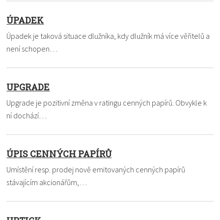
ÚPADEK
Úpadek je taková situace dlužníka, kdy dlužník má více věřitelů a
není schopen…
UPGRADE
Upgrade je pozitivní změna v ratingu cenných papírů. Obvykle k
ní dochází…
ÚPIS CENNÝCH PAPÍRŮ
Umístění resp. prodej nově emitovaných cenných papírů
stávajícím akcionářům,…