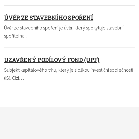
ÚVĚR ZE STAVEBNÍHO SPOŘENÍ
Úvěr ze stavebního spoření je úvěr, který spokytuje stavební
spořitelna.…
UZAVŘENÝ PODÍLOVÝ FOND (UPF)
Subjekt kapitálového trhu, který je složkou investiční společnosti
(IS). Cizí…
Nevíte si rady s termínem? Pomůžeme vám. Dejte nám vědět,