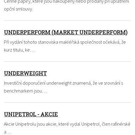
Cenné papíry, které jsou nakoupeny nebo prodány při uplatnění
opční smlouvy.
UNDERPERFORM (MARKET UNDERPERFORM)
Při vydání tohoto stanoviska makléřská společnost očekává, že
kurz titulu, ke…
UNDERWEIGHT
Investiční doporučení underweight znamená, že ve srovnání s
benchmarkem jsou…
UNIPETROL - AKCIE
Akcie Unipetrolu jsou akcie, které vydal Unipetrol, člen rafinérské
a…