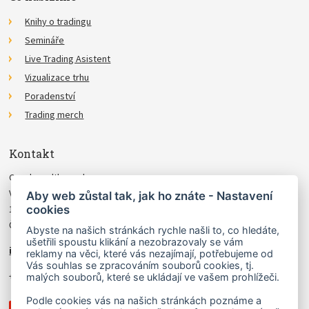
Knihy o tradingu
Semináře
Live Trading Asistent
Vizualizace trhu
Poradenství
Trading merch
Kontakt
Czechwealth, spol. s r.o.
Višňová 4
Aby web zůstal tak, jak ho znáte - Nastavení
cookies
140 00 Praha 4
Česká Republika
Abyste na našich stránkách rychle našli to, co hledáte,
ušetřili spoustu klikání a nezobrazovaly se vám
info@czechwealth.cz
reklamy na věci, které vás nezajímají, potřebujeme od
Vás souhlas se zpracováním souborů cookies, tj.
+420 226 804 571 (9–12 hod.)
malých souborů, které se ukládají ve vašem prohlížeči.
Podle cookies vás na našich stránkách poznáme a