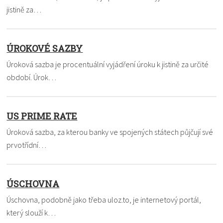
jistině za…
ÚROKOVÉ SAZBY
Úroková sazba je procentuální vyjádření úroku k jistině za určité
období. Úrok…
US PRIME RATE
Úroková sazba, za kterou banky ve spojených státech půjčují své
prvotřídní…
ÚSCHOVNA
Úschovna, podobně jako třeba uloz.to, je internetový portál,
který slouží k…