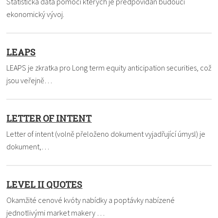
Statistická data pomocí kterých je předpovídán budoucí
ekonomický vývoj.
LEAPS
LEAPS je zkratka pro Long term equity anticipation securities, což
jsou veřejně…
LETTER OF INTENT
Letter of intent (volně přeloženo dokument vyjadřující úmysl) je
dokument,…
LEVEL II QUOTES
Okamžité cenové kvóty nabídky a poptávky nabízené
jednotlivými market makery …