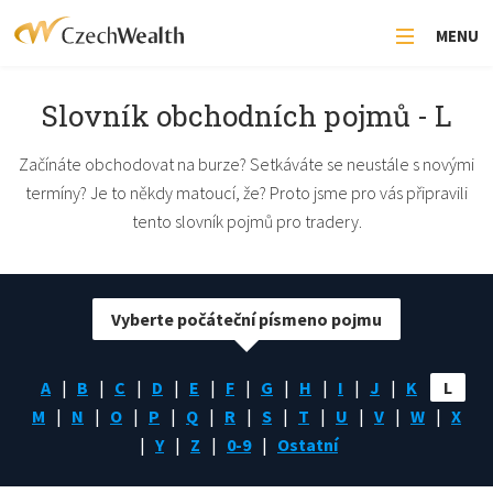
MENU
Slovník obchodních pojmů - L
Začínáte obchodovat na burze? Setkáváte se neustále s novými
termíny? Je to někdy matoucí, že? Proto jsme pro vás připravili
tento slovník pojmů pro tradery.
Vyberte počáteční písmeno pojmu
A
B
C
D
E
F
G
H
I
J
K
L
M
N
O
P
Q
R
S
T
U
V
W
X
Y
Z
0-9
Ostatní