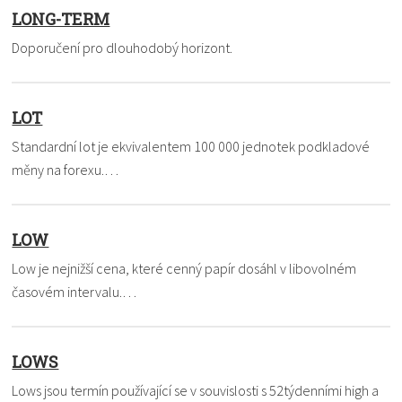
LONG-TERM
Doporučení pro dlouhodobý horizont.
LOT
Standardní lot je ekvivalentem 100 000 jednotek podkladové
měny na forexu.…
LOW
Low je nejnižší cena, které cenný papír dosáhl v libovolném
časovém intervalu.…
LOWS
Lows jsou termín používající se v souvislosti s 52týdenními high a