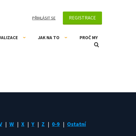
REGISTRACE
PŘIHLÁSIT SE
UALIZACE
JAK NA TO
PROČ MY
V
W
X
Y
Z
0-9
Ostatní