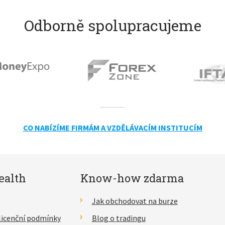
Odborně spolupracujeme
CO NABÍZÍME FIRMÁM A VZDĚLÁVACÍM INSTITUCÍM
ealth
Know-how zdarma
Jak obchodovat na burze
licenční podmínky
Blog o tradingu