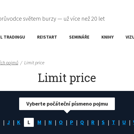
průvodce světem burzy — už více než 20 let
L TRADINGU
RE!START
SEMINÁŘE
KNIHY
VIZ
ích pojmů
/
Limit price
Limit price
Vyberte počáteční písmeno pojmu
J
K
L
M
N
O
P
Q
R
S
T
U