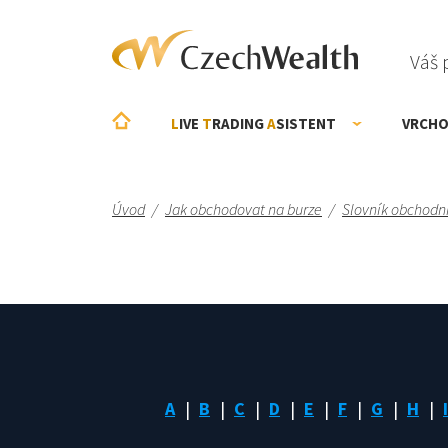
Váš 
L
IVE
T
RADING
A
SISTENT
VRCHO
Úvod
/
Jak obchodovat na burze
/
Slovník obchodn
A
B
C
D
E
F
G
H
I