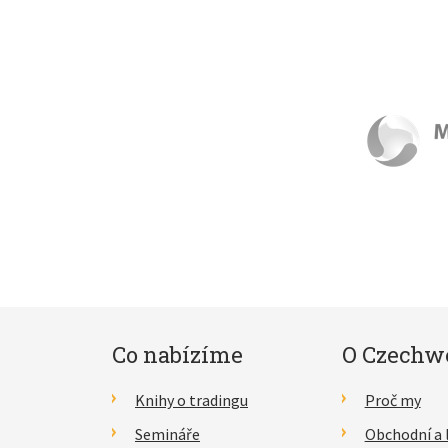
Co nabízíme
O Czechw
Knihy o tradingu
Proč my
Semináře
Obchodní a 