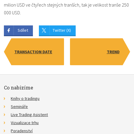
milion USD ve čtyřech stejných tranších, tak je velikost tranše 250
000 USD.
Sdílet
Twitter (X)
TRANSACTION DATE
TREND
Co nabízíme
Knihy o tradingu
Semináře
Live Trading Asistent
Vizualizace trhu
Poradenství