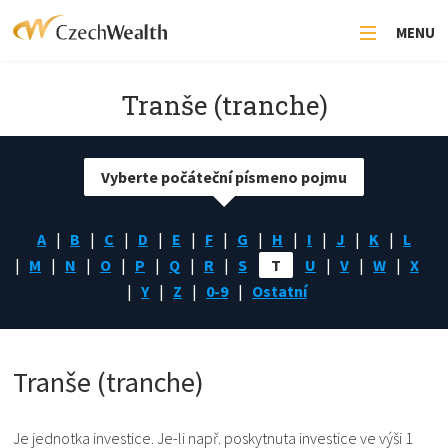
MENU
Tranše (tranche)
Vyberte počáteční písmeno pojmu
A
B
C
D
E
F
G
H
I
J
K
L
M
N
O
P
Q
R
S
T
U
V
W
X
Y
Z
0-9
Ostatní
Tranše (tranche)
Je jednotka investice. Je-li např. poskytnuta investice ve výši 1