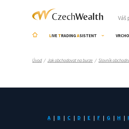
Váš 
L
IVE
T
RADING
A
SISTENT
VRCHO
Úvod
/
Jak obchodovat na burze
/
Slovník obchodn
A
B
C
D
E
F
G
H
I