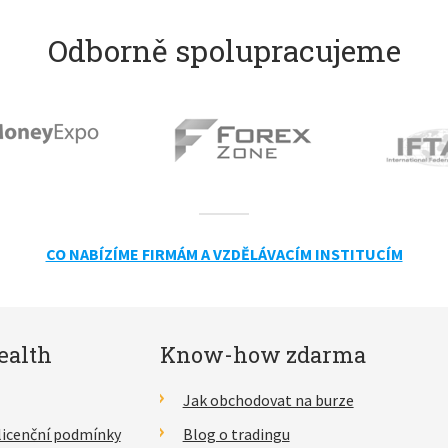
Odborně spolupracujeme
CO NABÍZÍME FIRMÁM A VZDĚLÁVACÍM INSTITUCÍM
ealth
Know-how zdarma
Jak obchodovat na burze
licenční podmínky
Blog o tradingu