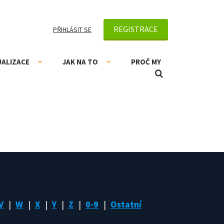
REGISTRACE
PŘIHLÁSIT SE
UALIZACE
JAK NA TO
PROČ MY
V
W
X
Y
Z
0-9
Ostatní