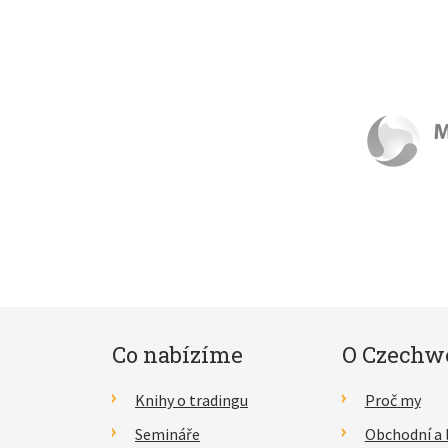
Co nabízíme
O Czechw
Knihy o tradingu
Proč my
Semináře
Obchodní a 