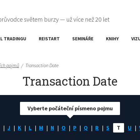
průvodce světem burzy — už více než 20 let
L TRADINGU
RE!START
SEMINÁŘE
KNIHY
VIZ
ích pojmů
/
Transaction Date
Transaction Date
Vyberte počáteční písmeno pojmu
J
K
L
M
N
O
P
Q
R
S
T
U